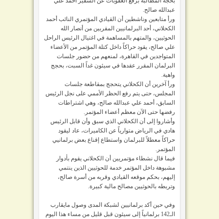
بحجة المطالبة برفع العقوبات عن السفير أحمد علي
عبدالله صالح.
ورأ متابعين وناشطين أن القيادي المؤتمري النائب أحمد
الكحلاني، أحد البرلمانيين المقربين من أنصار الله
الحوثيين، والمتهم بالمساهمة في اغتيال الرئيس الراحل
علي صالح، يقود حراكاً داخل كتلة المؤتمر من الأعضاء
المتواجدين في القاهرة، لمنعهم من حضور جلسات
البرلمان المقرر عقدها في سيئون غداً السبت، بحجج
واهية.
ورأ آخرين أن الكحلاني يتحجج بمقاطعة جلسات
المجلس، حتى يتم رفع الحظر الأممي على نجل الرئيس
السابق، أحمد علي عبدالله صالح، وهي اشتراطات
رفضها حتى الآن معظم أعضاء المؤتمر.
وأشاروا إلى أن الكحلاني الذي سبق وأن قابل الرئيس
هادي في الرياض متوارياً عن الكاميرات، عاد ليقود
حراكاً معطلاً للبرلمان واستطاع إقناع بعض برلمانيي
المؤتمر.
فيما قال نشطاء مؤتمريين أن الكحلاني يقوم بأدوار
مشبوهة داخل المؤتمر خدمة للحوثيين الذين ينتمي
إليهم، بحكم موقعه القيادي وقربه من أسرة صالح،
وتربطه بالحوثيين مصالح مالية كبيرة.
وفي حين أكد برلمانيين لشبكة المدى وصول مايقارب
الـ142 برلمانياً إلى سيئون قبل قليل من مساء هذا اليوم