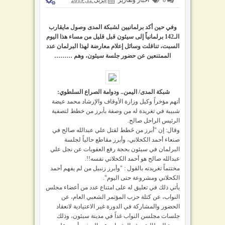
وفي حين أكد برلمانيين لشبكة المدى وصول مايقارب
الـ142 برلمانياً إلى سيئون قبل قليل من مساء هذا اليوم
السبت، تناقلت وسائل إعلام معارضة لهذا البرلمان عدد
الممتنعين عن حضور جلسة سيئون، وهم ………
شبكة المدى/ اليمن.. ودوامة الصراع السلطوي:
أتهم مؤخراً وكيل وزارة الأوقاف والإرشاد محمد عيضة
شبيبة في تغريدة له من وصفة بأبرز من خطط لتصفية
الرئيس الراحل صالح.
وقال: إن "أبرز من خَطط لقتل علي عبدالله صالح في
صنعاء أحمد الكحلاني، وأبرز مقاطع حالياً لجلسة
البرلمان في سيئون بحجة رفع العقوبات عن نجل علي
عبدالله صالح هو أحمد الكحلاني نفسه!!.
مختتماً تغريدته بالقول : "وأبرز زنبيل من لم يفهم أحمد
الكحلاني ومشروعة حتى اليوم".​
يأتي ذلك في تعليق له على ‏امتناع عدد من أعضاء مجلس
النواب، عن كتلة حزب المؤتمر الشعبي العام، عن
الحضور والمشاركة في الدورة غير الاعتيادية لانعقاد
جلسات مجلسن النواب غداً في مدينة سيئون، وذلك