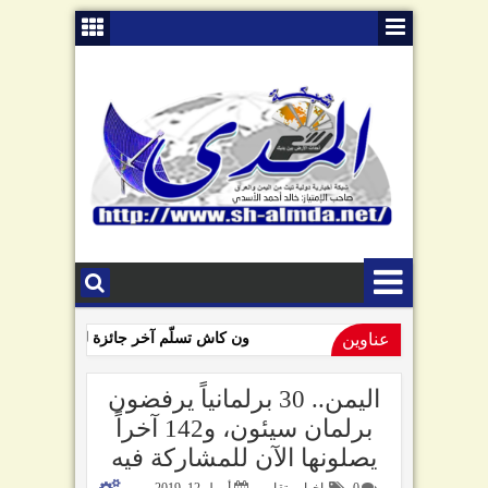
عناوين
ون كاش تسلّم آخر جائزة للفائزين بمسابق
09:01 AM
السامعي يهاجم سلطة صنعاء في ذكرى "الصرخة": تبّاً لمن رفعها!
اليمن.. 30 برلمانياً يرفضون
برلمان سيئون، و142 آخراً
يصلونها الآن للمشاركة فيه
0
اخبار وتقارير
أبريل 12, 2019