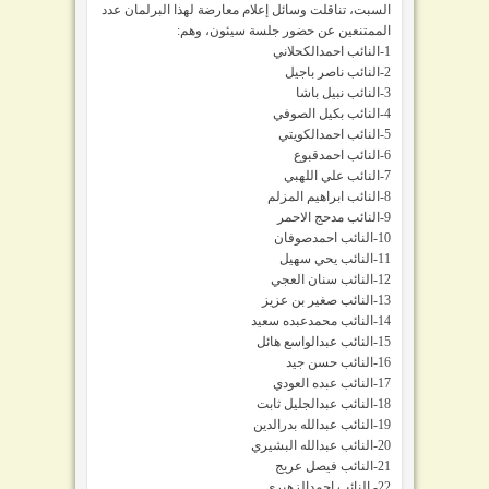
السبت، تناقلت وسائل إعلام معارضة لهذا البرلمان عدد
الممتنعين عن حضور جلسة سيئون، وهم:
1-النائب احمدالكحلاني
2-النائب ناصر باجيل
3-النائب نبيل باشا
4-النائب بكيل الصوفي
5-النائب احمدالكويتي
6-النائب احمدقبوع
7-النائب علي اللهبي
8-النائب ابراهيم المزلم
9-النائب مدحج الاحمر
10-النائب احمدصوفان
11-النائب يحي سهيل
12-النائب سنان العجي
13-النائب صغير بن عزيز
14-النائب محمدعبده سعيد
15-النائب عبدالواسع هائل
16-النائب حسن جيد
17-النائب عبده العودي
18-النائب عبدالجليل ثابت
19-النائب عبدالله بدرالدين
20-النائب عبدالله البشيري
21-النائب فيصل عريج
22- النائب احمدالزهيري