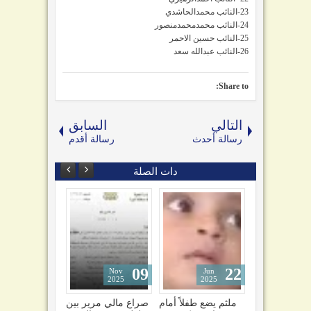
23-النائب محمدالحاشدي
24-النائب محمدمحمدمنصور
25-النائب حسين الاحمر
26-النائب عبدالله سعد
Share to:
التالي
السابق
رسالة أحدث
رسالة أقدم
دات الصلة
09
22
15
Nov
Jun
Jan
2025
2025
2023
شاهد لحظة سقوط
ملثم يضع طفلاً أمام
صراع مالي مرير بين