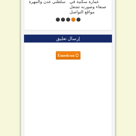
وتحطم طائرة ومقتل
عمارة سكنية في
سلطتي عدن والمهرة
جميع ركابها
صنعاء وصورته تشعل
مواقع التواصل
إرسال تعليق
Emoticon