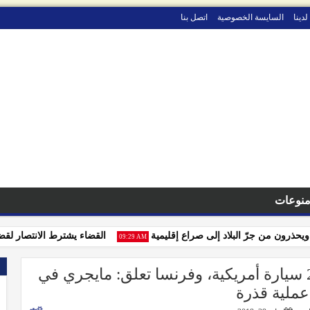
لدينا
السايسة الخصوصية
اتصل بنا
نوعات
رون من جرّ البلاد إلى صراع إقليمية
القضاء يشترط الانتصار لقضايا ال
09:29 AM
الأمم المتحدة تدعم أنصار الحوثي بـ20 سيارة أمريكية، وفرنسا تعلق: مايجري في
عملية قذرة