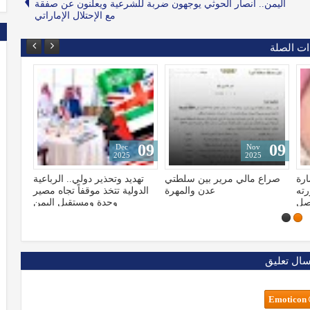
اليمن.. أنصار الحوثي يوجهون ضربة للشرعية ويعلنون عن صفقة
مع الإحتلال الإماراتي
ات الصلة
13
09
Jan
Dec
2023
2025
تي
تهديد وتحذير دولي.. الرباعية
الإعلام الأمريكي يكشف تهرّب
هرة
الدولية تتخذ موقفاً تجاه مصير
"بايدن" من مخابراته ولجوءه
وحدة ومستقبل اليمن
للكلاب البوليسية
سال تعليق
Emoticon