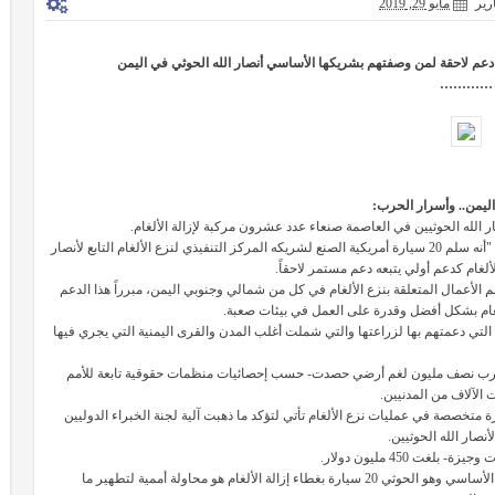
رير
مايو 29, 2019
 دعم لاحقة لمن وصفتهم بشريكها الأساسي أنصار الله الحوثي في اليمن
…………
ليمن.. وأسرار الحرب:
وأكد البرنامج في تغريدة على تويتر عبر الصفحة الرسمية لمكتبه في اليمن "أنه سلم 20 سيارة أمريكية الصنع لشريكه المركز التنفيذي لنزع الألغام التابع لأنصار
لغام كدعم أولي يتبعه دعم مستمر لاحقاً.
الأعمال المتعلقة بنزع الألغام في كل من شمالي وجنوبي اليمن، مبرراً هذا الدعم
ألغام بشكل أفضل وقدرة على العمل في بيئات صعبة.
له الحوثيين لإزالة الألغام التي دعمتهم بها لزراعتها والتي شملت أغلب المدن والقرى اليمنية التي يجري فيها
ا يقارب نصف مليون لغم أرضي حصدت- حسب إحصائيات منظمات حقوقية تابعة للأمم
الآلاف من المدنيين.
بين أن خطوة الأمم المتحدة هذه في منح مقاتلي الحوثي 20 سيارة متخصصة في عمليات نزع الألغام تأتي لتؤكد ما ذهبت آلية لجنة الخبراء الدوليين
نصار الله الحوثيين.
 450 مليون دولار.
وقال مراقبون ومتابعون أن قيام الأمم المتحدة بمنح من وصفتهم بشريكها الأساسي وهو الحوثي 20 سيارة بغطاء إزالة الألغام هو محاولة أممية لتطهير ما