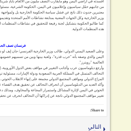
أفسدته في أراضي اليمن وهو مايقارب النصف مليون من الألغام بأيادِ شريكه
من جانبهم حمّل سياسيون وإعلاميون في اليمن، الحكومة الشرعية، مسئولية 
معتبرين حدوث ذلك ناتج عن فشل سياسة الحكومة الخارجية بل ولمواجهة فشل
وزير الخارجية وكل الجهات المعنية بمتابعة نشاطات الأمم المتحدة وتقديم
كما طالبو الحكومة بتشكيل لجنة رفيعة للتحقيق في نشاطات المنظمات ال
هذه المنظمات الدولية.
فرنسان تصف الحرب
وعلى الصعيد اليمني الدولي، طالب وزير الخارجية الفرنسي/ جان إيف لو دريان
اليمن والذي وصفه بأنه ”حرب قذرة“، ولعبة بينها وبين من تسميهم خصومها في
العالمية "رويترز".
وأرجع دبلوماسيون عرب وأجانب التغيير في مواقف بعض الدول الأوروبية، إ
التحالف المتمثل في المملكة العربية السعودية ودولة الإمارات، مسئولية تر
المزاج الدولي ومواقف المجتمع الدولي مجمعة على إنهاء الانقلاب الحوثي و
وأكد العديد من الدبلوماسيين أن انحراف التحالف عن تحقيق هدف القضاء ع
الحوثي في اليمن لإثارة المشاكل واستمرار المجاعة والمخاوف، ومذلك دع
تغيير مواقف المجتمع الدولي ناتجة عن إدراكها أن التحالف انحرف عن تحقيق
Share to:
التالي