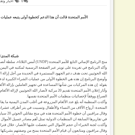
0
اخبار وتقا
الأمم المتحدة قالت أن هذا الدعم كخطوة أولى يتبعه عمليات
شبكة المدى/ا
منح الرنامج الإنمائي التابع للأمم المتحدة (UNDP) أمس الثلاثاء، سلطة أنصار الله الحوثيين في العاصمة صنعاء عدد عشرون مركبة لإزالة الألغام.
الله الحوثيين تحت هدف دعم الجهود المستمرة في الحديدة من أجل إزالة الأ
وأوضح البرنامج إن هذه هي الخطوة الأولى من عمليات الشراء الكبيرة لدعم 
بقوله: إن هذه المركبات من شأنها المساعدة في تجهيز العاملين بإزالة ال
وأثار إعلان الأمم المتحدة تقديم 20 مركبة لأنصار ال
الصراع ووفقاً لإحصائيات منظمات الأمم المتحدة نفسها.
وأكدت المنظمة أنه بلغ عدد الألغام المزروعة في أغلب المدن اليمنية م
المتحدة- أرواح الآلاف من النساء والأطفال وتسببت في بتر أطراف عشرات 
وقال مراق
في تقاريرها السابقة ان المنظمات الدولية تمثل أهم مصادر غسيل الأموال لأ
وأكدت لجنة الخبراء أن حجم الأموال التي تحصلت عليها الأنصار- خلال فترات وجيزة- بلغت