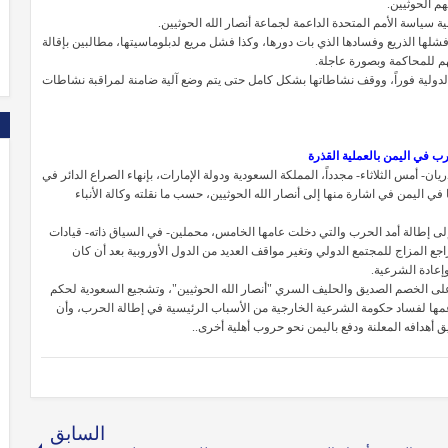
م الحوثيين.
سياسة الأمم المتحدة الداعمة لجماعة أنصار الله الحوثيين.
ها الذريع وفسادها الذي بات دورها، وكذا فشل مريع لدبلوماسيتها، مطالبين بإقالة
هم للمحاكمة وبصورة عاجلة.
دولية فوراً، ووقف نشاطاتها بشكل كامل حتى يتم وضع آلية ضامنة لمراقبة نشاطات
 في اليمن بالعملية القذرة
- أمس الثلاثاء- مجدداً، المملكة السعودية ودولة الإمارات، بإنهاء الصراع الدائر في
 اليمن في اشارة منها إلى أنصار الله الحوثيين، حسب ما نقلته وكالة الأنباء
لى إطالة أمد الحرب والتي دخلت عامها الخامس، محملين- في السياق ذاته- قيادات
اجع المزاج للمجتمع الدولي وتغير مواقف العديد من الدول الأوروبية بعد أن كان
إعادة الشرعية.
لى الخصم الصديق والحليف السري "أنصار الله الحوثيين"، وتشجيع السعودية لحكم
مها لفساد حكومة الشرعية الخارجية من الأسباب الرئيسية في إطالة الحرب، وأن
 أهدافه المعلنة ودفع باليمن نحو حروب أهلية أخرى..
السابق