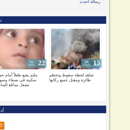
رسالة أحدث
د
09
22
Nov
Jun
2025
2025
 سقوط وتحطم
ملثم يضع طفلاً أمام عمارة
صراع مالي مرير بين سلط
تل جميع ركابها
سكنية في صنعاء وصورته
عدن والم
تشعل مواقع التواصل
إر