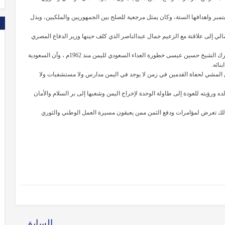
ا: بل أستمر الفقيد وبرباطة جأش في الذود عن الثورة اليمنية 26 سبتمبر واهدافها الستة، وكان يمثل مرجعية للصلح بين الجمهوريين والملكيين، وبذل
الي إلى علاقتة مع الزعيم جمال عبدالناصر الذي كلف حينها وزير الدفاع المصري
وتؤكد إحدى الوثائق أن السعودية حاربت المشروع القومي العربي ، حيث إدرك الشيخ حسين عيسى خطورة العداء السعودي لليمن منذ 1962م ، وأن السعودية
نائه.
 ثورة 26 سبتمبر التي جاءت في زمن المشي لحفاة القدمين في زمن لا يوجد في اليمن مدارس ولا مستشفيات ولا
رؤيته للعودة إلى طاولة الوحدة لإخراج اليمن وشعبها إلى بر السلام والأمان
لذلك تعرض لمؤامرات ودفع الثمن ممن يعيقون مسيرة العمل الوطني والثوري
السابق