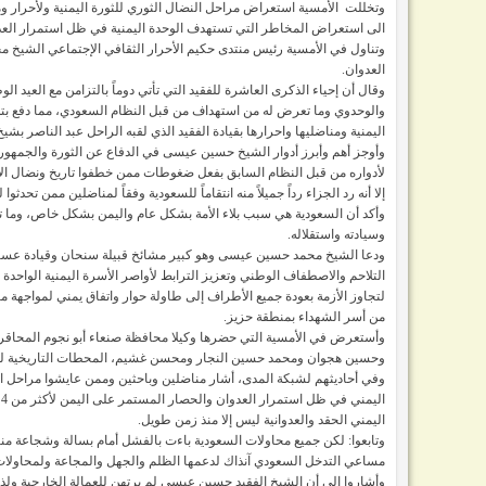
وتخللت الأمسية استعراض مراحل النضال الثوري للثورة اليمنية ولأحرار
الى استعراض المخاطر التي تستهدف الوحدة اليمنية في ظل استمرار العد
وتناول في الأمسية رئيس منتدى حكيم الأحرار الثقافي الإجتماعي الشيخ م
العدوان.
وقال أن إحياء الذكرى العاشرة للفقيد التي تأتي دوماً بالتزامن مع العيد 
والوحدوي وما تعرض له من استهداف من قبل النظام السعودي، مما دفع بتد
اليمنية ومناضليها واحرارها بقيادة الفقيد الذي لقبه الراحل عبد الناصر بش
وأوجز أهم وأبرز أدوار الشيخ حسين عيسى في الدفاع عن الثورة والجمهورية
لأدواره من قبل النظام السابق بفعل ضغوطات ممن خطفوا تاريخ ونضال الأح
إلا أنه رد الجزاء رداً جميلاً منه انتقاماً للسعودية وفقاً لمناضلين ممن تحدثوا
وأكد أن السعودية هي سبب بلاء الأمة بشكل عام واليمن بشكل خاص، وما ت
وسيادته واستقلاله.
ودعا الشيخ محمد حسين عيسى وهو كبير مشائخ قبيلة سنحان وقيادة عسكري
التلاحم والاصطفاف الوطني وتعزيز الترابط لأواصر الأسرة اليمنية الواحدة 
لتجاوز الأزمة بعودة جميع الأطراف إلى طاولة حوار واتفاق يمني لمواجهة م
من أسر الشهداء بمنطقة حزيز.
وأستعرض في الأمسية التي حضرها وكيلا محافظة صنعاء أبو نجوم المحاقر
وحسين هجوان ومحمد حسين النجار ومحسن غشيم، المحطات التاريخية للثورة اليمنية
وفي أحاديثهم لشبكة المدى، أشار مناضلين وباحثين وممن عايشوا مراحل ال
ا
اليمني الحقد والعدوانية ليس إلا منذ زمن طويل.
وتابعوا: لكن جميع محاولات السعودية باءت بالفشل أمام بسالة وشجاعة م
مساعي التدخل السعودي آنذاك لدعمها الظلم والجهل والمجاعة ولمحاولات 
وأشاروا إلى أن الشيخ الفقيد حسين عيسى لم يرتهن للعمالة الخارجية و