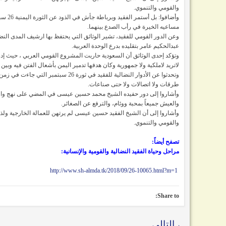
والقومي والتنموي.
وأضافو
مساعيه الخيرة في رأب الصدع بينهما.
وعن الدور القومي للفقيد، تشير الوثائق التي يحتفظ بها ارشيف المدى النض
عبدالحكيم عامر بتقليده بدرع الوحدة العربية.
لاتريد لاملكية ولا جمهورية وكان هدفها تدمير اليمن بأشعال الفتن فيه وبين اب
وتحدثوا عن الأدوار النضالية للفقيد في
طرقات ولا اتصالات ولا حتى صناعات.
وأشاروا إلى دور حفيده الشيخ محمد حسين عيسى في المضي على نهج والده و
والعيش جميعاً بمحبة ووئام، والترفع عن الصغائر.
وأشاروا إلى أن الشيخ الفقيد حسين عيسى لم يرتهن للعمالة الخارجية و
والقومي والتنموي.
تصفح أيضاً:
مراحل وحياة الفقيد النضالية والقومية والإنسانية:
http://www.sh-almda.tk/2018/09/26-10065.html?m=1
Share to:
التالي