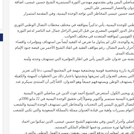
 ومناضلي اليمن وفي مقدمتهم مهندس الثورة السبتمرية الشيخ حسين عيسى، اضافة
وان والحصار المستمر على اليمن.
حمد حسين عيسى المخاطر التي تواجه الوحدة اليمنية، وفي المقدمة استمرار
الوطني للوحدة اليمنية، يأتي تذكيراً بمواقفه في مختلف محطات النضال الوطني الثوري
خل الدور القومي المصري من قبل الرئيس الراحل جمال عبد الناصر لدعم الثورة
يخ القوميين لمواقفه المتعدده في مختلف الجوانب.
 والوحدة، لكن لم يتناول ما تعرض له الفقيد أيضاً من استهداف ومؤامرات واقصاء
رار باسم النضال، رغم مواقف الفقيد في انقاذ الشيخ الأحمر من قبضة جنود الإمام
 لشبكة المدى.
شنه من عدوان على اليمن يأتي في اطار المؤامرة التي تستهدف وحدته وأمنه
ة بارزة وشخصية قومية ومجتمعية مهمة في المجتمع اليمني، دعا إلى تعزيز
التي يسعى العدوان إلى تمزيقها وتشتيتها باعتبار ذلك من الخطوات المهمة والكفيلة
ا يستهدف الوطن ويستهدفهم جميعاً وهو العدوان، لافتاً إلى أن المنتدى سيكرم عدد
ي ويحيى الكول، أستعرض الشيخ أحمد غوث الدين عن مناضلي الثورة اليمنية
 سبتمبر وأكتوبر وصولاً إلى تحقيق الوحدة اليمنية في 22 مايو 1996م.
نضال الثوري اليمني إلى التحديات والمخاطر التي تستهدف الوحدة اليمنية والشعب
ليمني في ظل استمرار العدوان والحصار المستمر على اليمن لأكثر من 4 أعوام بمبررات واهية من قيادة العدوان ممثلة بالمملكة السعودية والتي تكني للشعب
ناضلي وأحرار اليمن وفي مقدمتهم الشيخ حسين عيسى، الذين تمكنوا من اخماد
افشالها ثورة سبتمبر ودعمها للنظام الملكي المستبد.
لذلك تعرض لمؤامرات ودفع الثمن ممن يعيقون مسيرة العمل الوطني والثوري