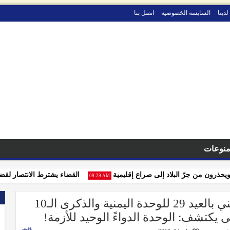
لدينا
السايسة الخصوصية
اتصل بنا
نوعات
ون من جرّ البلاد إلى صراع إقليمية
القضاء يشترط الانتصار لقضايا الت
09:29 AM
صنعاء.. أمسية رمضانية واحتفال وطني بالعيد 29 للوحدة اليمنية والذكرى الـ10
يكتشف: الوحدة الدواءً الوحيد للأزمة!