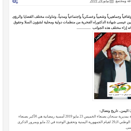
فة ومجتمع
مايو 24, 2019
ياً وجماهيرياً وشعبياً وعسكرياً واجتماعياً ومدنياً، وتناولت مختلف القضايا والرؤى
حسين عيسى شهادة الدكتوراه الفخرية من منظمات دولية ومحلية لشؤون السلا وحقوق
ماته إزاء مختلف هذه الجوانب …………
 اليمن.. تاريخ ونضال:
نظم منتدى حكيم الأحرار الثقافي بالتعاون مع منظمة مناضلي الثورة اليمنية بمديرية سنحان بصنعاء الخميس 23 مايو 2019 أمسية رمضانية هي الأكبر بصنعاء
بمرور مناسبتان وطنيتان مهمة في حياة وتاريخ الشعب اليمني، وهما العيد الوطني الـ29 لقيام الجمهورية اليمنية وتحقيق الوحدة في 22 مايو وبمرور الذكرى
سى.