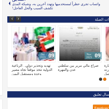
واتساب تجري حظراً لمستخدميها وتهدد آخرين به، وشبكة المدى
تكشف السبب والحل العاجل!
ات الصلة
13
09
Jan
Dec
2023
2025
تي
تهديد وتحذير دولي.. الرباعية
الإعلام الأمريكي يكشف تهرّب
هرة
الدولية تتخذ موقفاً تجاه مصير
"بايدن" من مخابراته ولجوءه
وحدة ومستقبل اليمن
للكلاب البوليسية
سال تعليق
Emoticon