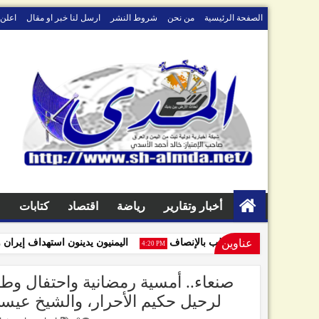
الصفحة الرئيسية
من نحن
شروط النشر
ارسل لنا خبر او مقال
اعلن 
أخبار وتقارير
رياضة
اقتصاد
كتابات
م
عناوين
نهب ممتلكاته ويطالب بالإنصاف
اليمنيون يدينون استهداف إيران ويحذر
4:20 PM
لرحيل حكيم الأحرار، والشيخ عيسى 