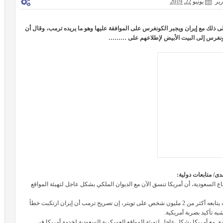
رير
يونيو 22, 2019
على ذلك مع إيران ويجبر الكونغرس على الموافقة عليها وهو ما يريده ترمب، وقال أن
كونغرس إلى البيت الأبيض لإطلاعهم على ………
دى/ متابعات دولية:
ع السعودية، أن أمريكا تنسق الآن مع الديوان الملكي بشكل عاجل لتهيئة المواقع
وقال “مجتهد” في تغريدته التي رصدتها"بكة المدى" على حسابه بتويتر حيث يتابعه أكثر من 2 مليون شخص على تويتر، إن تصريح ترمب أن إيران ارتكبت خطأ
ه تأكيد بضربة أمريكية.
يق مع أمريكا بشكل عاجل لتهيئة المواقع العسكرية السعودية لخدمة أمريكا في