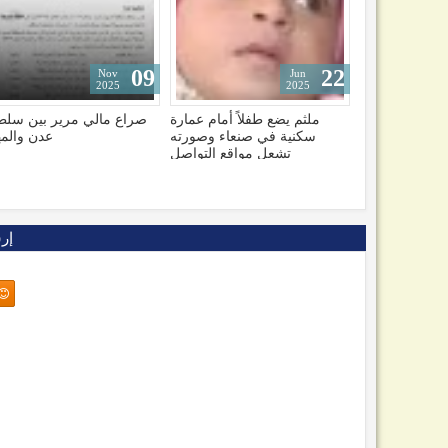
09
09
Dec
Nov
2025
2025
لاً أمام عمارة
صراع مالي مرير بين سلطتي
تهديد وتحذير دولي.. الربا
صنعاء وصورته
عدن والمهرة
الدولية تتخذ موقفاً تجاه م
مواقع التواصل
وحدة ومستقبل الي
إر