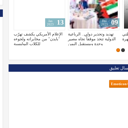
15
13
Jan
Jan
2023
2023
عية
الإعلام الأمريكي يكشف تهرّب
شاهد لحظة سقوط وتحطم
صير
"بايدن" من مخابراته ولجوءه
طائرة ومقتل جميع ركابها
من
للكلاب البوليسية
سال تعليق
Emoticon