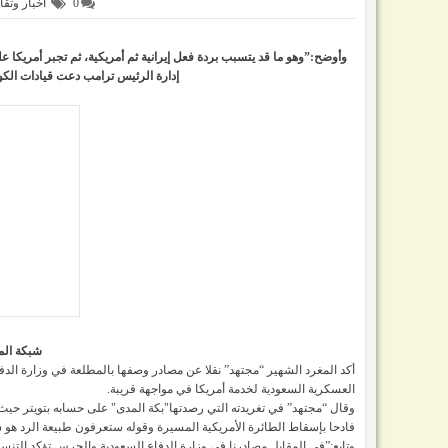
0
اخبار وتقا
وأوضح:”وهو ما قد يتسبب بردة فعل إيرانية ثم أمريكية، ثم تجبر أمريكا 
إدارة الرئيس ترامب دعت قيادات ال
شبكة الم
أكد المغرد الشهير “مجتهد” نقلا عن مصادر وصفها بالمطلعة في وزارة الدفا
العسكرية السعودية لخدمة أمريكا في مواجهة قريبة.
فادحا بإسقاط الطائرة الأمريكية المسيرة وقوله ستعرفون طبيعة الرد هو شب
وتابع:”في المقابل مصادرنا في وزارة الدفاع السعودية والحرس تؤكد التنس