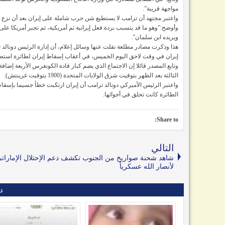
مواجهة قريبة”.
واعتبر مجتهد أن ترامب لا يستطيع شن حرب شاملة على إيران بعد أن نزع عن
وأوضح:”وهو ما قد يتسبب بردة فعل إيرانية ثم أمريكية، ثم تجبر أمريكا عل
ويريده ابن سلمان”.
هذا وذكرت مصادر مطلعة نقلت عنها وسائل إعلام، أن إدارة الرئيس دونال
إيران في وقت لاحق اليوم الخميس، في أعقاب إسقاط إيران لطائرة استطل
وتابع المصدر قائلا إن الاجتماع الذي يضم كبار قادة الكونغرس الأربعة إض
الثالثة بعد الظهر بتوقيت شرق الولايات المتحدة (1900 بتوقيت غرينتش).
واعتبر الرئيس الأميركي دونالد ترامب أن إيران ارتكبت خطأ جسيما بإسقاط
الطائرة كانت تحلق في أجوائها.
Share to:
التالي
شاهد شحنة صواريخ من الجنوب تكشف دعم الإحتلال الإمارات
لأنصار الله عسكرياً
د