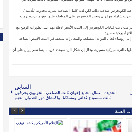
ه الكونجرس صلاحية ذلك، لكن لديه كامل الصلاحية بضربة محدودة “تأديبية”.
ى حرب شاملة مع إيران ويجبر الكونغرس على الموافقة عليها وهو ما يريده ترمب
د ترامب دعت قيادات الكونغرس إلى البيت الأبيض لإطلاعهم على تطورات الوضع مع
اع أميركية مسيرة.
افة إلى رؤساء لجان القوات المسلحة والمخابرات سيعقد في البيت الأبيض الساعة
ها طائرة أميركية مسيرة، وقال إن شكل الرد سيحدد قريبا، بينما تصر إيران على أن
السابق
ي
الحديدة.. عمال مجمع إخوان ثابت الصناعي: الحوثيون يحرقون
ثالث مستودع غذائي ومساكنا، واكتشاق دور العدوان معهم
ات الصلة