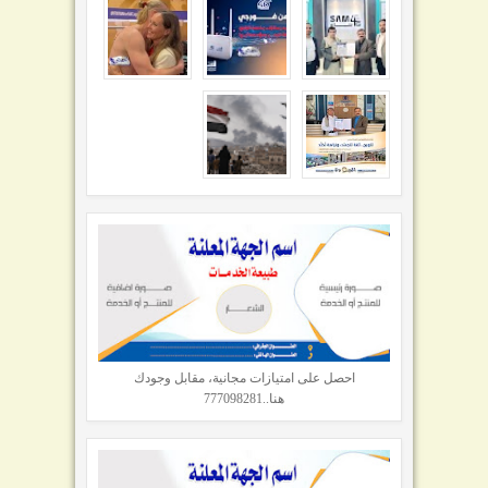
احصل على امتيازات مجانية، مقابل وجودك
هنا..777098281