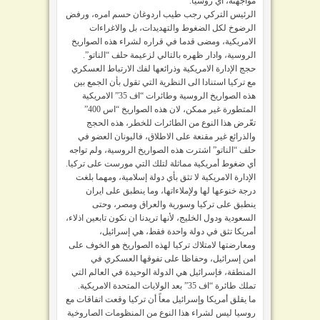
مواجهته، أي روسيا.
الرئيس التركي رجب طيب اردوغان حسم امره، ورفض
الرضوخ لكل الضغوط والتهديدات، بل والاغراءات
الامريكية، ومضى قدما في قراره لشراء هذه الصواريخ
الروسية، وادار ظهره بالتالي لزعيمة حلف “الناتو”.
حجج الإدارة الامريكية وذرائعها لفك الارتباط العسكري
مع تركيا استنادا الى النظرية التي تقول بأن الجمع بين
هذه الصواريخ الروسية وطائرات “اف 35” الامريكية
المتطورة غير ممكن، لان هذه الصواريخ “اس 400”
تعّرض هذا النوع من الطائرات للخطر، هذه الحجج
والذرائع غير مقنعة على الاطلاق، فاليونان العضو في
حلف “الناتو” اشترت هذه الصواريخ الروسية، ولم تواجه
أي ضغوط أمريكية مماثلة لتلك التي مورست على تركيا.
الإدارة الامريكية لا تثق بأي دولة إسلامية، ومهما بلغت
درجة خنوعها لها ولإملاءاتها، وما ينطبق على ايران
ينطبق على تركيا وسورية والعراق ومصر، وحتى
السعودية ودول الخليج، لأنها تريدنا ان نكون تابعين اذلاء،
أمريكا تثق في دولة واحدة فقط، هي إسرائيل،
ومعارضتها لامتلاك تركيا لهذه الصواريخ هو الخوف على
امن إسرائيل، وحفاظا على تفوقها العسكري في
المنطقة، فإسرائيل هي الدولة الوحيدة في العالم التي
تملك طائرة “اف 35” بعد الولايات المتحدة الامريكية.
ما يقلق أمريكا وإسرائيل معاً أن تركيا وقعت اتفاقات مع
روسيا ليس لشراء هذا النوع من المنظومات الصاروخية