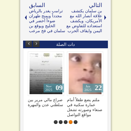
التالي
السابق
بن سلمان يكتشف
ترامب يغدر بالرياض
علاقة أنصار الله مع
مجدداً ويمنح طهران
الأمريكان، ويكشف
ضوءاً أخضر في
استعداده للتفاوض مع
الخليج ويوقع بن
اليمن وايقاف الحرب
سلمان في فخ مرعب
دات الصلة
09
22
15
Nov
Jun
Jan
2025
2025
2023
أمريكي
شاهد لحظة سقوط
ملثم يضع طفلاً أمام
صراع مالي مرير بين
بايدن"
وتحطم طائرة ومقتل
عمارة سكنية في
سلطتي عدن والمهرة
ولجوءه
جميع ركابها
صنعاء وصورته تشعل
وليسية
مواقع التواصل