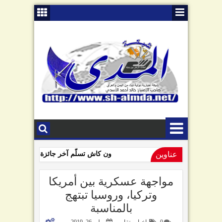
عناوين
ون كاش تسلّم آخر جائزة للفائزين بمساب
09:01 AM
السامعي يهاجم سلطة صنعاء في ذكرى "الصرخة": تبّاً لمن رفعها!
مواجهة عسكرية بين أمريكا
وتركيا، وروسيا تبتهج
بالمناسبة
0
اخبار وتقارير
يوليو 26, 2019