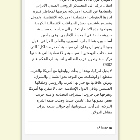
انتقال تركيا الى المعسكر الروسي الصيني الايراني
وابتعادها عن التبعية الامريكية يعرضها لمخاطر كثيرة
ابرزها العقوبات الاقتصادية الامريكية الانتقامية، وتمويل
وتسليح واشنطن بعض الجماعات الانفصالية الكردية،
ومواجهة هذه الاخطار تحتاج الى مراجعات سياسية
جذرية، خاصة في المحيط الإقليمي، وفي ملفين
أساسيين، هما الملف السوري، والملف العراقي، فهل
يعود الرئيس اردوغان الى سياسية “صفر مشاكل” التي
تقف خلف النهضتين السياسية والاقتصادية التي عاشتها
تركيا منذ وصول حزب العدالة والتنمية الى الحكم عام
2002؟
لا بديل لتركيا، وبعد ان بدأت روابطها مع أمريكا والغرب
تتقطع، او اوشكت، من التوجه نحو الشمال والشرق،
وتوثق علاقاتها مع جيرانها العرب والروسي وحلفائها
الصينيين وباقي الدول الإسلامية، حتى لا تنفرد بها أمريكا
وتغرقها في حروب استنزاف اقتصادية وامنية جربت
بعض فصولها قبل عامين عندما وصلت قيمة الليرة
التركية الى أدنى مستوياتها، أي حوالي سبعة ليرات
مقابل الدولار.
Share to: