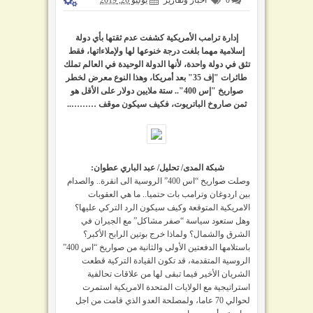
إدارة ترامب الأمريكية كشفت عدم ثقتها بأي دولة
إسلامية مهما بلغت درجة خنوعها لها ولإملاءاتها، فقط
تثق في دولة واحدة، لأنها الدولة الوحيدة في العالم تملك
طائرات "إف 35" بعد أمريكا، وهذا النوع معرض لخطر
صواريخ "إس 400".. ستة ملايين دولار على الأقل هو
ثمن صاروخ الباتريوت، فكيف سيكون موقف ………..
شبكة المدى/ تحليل/ عبد الباري عطوان:
وصلت صواريخ “اس 400” الروسية الى انقرة.. والصدام
بين اردوغان وترامب بات حتميا.. ما هي العقوبات
الامريكية المتوقعة وكيف سيكون الرد التركي عليها؟
وهل ستعود سياسة “صفر مشاكل” مع الجيران في
الشرق والشمال؟ ولماذا خرج بوتين الرابح الأكبر؟
باستلامها الدفعتين الأولى والثانية من صواريخ “اس 400”
الروسية المتقدمة، قد تكون القيادة التركية قطعت
الشريان الأخير فيما تبقى لها من علاقات تحالفية
استراتيجية مع الولايات المتحدة الامريكية استمرت
لحوالي 70 عاما، ولمصلحة العدو الذي قامت من اجل