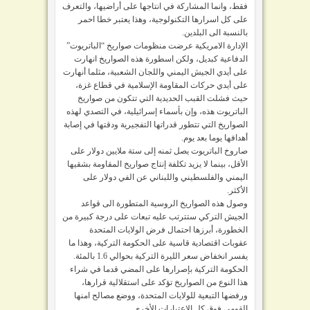
فقط، وانما المشاركة في انتاجها على أراضيها، والتعرف
على كل اسرارها التكنولوجية، وهذا يعتبر خطا احمر
بالنسبة الى البلدين.
الإدارة الامريكية عرضت منظومات صواريخ “الباتريوت”
الدفاعية كبديل، ولكن اسطورة هذه الصواريخ انهارت
على أيدي الجيش اليمني واللجان الشعبية، مثلما أنهارت
على أيدي حركات المقاومة الإسلامية في قطاع غزة،
حيث فشلت القبب الحديدية التي تتكون من صواريخ
الباتريوت هذه، وإن بأسماء إسرائيلية، في التصدي لهذه
الصواريخ التي تتطور قدراتها التفجيرية ودقتها في إصابة
أهدافها يوما بعد يوم.
صاروخ الباتريوت يصل ثمنه إلى ستة ملايين دولار على
الأقل، بينما لا يزيد تكلفة إنتاج صواريخ المقاومة بشقيها
اليمني والفلسطيني واللبناني عن الفي دولار على
الأكثر.
وصول هذه الصواريخ الروسية المتطورة الى قواعد
الجيش التركي ستترتب عليه تبعات على درجة كبيرة من
الخطورة، أبرزها احتمال فرض الولايات المتحدة
عقوبات اقتصادية قاسية على الحكومة التركية، وهذا ما
يفسر انخفاض سعر الليرة التركية بحوالي 1.6 بالمئة.
الحكومة التركية بإصرارها على المضي قدما في شراء
هذا النوع من الصواريخ تؤكد على استقلالية قرارها،
ورفضها التبعية للولايات المتحدة، ووضع مصالح امنها
القومي فوق كل الاعتبارات الأخرى.