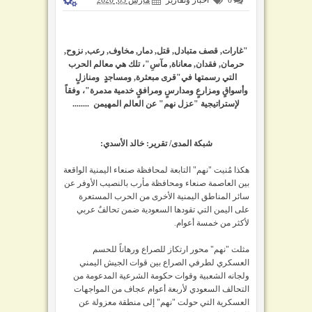
"غارات, قصف متبادل, قتل, دمار, مخاوف, رعب, نزوح,
حرمان, فقدان, معاناة, مآسِ"، تلك هي معالم الحرب
التي رسمتها في"قرى مبعثرة, ومساجدٍ ومنازلٍ
وأسواقٍ ومزارعٍ ومدارسٍ ومرافقٍ خدمية مدمرة"، وفقاً
لإستراتيجية "عزل نهم" عن العالم المهيمن ........
شبكة المدى/ تقرير: خالد الأسدي:
هكذا مُنيت "نهم" التابعة لمحافظة صنعاء اليمنية الواقعة
بين العاصمة صنعاء ومحافظة مأرب بالنصيب الأوفر عن
سائر المناطق اليمنية الأخرى من الحرب المستعرة
على اليمن التي تقودها السعودية ضمن تحالفٌ عربي
لأكثر من خمسة أعوام.
مثلت "نهم" محور ارتكاز للصراع ورهاناً للحسم
العسكري لطرفي الصراع بين قوات الجيش اليمني
ولجانه الشعبية وقوات حكومة الشرعية المدعومة من
التحالف السعودي لأربعة أعوام عجاف من المواجهات
العسكرية التي حولت "نهم" إلى منطقة معزولة عن