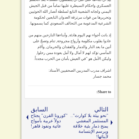
العسكري واحكام السيطرة عليها تماماً من قبل الجيش
اليمني ولجانه الشعبية التابع لسلطة أنصار الله الحوثيين
وتحريرها من قوات مرتزقة العدوان التابعين لحكومة
الشرعية المدعومة من التحالف السعودي كما يسمونها.
إذ باتت أجواء نهم اليوم هادئة, وأبناءها النازحين منهم من
عادوا بقلوب مكلومة وأرواح مجروحة, تنام وتصحُ على
أنين ما بعد النار والدمار والفقدان والحرمان, وآلام
المآسي تؤكد لهم لا آمال ولا أمل بعودة ممن رحلوا,
وليكن الأمل هو "في العيش بأمان من الحرب مجدداً.
اشراف مدرب المدربين الصحفيين الأستاذ:
محمد جسار
Share to:
التالي
السابق
"نحو بيئة بلا كوارث"..
"كورونا القرن" يجتاح
المستثمر المغشي
دولاً عربية بأمواج
يمنح ذمار بئية خلاقة
عاتية ونفوذ قاهر!
ويرسم الإبتسامة
لأبنائها!