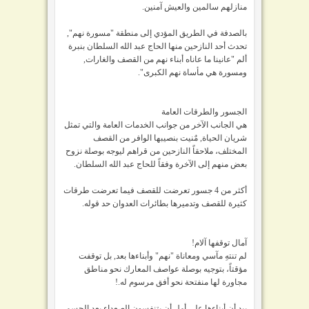
منازلهم سالمين والعيش آمنين.
بالصدفة في الطريق المؤدي إلى منطقة "مسورة نهم",
تحدث أحد النازحين منها الحاج عبد الله السلطان بنبرة
ألم "عانينا ما عاناه أبناء نهم من القصف والغارات,
ومسورة هي مأساة نهم الكبرى".
الجسور والطرقات العامة
هي الجانب الآخر من جوانب الخدمات العامة والتي تمثل
شريان الحياة, مٌنيت بنصيبها الوافر من القصف
المختلف، ملاحقاً النازحين من قراهم ليوجه بوصلة نزوح
بعض منهم إلى الآخرة وفقاً للحاج عبد الله السلطان.
أكثر من 4 جسور تعرضت للقصف فيما تعرضت طرقات
كثيرة للقصف وتدميرها بطائرات العدوان حد قوله.
آمال توقفها آلام!
لم تنتهِ مآسي ومعاناة "نهم" وأبناءها بعد, بل توقفت
مؤقتاً، بتوجيه بوصلة عواصف المعارك نحو مناطق
مجاورة لها منفتحة نحو أفق مرسوم له.!
بيد أن أبناءها على أمل أن يتنفسون الصعداء بعد الحسم