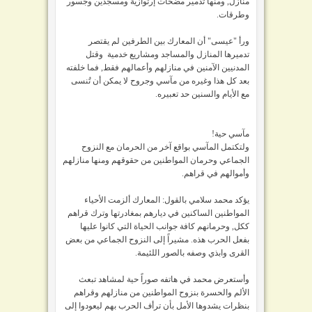
منازل, ومنها تدمير مضخات إرتوازية ومسجدين وجسور
وطرقات.
ورأ "عيسى" أن المعارك بين الطرفين لم يقتصر
تدميرها المنازل والمساجد ومشاريع خدمية وقتل
المدنيين الآمنين في منازلهم وأعمالهم فقط, فما خلفته
بعد كل هذا وغيره من مآسي وجروح لا يمكن أن تُنسى
مع الأيام والسنين حد تعبيره.
مآسي حية!
ولتكتمل المآسي بواقع آخر من الحرمان مع النزوح
الجماعي وحرمان المواطنين من حقوقهم ومنها منازلهم
وأموالهم في قراهم.
يؤكد محمد سلامي بالقول: المعارك ألزمت الأحياء
المواطنين الساكنين في ديارهم بمغادرتها وترك قراهم
ككل, وحرمانهم كافة جوانب الحياة التي كانوا عليها
بفعل الحرب هذه. مشيراً إلى النزوح الجماعي من بعض
القرى وابذي وصفه بالصور اللئيمة.
وأستعرض محمد في هاتفه صوراً حية لمشاهد تبعث
الألم والحسرة بنزوح المواطنين من منازلهم وقراهم
بنظرات يشدوها الأمل بأن ترأف الحرب بهم ليعودوا إلى