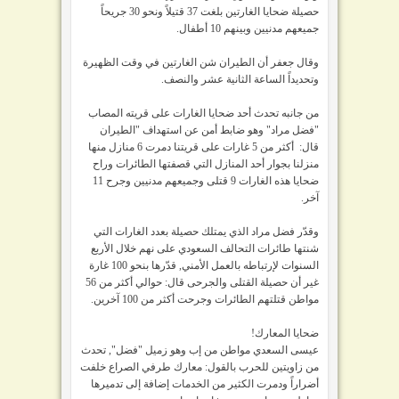
حصيلة ضحايا الغارتين بلغت 37 قتيلاً ونحو 30 جريحاً
جميعهم مدنيين وبينهم 10 أطفال.
وقال جعفر أن الطيران شن الغارتين في وقت الظهيرة
وتحديداً الساعة الثانية عشر والنصف.
من جانبه تحدث أحد ضحايا الغارات على قريته المصاب
"فضل مراد" وهو ضابط أمن عن استهداف "الطيران
قال: أكثر من 5 غارات على قريتنا دمرت 6 منازل منها
منزلنا بجوار أحد المنازل التي قصفتها الطائرات وراح
ضحايا هذه الغارات 9 قتلى وجميعهم مدنيين وجرح 11
آخر.
وقدّر فضل مراد الذي يمتلك حصيلة بعدد الغارات التي
شنتها طائرات التحالف السعودي على نهم خلال الأربع
السنوات لإرتباطه بالعمل الأمني, قدّرها بنحو 100 غارة
غير أن حصيلة القتلى والجرحى قال: حوالي أكثر من 56
مواطن قتلتهم الطائرات وجرحت أكثر من 100 آخرين.
ضحايا المعارك!
عيسى السعدي مواطن من إب وهو زميل "فضل", تحدث
من زاويتين للحرب بالقول: معارك طرفي الصراع خلفت
أضراراً ودمرت الكثير من الخدمات إضافة إلى تدميرها