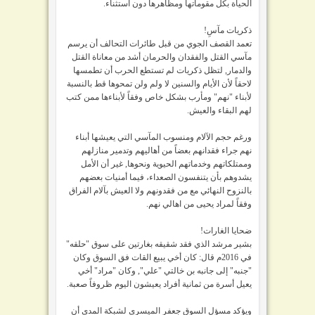
الحياة بكل مقوماتها ومظاهرها دون استثناء.
ذكريات مآسِ!
تعمد القصف الجوي من قبل طائرات التحالف أن يرسم
مآسي القتل والفقدان والحرمان أشد من معاناة القتل
والدمار, لتظل ذكريات لم تستطع الحرب أن تطمسها
لاحقاً لأن الأيام والسنين لا ولم ولن تمحوها قط بالنسبة
لأبناء "نهم" ومأرب بشكل خاص وفقاً لأبناءها ممن كتب
لهم البقاء والعيش.
ورغم حجم الآلام ومنسوب المآسي التي يعيشها أبناء
نهم جراء فقدانهم بعضاً من أهاليهم وتدمير منازلهم
وممتلكاتهم وخدماتهم الحيوية ونحوها, غير أن الأمل
يشدوهم بأن يتنفسون الصعداء، فيما أمنيات بعضهم
بالنزوح النهائي مع من فقدونهم ولا العيش بآلام الفراق
وفقاً لمراد يحيى من اهالي نهم.
ضحايا الغارات!
بشير مرشد الذي فقد شقيقه بغارتين على سوق "حلقه"
في 2016م قال: كان أخي يبيع القات فق السوق وكان
"جنبه" إلى جانبه بن خالتي "علي", وكان "مراد" أخي
يعيل أسرة من ثمانية أفراد يعيشون اليوم ظروفاً صعبة.
ويؤكد مسؤل السوق جعفر الميسري لشبكة المدى أن