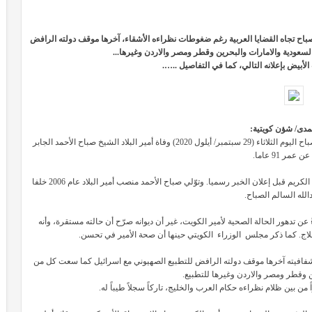
صباح تجاه القضايا العربية رغم ضغوطات نظراءه الأشقاء، آخرها موقف دولته الرافض
سعودية والامارات والبحرين وقطر ومصر والاردن وغيرها...
لأبيض بإعلانه التالي، كما في التفاصيل ..….
مدى/ شؤن كويتية:
أعلن وزير شؤون الديوان الأميري في دولة الكويت الشيخ علي الجراح الصباح اليوم الثلاثاء (29 سبتمبر/ أيلول 2020) وفاة أمير البلاد الشيخ صباح الأحمد الجابر
عمر 91 عاما.
وقطع تلفزيون الكويت الرسمي البث اليوم وبدأ في إذاعة آيات من القرآن الكريم قبل إعلان الخبر رسميا. وتوّلي صباح الأحمد منصب أمير البلاد عام 2006 خلفا
الله السالم الصباح.
عن تدهور الحالة الصحية لأمير الكويت، غير أن ديوانه صرّح أن حالته مستقرة، وأنه
 العلاج. كما ذكر مجلس الوزراء الكويتي حينها أن صحة الأمير في تحسن.
 وشفافيته آخرها موقف دولته الرافض للتطبيع الصهيوني مع اسرائيل كما سعت كل من
ن وقطر ومصر والاردن وغيرها للتطبيع.
 من بين ظلام نظراءه حكام العرب والخليج، تاركاً سجلاً طيباً له.