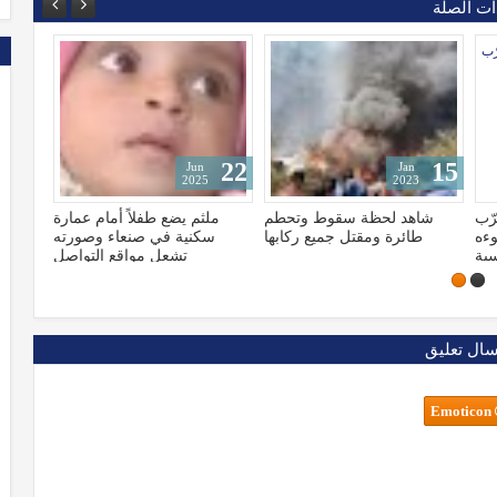
ات الصلة
09
09
Dec
Nov
2025
2025
ً أمام عمارة
صراع مالي مرير بين سلطتي
تهديد وتحذير دولي.. الرباعي
نعاء وصورته
عدن والمهرة
الدولية تتخذ موقفاً تجاه مصي
اقع التواصل
وحدة ومستقبل اليم
سال تعليق
Emoticon