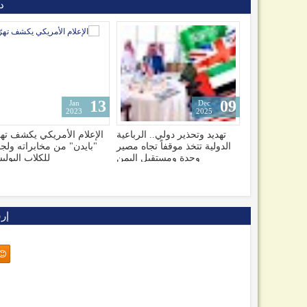
د
22
15
Jun
Jan
Jan
2025
2023
2023
ام الأمريكي يكشف تهرّب
شاهد لحظة سقوط وتحطم
ملثم يضع طفلا
يدن" من مخابراته ولجوءه
طائرة ومقتل جميع ركابها
سكنية في ص
للكلاب البوليسية
تشعل مو
إر