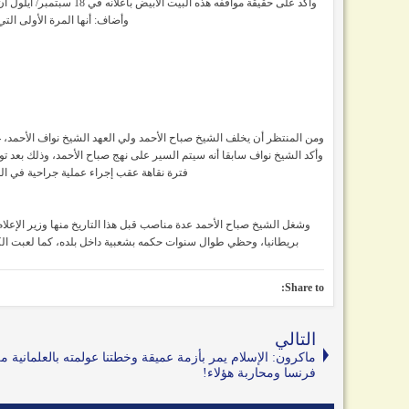
وأكد على حقيقة مواقفه هذه البيت الأبيض باعلانه في 18 سبتمبر/ أيلول أن الرئيس دونالد ترامب منح أمير الكويت وسام الاستحقاق الأمريكي برتبة قائد أعلى.
وأضاف: أنها المرة الأولى التي يت
ومن المنتظر أن يخلف الشيخ صباح الأحمد ولي العهد الشيخ نواف الأحمد، غد
وأكد الشيخ نواف سابقا أنه سيتم السير على نهج صباح الأحمد، وذلك بعد تو
فترة نقاهة عقب إجراء عملية جراحية في المستشفى الأم
وشغل الشيخ صباح الأحمد عدة مناصب قبل هذا التاريخ منها وزير الإعلام
بريطانيا، وحظي طوال سنوات حكمه بشعبية داخل بلده، كما لعبت الكوي
Share to:
التالي
ماكرون: الإسلام يمر بأزمة عميقة وخطتنا عولمته بالعلمانية م
فرنسا ومحاربة هؤلاء!