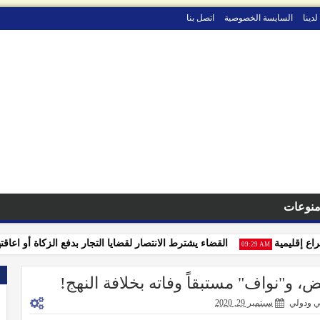
لدينا
السايسة الخصوصية
اتصل بنا
نوعات
إقليمية
القضاء يشترط الانتصار لقضايا التجار بدفع الزكاة أو اعاقتهم
09:29 AM
، و"نواف" مستبقاً وفاته بخلافة النهج!
ي ودولي
سبتمبر 29, 2020