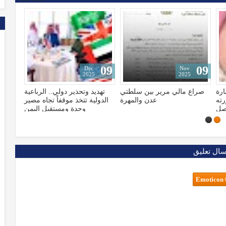
13
09
Jan
Dec
2023
2025
تي
تهديد وتحذير دولي.. الرباعية
الإعلام الأمريكي يكشف تهرّب
هرة
الدولية تتخذ موقفاً تجاه مصير
"بايدن" من مخابراته ولجوءه
وحدة ومستقبل اليمن
للكلاب البوليسية
سال تعليق
Emoticon