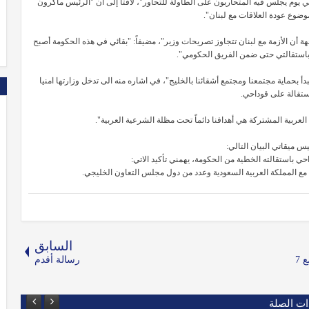
يوم يجلس فيه المتحاربون على الطاولة للتحاور"، لافتاً إلى أن "الرئيس ماكرون
ضوع عودة العلاقات مع لبنان".
هة أن الأزمة مع لبنان تتجاوز تصريحات وزير"، مضيفاً: "بقائي في هذه الحكومة أصبح
 باستقالتي حتى ضمن الفريق الحكومي".
دأ بحماية مجتمعنا ومجتمع أشقائنا بالخليج"، في اشاره منه الى تدخل وزارتها امنيا
تقالة على قوداحي.
العربية المشتركة هي أهدافنا دائماً تحت مظلة الشرعية العربية".
 ميقاتي البيان التالي:
داحي باستقالته الخطية من الحكومة، يهمني تأكيد الاتي:
أت مع المملكة العربية السعودية وعدد من دول مجلس التعاون الخليجي.
السابق
السعودية تستهدف 17 دولة بقرارات الإقامة، وتوقف رحلاتها مع 7
رسالة أقدم
ات الصلة