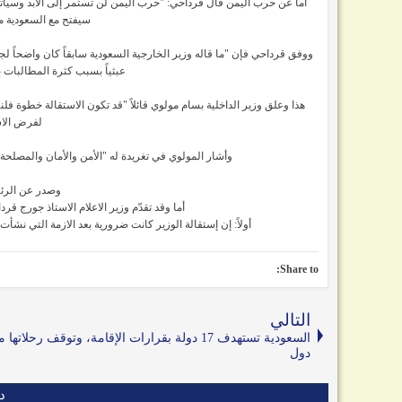
أما عن حرب اليمن قال قرداحي: "حرب اليمن لن تستمر إلى الأبد وسيأتي 
سيفتح مع السعودية مو
ووفق قرداحي فإن "ما قاله وزير الخارجية السعودية سابقاً كان واضحاً لج
عبثياً بسبب كثرة المطالبات
هذا وعلق وزير الداخلية بسام مولوي قائلاً "قد تكون الاستقالة خطوة فلنب
لفرض الاس
وأشار المولوي في تغريدة له "الأمن والأمان والمصلحة 
وصدر عن الرئيس
أما وقد تقدّم وزير الاعلام الاستاذ جورج قر
أولاً: إن إستقالة الوزير كانت ضرورية بعد الازمة التي نش
Share to:
التالي
دول
د