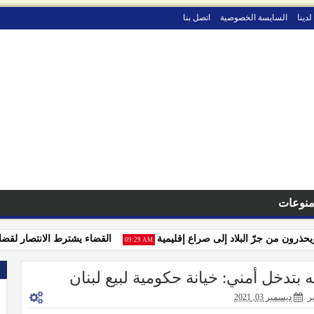
لدينا
السايسة الخصوصية
اتصل بنا
نوعات
ن من جرّ البلاد إلى صراع إقليمية
القضاء يشترط الانتصار لقضايا التج
09:29 AM
تدخل أمني: خيانة حكومية لبيع لبنان
ر
ديسمبر 03, 2021