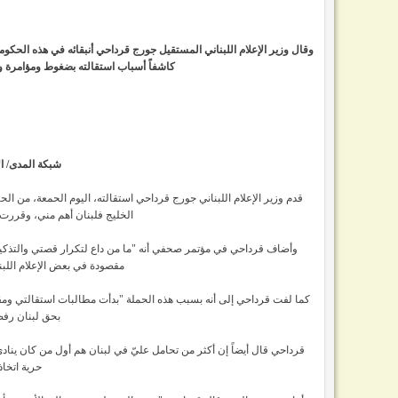
وقال وزير الإعلام اللبناني المستقيل جورج قرداحي أنبقائه في هذه الحكومة ا
كاشفاً أسباب استقالته بضغوط ومؤامرة و
شبكة المدى/ ال
قدم وزير الإعلام اللبناني جورج قرداحي استقالته، اليوم الحمعة، من الحكومة
الخليج فلبنان أهم مني، وقررت 
وأضاف قرداحي في مؤتمر صحفي أنه "ما من داع لتكرار قصتي والتذكير بأ
مقصودة في بعض الإعلام اللبن
كما لفت قرداحي إلى أنه بسبب هذه الحملة "بدأت مطالبات استقالتي ومقا
بحق لبنان رفض
قرداحي قال أيضاً إن أكثر من تحامل عليّ في لبنان هم أول من كان ينادي 
حرية اتخا