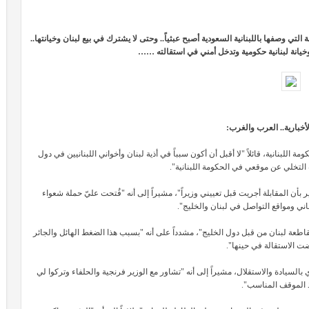
لتي وصفها باللبنانية السعودية أصبح عبثياً.. وحتى لا يشترك في بيع لبنان وخيانتها..
خيانة لبنانية حكومية وتدخل أمني في استقالته ……
أخبارية.. العرب والغرب:
 اللبنانية، قائلاً "لا أقبل أن أكون سبباً في أذية لبنان وأخواني اللبنانيين في دول
التخلي عن موقعي في الحكومة اللبنانية".
ن المقابلة أجريت قبل تعييني وزيراً"، مشيراً إلى أنه "فُتحت عليّ حملة شعواء
اني ومواقع التواصل في لبنان والخليج".
طعة لبنان من قبل دول الخليج"، مشدداً على أنه "بسبب هذا الضغط الهائل والجائر
ت الاستقالة في حينها".
بالسيادة والاستقلال، مشيراً إلى أنه "تشاور مع الوزير فرنجية والحلفاء وتركوا لي
ذ الموقف المناسب".