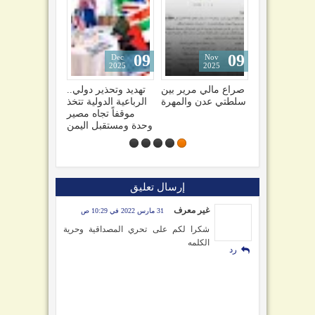
09
09
22
Dec
Nov
Jun
2025
2025
2025
ط
ملثم يضع طفلاً أمام
صراع مالي مرير بين
تهديد وتحذير دولي..
ل
عمارة سكنية في
سلطتي عدن والمهرة
الرباعية الدولية تتخذ
ها
صنعاء وصورته تشعل
موقفاً تجاه مصير
مواقع التواصل
وحدة ومستقبل اليمن
إرسال تعليق
غير معرف
31 مارس 2022 في 10:29 ص
شكرا لكم على تحري المصداقية وحرية
الكلمه
رد