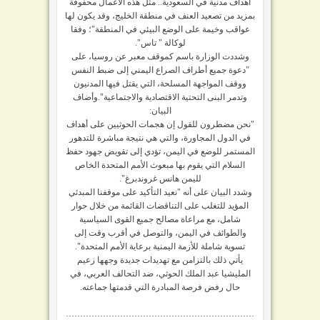
أهداف مدنية في السعودية.. مثل هذه الأعمال محفوفة
بمزيد من تصعيد العنف في منطقة الخليج، وقد يكون لها
عواقب وخيمة على الوضع البيئي في المنطقة"؛ وفقا
لوكالة " تاس".
وشددت الوزارة باسم كموقف معبر عن روسيا، على
"دعوة جميع أطراف الصراع اليمني إلى ضبط النفس
ووقف المواجهة المسلحة، التي يقتل فيها المدنيون
وتدمر البنى التحتية الاقتصادية والاجتماعية".وأضاف
البيان:
"نحن مضطرون للقول إن هجمات الحوثيين على أهداف
في الدول المجاورة، والتي هي نتيجة مباشرة للتدهور
المستمر للوضع في اليمن، تؤدي إلى تقويض جهود حفظ
السلام التي يقوم بها مبعوث الأمم المتحدة الخاص
لليمن هانس غروندبرغ".
وشدد البيان على أنه "نعيد التأكيد على موقفنا المبدئي
المؤيد للتغلب على التناقضات القائمة من خلال حوار
شامل، مع مراعاة مصالح جميع القوى السياسية
والطوائف في اليمن، والتوصل في أقرب وقت إلى
تسوية شاملة للأزمة اليمنية برعاية الأمم المتحدة".
يأتي ذلك بالتزامن مع تهديدات جديدة وجهها زعيم
المليشيا عبد الملك الحوثي، ضد التحالف العربي، في
حال رفض فرصة المبادرة التي قدمتها جماعته.
…………………………………………………………