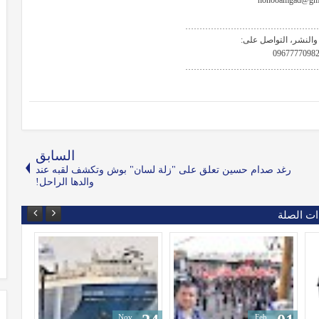
hohooamgad@gma
………………………………………
النشر، التواصل على:
0967777098
………………………………………
السابق
رغد صدام حسين تعلق على "زلة لسان" بوش وتكشف لقبه عند
والدها الراحل!
ات الصلة
Nov
Nov