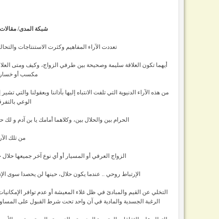
شبكة المدى/ مقالات:
تعددت الآراء المفاهيم وكثرت الاستنتاجات والتحاليل
أيهما تكون العلاقة سليمة وصحيحة بين طرفي الزواج، وكيف ومتى العلاقة ت
مكسب أو خسارة بي
من هذه الآراء الدنيوية التي تلفت الانتباه إليها بآذاننا وبعقولنا والتي 
الوعي بالتفرقة
الحرام بين والحلال بين، وكلاهما أمامك يا بن آدم و لك حق 
من تلك الآر
الزواج العرفي أو المسيار أو أي نوع آخر جميعها حلال ح
الإرتباط روحي .. عندما يكون حلال، حينها لن يحصدا سوى الإن
التخلي عن القيم والمبادئ في ظل غلاء المعيشة أو عدم توافر الإمكانيا
الرغبة الجسدية والمادية في آن واحد تحت شرط القبول على المساومة 