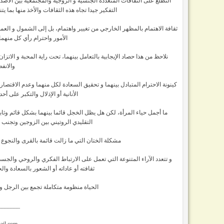
التطلع على الثقافات المتعددة الجنسية و الزوجية والمجتمعية بين الأصد
التفكير جيدا تجاه هذه الثقافات والأخذ منها بما ي
ثقافة الاهتمام بالمظهر الخارجي من تغيير واهتمام، بل إلى الشمول و الع
الأمور واحترام رأي كل منهم
نلاحظ من هذا حصاد الإيجابية بالتعامل بينهما، تحت راية المحبة و الات
والانفص
كينونة الاحترام المتبادل بينهما و تحقيق السعادة لكل منهما وعدم الاقتص
الأنانية أو الإذلال والتكبر على أ
ما أجمل حياء المرأة، لكن هل يظل الخجل قائما بينهما بشكل قائم وثابت،
التقليدي الروتيني بين الزوجين وتجنب 
مشكلة الختان التي ما زالت قائمة بالقرى والنجوع و 
و تتعدد الآراء المتنوعة التي تعمل على الارتباط الفكري والروحي والجس
ثقافته أو عاداته أو الشعور بالسعادة والحن
الحياة منظومة متكاملة تجمع بين الرجل وا
_______