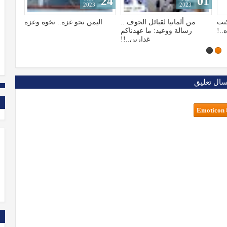
28
24
2022
2023
 ..
اليمن نحو غزة.. نخوة وعزة
سيمولوجيا الحياة: عتمة ينيرها
اكم
القدر
.!!
سال تعليق
Emoticon