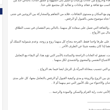
قاء والأزواج من عادات ورغبات و الميل إلى الشهوة و عشق الذات، بالتالي لابد من
تناسب مع ثقافة و عقائد وعادات و تقاليد كل مجتمع على حدا..
موم مع المكان و مستوى الثقافات، فلابد من التفاهم والمشاركة بين الزوجين في شتى
ا تجاه موضوع معين بالقبول أو الرفض..
زان والثقافة التي تعمل على سعادة كل منهما، بالتالي يتم النقصان في نسب الطلاق
ال بين الأزواج ..
ار على طرفا واحدا فقط، الفرحة بنجاح كل منهما زوج و زوجه، وعدم شمولية التملك أو
حدهما إذا كان ينقصه شيئا عن الطرف الآخر ...
 تصفق له العادات الراجحة والسائدة بالأسر التي تؤيد هذا، أي البقاء مع التعامل
الاشباع النفسي والمعنوي والجسدي لكل منهما ..
التي تتسبب بمعاناة المرأة بل للرجل ايضا فيما بعد الزواج ..
دي بين الزوج والزوجة و مدي وكيفية القبول أو الرفض بالتعامل معها، كل على مدى
ان والاحتواء من تلك الأمور التي تتم بينهما أم لا ..
لأنثى تحت راية الغرام والسكن والمودة والرحمة ....
_______________