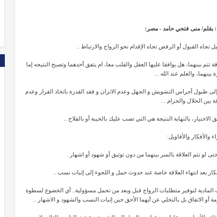
 بقلم/
منى فتحي حامد - مصر:
 تجاه القبول أو الرفض تجاه الإقدام نحو الزواج والارتباط ..
تم بينهما، هل يوافقا عليها العقل والقلب معا، ام يتفق أحدهما وتصبح النتيجه إما
نهما، والعلم عند الله ...
تشير إلى طبول أجراس التشويش و الجهل وعدم الاتزان و فقد القدرة باتخاذ القرار وعدم
 بين الحلال والحرام ...
الاختيار، بالنهاية النتيجة هي التي تصب عليك بالخيبة أو بالفلاح ..
اء والأفكار والأقاويل:
تى لو تتم العلاقة بالسر بينهما من دون توثيق أو شهود أو اشهار .
كار بعد انتهاء العلاقة خاصة عند حدوث حمل و اللجوء إلى إثبات نسب ..
ت المادية لتوفير متطلبات الزواج قبل وبعد من تحمل مسؤولية.. أي الخضوع لسطوة
أو الاتفاق بل بالتخلي عن أيهما الأحق حين إثبات النسب والشهود و الاشهار ..