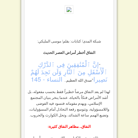
شبكة المدى/ كتابات: بقلم/
موسى المليكي:
النفاق أخطر أمراض العصر الحديث
إنَّ ٱلْمُنَٰفِقِينَ فِى ٱلدَّرْكِ
"
ٱلْأَسْفَلِ مِنَ ٱلنَّارِ وَلَن تَجِدَ لَهُمْ
نَصِيرا
النساء - 145
"صدق الله العظيم..
لهذا لم يعد النفاق مرضاً خطيراً فقط بحسب مفعوله، بل
أشد الأمراض فتكاً بالحياة، عندما ينخر بنيان المجتمع
الإسلامي، ويهدم مقوماته فتسود فيه الفوضى
واللامسؤولية، وتتوسع رقعة التخاذل أمام المسؤوليات،
وتضيع الهمم ساعة الشدائد، وتحل الكوارث والحروب.
النفاق.. مظاهر النفاق كثيرة:
من مظاهره، حب الكفار وموالاتهم، وتسريب أسرار