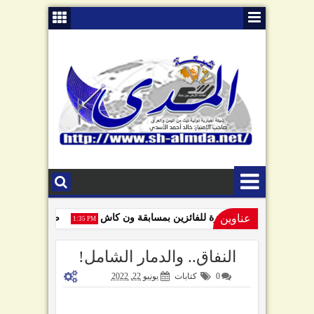
عناوين
 كاش تسلّم آخر جائزة للفائزين بمسابقة ون كاش
صنعاء تعلن الاست
1:35 PM
7700
1:39 PM
النفاق.. والدمار الشامل!
0
كتابات
يونيو 22, 2022