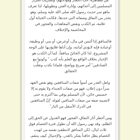
المسلمين إلى أعدائهم، وإثارة الفتن وتطويلها، لذا نعرف
ماهو سر حديث رسول الله صلى الله عليه وسلم، وهو
يحذر من النفاق وصفاته التي حددها، فكانت الخيانة أول
علامة، ثم الكذب ونقض المعاهدات والفجور في
المخاصمة والإختلاف.
فالمنافق إذا أئتمن في مال، أوعرض، أو سر، أو وظيفة،
أوعبادة فإنه لايؤدي أمانته، وإن أداها فلايؤديها على الوجه
المشروع، لذا كان الخائنُ منافقاً، كما أن الكذب هو
الإخبار بخلاف الواقع مع العلم بأنه كذب " وكونوا مع
الصادقين" أمر صريح وواضح، فلماذا نكذب ونقلِّب
الحقائق.
ولعل الغدر من أسوأ صفات المنافقين وهو نقض العهد
سراً دون إعلان، فهو من صفات الجبناء ولا يقوم به إلا
خسيس خائن، لأن المسلم يوفي بما ألتزم به حتى
لاتصيبه صفة من صفات المنافين لقوله "إنّ المنافقين
في الدرك الأسفل من النار".
ومن أخطر آثار النفاق، الفجور فهو العدول عن الحق إلى
الظلم، وقد نهى رسول الله أن تطول فترة الخصام فوق
ثلاث ليال، لكن المنافق لاتنطفئ نفسه من لهيب
الخصام يظل حاقداً يفكر بالغدر، والإحتيال كيف ينتقم،