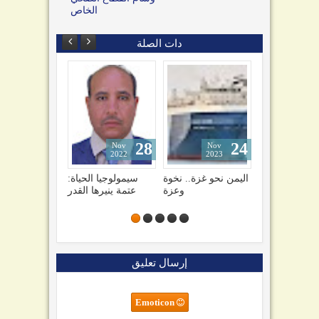
الخاص
دات الصلة
28
24
01
Nov
Nov
Feb
2022
2023
2023
من ألمانيا لقبائل
اليمن نحو غزة.. نخوة
سيمولوجيا الحياة:
الجوف .. رسالة
وعزة
عتمة ينيرها القدر
ووعيد: ما عهدناكم
غدارين..!!
إرسال تعليق
Emoticon