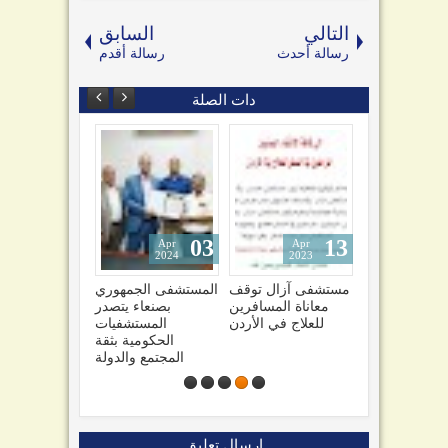
التالي
السابق
رسالة أحدث
رسالة أقدم
دات الصلة
03
13
01
Apr
Apr
Apr
2024
2023
2023
لدوائية..
مختبرات العولقي
مستشفى آزال توقف
المستشفى الجمهوري
 الموت
تعزز خدماتها
معاناة المسافرين
بصنعاء يتصدر
من تضبط
للمنشئات والأفراد
للعلاج في الأردن
المستشفيات
تجاره
وتفتتح فرعاً جديداً
الحكومية بثقة
وتخفيضاً وحيداً
المجتمع والدولة
إرسال تعليق