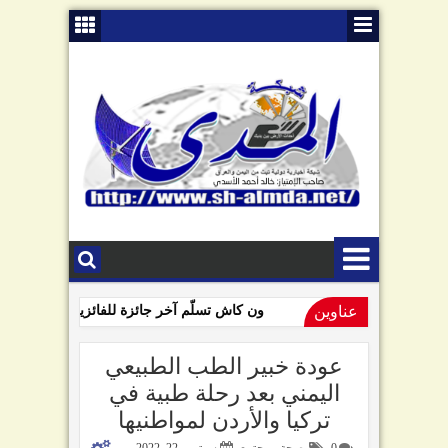
عناوين
ون كاش تسلّم آخر جائزة للفائزين بمسابقة ون ك
09:01 AM
السامعي يهاجم سلطة صنعاء في ذكرى "الصرخة": تبّاً لمن رفعها!
عودة خبير الطب الطبيعي
اليمني بعد رحلة طبية في
تركيا والأردن لمواطنيها
0
صحة ومجتمع
سبتمبر 22, 2022