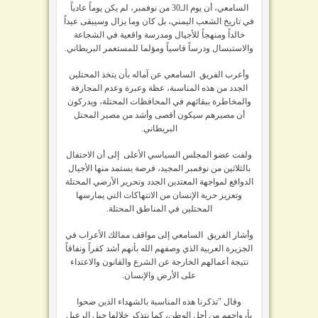
السامعي، أن يوم الـ30 من نوفمبر، لم يكن يوماً عادياً
في تاريخ الشعب اليمني، بل كان وما يزال وسيبقى عيداً
خالداً ومنهجاً للأجيال ومدرسة واقعية في الشجاعة
والاستبسال ودرساً قاسياً ومؤلما للمستعمر البريطاني.
وأعرب الفريق السامعي عن آماله بأن يتخذ المحتلين
الجدد من هذه المناسبة، عظة وعبرة وعدم المجازفة
والمخاطرة ببقائهم في المحافظات المحتلة، ويدركون
أن مصيرهم سيكون أقصى وأشد من مصير المحتل
البريطاني.
ولفت عضو المجلس السياسي الأعلى إلى أن الاحتفال
بالثلاثين من نوفمبر المجيد، فرصة يستمد منها الأجيال
الدوافع لمواجهة المعتدين الجدد وتحرير الأرضي المحتلة
وتعزيز حرية الإنسان من الانتهاكات التي يمارسها
المحتلين في المناطق المحتلة.
وأشار الفريق السامعي إلى مواقف ممالك الأعراب في
الجزيرة العربية الذي وصفهم الله بأنهم أشد كفراً ونفاقاً
نتيجة أعمالهم الخارجة عن الشرع والقانون والاعتداء
على الأرض والإنسان.
وقال "تذكرنا هذه المناسبة بالشهداء الذين ضحوا
بأرواحهم من أجل الوطن، كما نتذكر خلالها جيل الرعيل