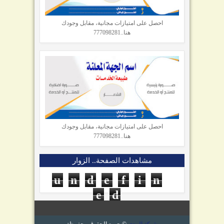
احصل على امتيازات مجانية، مقابل وجودك
هنا..777098281
احصل على امتيازات مجانية، مقابل وجودك
هنا..777098281
مشاهدات الصفحة.. الزوار
u
n
d
e
f
i
n
e
d
شبكة المدى
© جميع الحقوق محفوظة