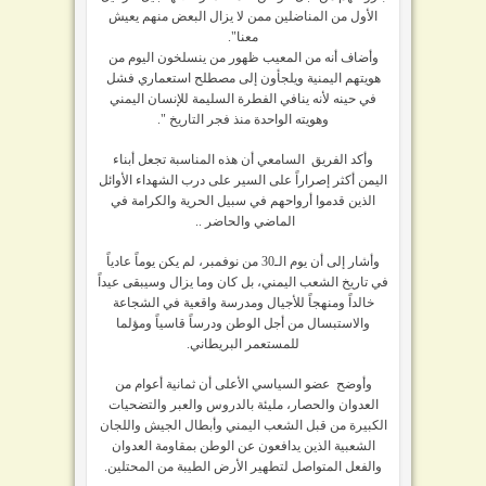
الأول من المناضلين ممن لا يزال البعض منهم يعيش
معنا".
وأضاف أنه من المعيب ظهور من ينسلخون اليوم من
هويتهم اليمنية ويلجأون إلى مصطلح استعماري فشل
في حينه لأنه ينافي الفطرة السليمة للإنسان اليمني
وهويته الواحدة منذ فجر التاريخ ".
وأكد الفريق السامعي أن هذه المناسبة تجعل أبناء
اليمن أكثر إصراراً على السير على درب الشهداء الأوائل
الذين قدموا أرواحهم في سبيل الحرية والكرامة في
الماضي والحاضر ..
وأشار إلى أن يوم الـ30 من نوفمبر، لم يكن يوماً عادياً
في تاريخ الشعب اليمني، بل كان وما يزال وسيبقى عيداً
خالداً ومنهجاً للأجيال ومدرسة واقعية في الشجاعة
والاستبسال من أجل الوطن ودرساً قاسياً ومؤلما
للمستعمر البريطاني.
وأوضح عضو السياسي الأعلى أن ثمانية أعوام من
العدوان والحصار، مليئة بالدروس والعبر والتضحيات
الكبيرة من قبل الشعب اليمني وأبطال الجيش واللجان
الشعبية الذين يدافعون عن الوطن بمقاومة العدوان
والفعل المتواصل لتطهير الأرض الطيبة من المحتلين.