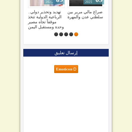
2025
2025
2025
ملثم يضع طفلاً أمام
صراع مالي مرير بين
تهديد وتحذير دولي..
عمارة سكنية في
سلطتي عدن والمهرة
الرباعية الدولية تتخذ
ا
صنعاء وصورته تشعل
موقفاً تجاه مصير
مواقع التواصل
وحدة ومستقبل اليمن
إرسال تعليق
Emoticon