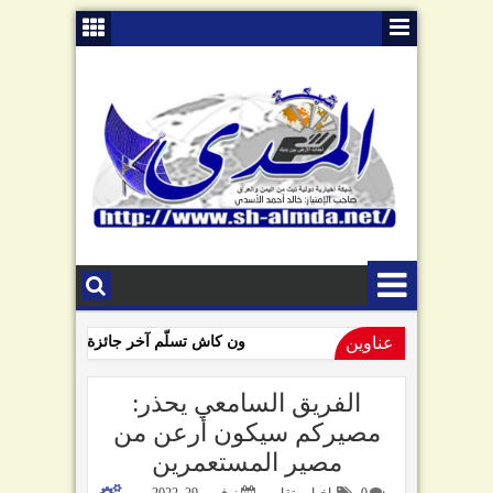
عناوين
ون كاش تسلّم آخر جائزة للفائزين بمساب
09:01 AM
السامعي يهاجم سلطة صنعاء في ذكرى "الصرخة": تبّاً لمن رفعها!
الفريق السامعي يحذر:
مصيركم سيكون أرعن من
مصير المستعمرين
0
اخبار وتقارير
نوفمبر 29, 2022