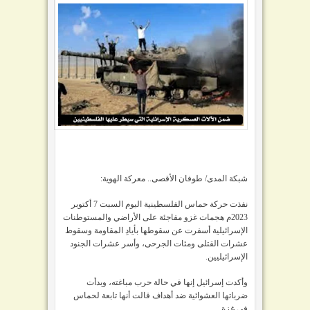
شبكة المدى/ طوفان الأقصى.. معركة الهوية:
نفذت حركة حماس الفلسطينية اليوم السبت 7 أكتوبر
2023م هجمات غزو مفاجئة على الأراضي والمستوطنات
الإسرائيلية أسفرت عن سقوطها بأيادِ المقاومة وسقوط
عشرات القتلى ومئات الجرحى، وأسر عشرات الجنود
الإسرائيليين.
وأكدت إسرائيل إنها في حالة حرب مباغته، وبدأت
ضرباتها العشوائية ضد أهداف قالت أنها تابعة لحماس
في غزة.