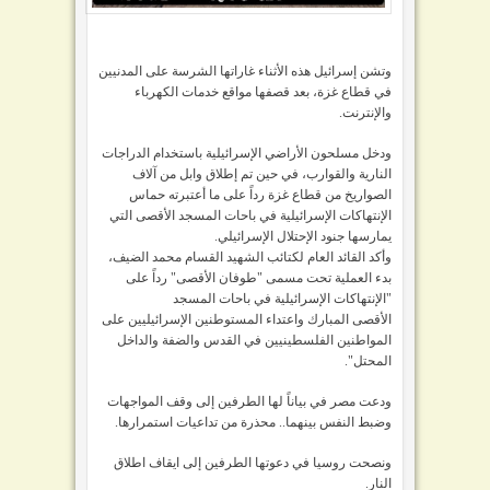
وتشن إسرائيل هذه الأثناء غاراتها الشرسة على المدنيين
في قطاع غزة، بعد قصفها مواقع خدمات الكهرباء
والإنترنت.
ودخل مسلحون الأراضي الإسرائيلية باستخدام الدراجات
النارية والقوارب، في حين تم إطلاق وابل من آلاف
الصواريخ من قطاع غزة رداً على ما أعتبرته حماس
الإنتهاكات الإسرائيلية في باحات المسجد الأقصى التي
يمارسها جنود الإحتلال الإسرائيلي.
وأكد القائد العام لكتائب الشهيد القسام محمد الضيف،
بدء العملية تحت مسمى "طوفان الأقصى" رداً على
"الإنتهاكات الإسرائيلية في باحات المسجد
الأقصى المبارك واعتداء المستوطنين الإسرائيليين على
المواطنين الفلسطينيين في القدس والضفة والداخل
المحتل".
ودعت مصر في بياناً لها الطرفين إلى وقف المواجهات
وضبط النفس بينهما.. محذرة من تداعيات استمرارها.
ونصحت روسيا في دعوتها الطرفين إلى ايقاف اطلاق
النار.