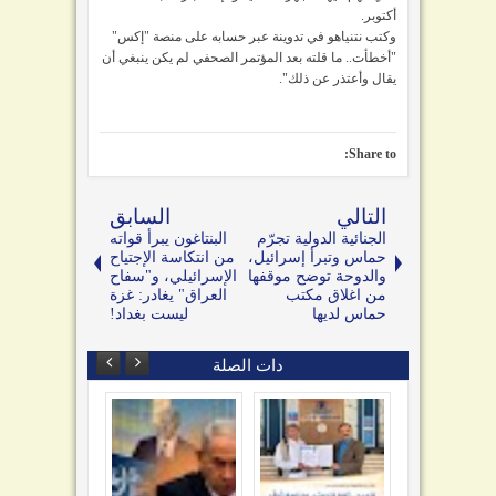
أكتوبر.
وكتب نتنياهو في تدوينة عبر حسابه على منصة "إكس"
"أخطأت.. ما قلته بعد المؤتمر الصحفي لم يكن ينبغي أن
يقال وأعتذر عن ذلك".
Share to:
التالي
السابق
الجنائية الدولية تجرّم
البنتاغون يبرأ قواته
حماس وتبرأ إسرائيل،
من انتكاسة الإجتياح
والدوحة توضح موقفها
الإسرائيلي، و"سفاح
من اغلاق مكتب
العراق" يغادر: غزة
حماس لديها
ليست بغداد!
دات الصلة