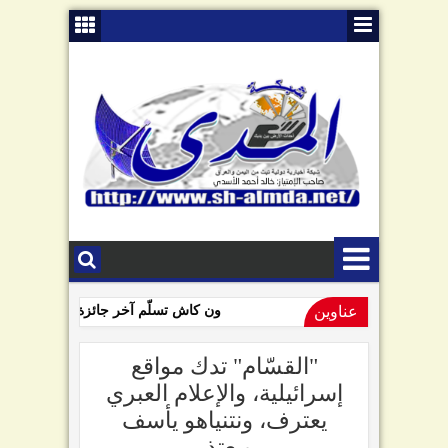
عناوين
ون كاش تسلّم آخر جائزة للفائزين بمساب
09:01 AM
السامعي يهاجم سلطة صنعاء في ذكرى "الصرخة": تبّاً لمن رفعها!
"القسّام" تدك مواقع
إسرائيلية، والإعلام العبري
يعترف، ونتنياهو يأسف
ويعتذر