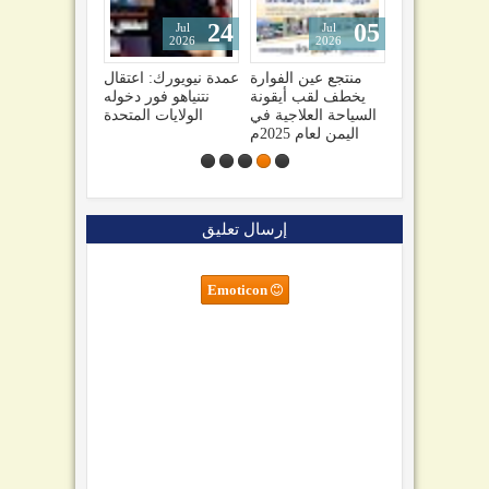
24
05
04
Jul
Jul
Jul
2026
2026
2026
"نصراً
صنعاء تهدد السعودية
منتجع عين الفوارة
عمدة نيويورك: اعتقال
ستولينا
وتحذيرات من تفاقم
يخطف لقب أيقونة
نتنياهو فور دخوله
براميل
الأزمة اليمنية1
السياحة العلاجية في
الولايات المتحدة
اني كل
اليمن لعام 2025م
ليلة
إرسال تعليق
Emoticon