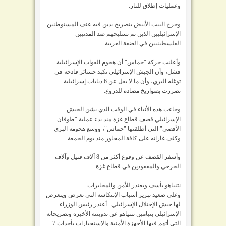
وعمليات إطلاق للنار.
وخرج البيت الأبيض بتصريح يدين فيه عنف المستوطنين
الإسرائيليين الذين تم تسليحهم ضد المدنيين
الفلسطينيين في الضفة الغربية.
وأعلنت حركة "حماس" أن هجوم القوات الإسرائيلية
فشل، وأن الجيش الإسرائيلي تكبد خسائر فادحة في
توغله البري، وأن ما لا يقل عن 6 دبابات إسرائيلية
تضررت بصواريخ مضادة للدروع.
وجاءت هذه الأنباء في الوقت الذي يشن الجيش
الإسرائيلي قصف قطاع غزة منذ بدء عملية "طوفان
الأقصى" التي أطلقتها "حماس"، ووسع هجومه البري
وكثف غاراته على كافة المحاور منذ يوم الجمعة.
وأسفر القصف عن وقوع أكثر من 8 آلاف قتيل وآلاف
الجرحى والمفقودين في قطاع غزة.
نتنياهو يأسف ويعتذر للأمن والمخابرات
وعلى صعيد تبرير أسباب الإنتكاسة التي تعرض ويتعرض
لها جيش الإحتلال الإسرائيلي.. أعتذر رئيس الوزراء
الإسرائيلي بنيامين نتنياهو عن تدوينته الأخيرة وتصريحاته
التي أتهم فيها الأجهزة الأمنية والإستخبارات بأحداث 7