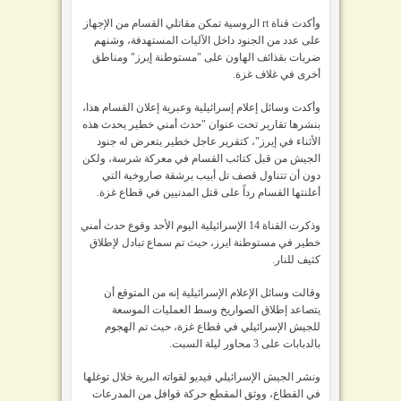
وأكدت قناة rt الروسية تمكن مقاتلي القسام من الإجهاز
على عدد من الجنود داخل الآليات المستهدفة، وشنهم
ضربات بقذائف الهاون على "مستوطنة إيرز" ومناطق
أخرى في غلاف غزة.
وأكدت وسائل إعلام إسرائيلية وعبرية إعلان القسام هذا،
بنشرها تقارير تحت عنوان "حدث أمني خطير يحدث هذه
الأثناء في إيرز"، كتقرير عاجل خطير يتعرض له جنود
الجيش من قبل كتائب القسام في معركة شرسة، ولكن
دون أن تتناول قصف تل أبيب برشقة صاروخية التي
أعلنتها القسام رداً على قتل المدنيين في قطاع غزة.
وذكرت القناة 14 الإسرائيلية اليوم الأحد وقوع حدث أمني
خطير في مستوطنة ايرز، حيث تم سماع تبادل لإطلاق
كثيف للنار.
وقالت وسائل الإعلام الإسرائيلية إنه من المتوقع أن
يتصاعد إطلاق الصواريخ وسط العمليات الموسعة
للجيش الإسرائيلي في قطاع غزة، حيث تم الهجوم
بالدبابات على 3 محاور ليلة السبت.
ونشر الجيش الإسرائيلي فيديو لقواته البرية خلال توغلها
في القطاع، ووثق المقطع حركة قوافل من المدرعات