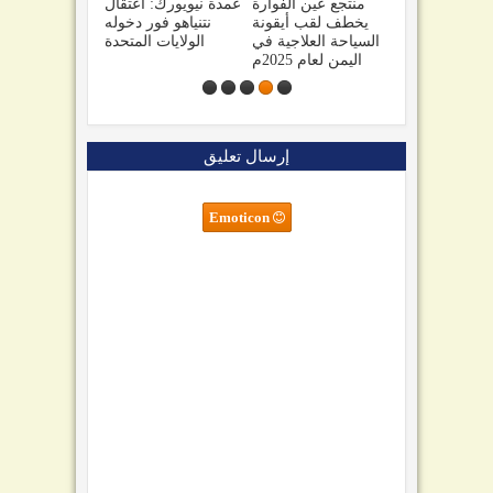
"نصراً
صنعاء تهدد السعودية
منتجع عين الفوارة
عمدة نيويورك: اعتقال
ستولينا
وتحذيرات من تفاقم
يخطف لقب أيقونة
نتنياهو فور دخوله
براميل
الأزمة اليمنية1
السياحة العلاجية في
الولايات المتحدة
اني كل
اليمن لعام 2025م
ليلة
إرسال تعليق
Emoticon