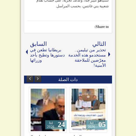
لنتنياهو كبير جدًا، وكذلك لحزبه، على حساب تقدم
شعبية بني غانتس، بحسب المراسل.
Share to:
التالي
السابق
تحذير من تيليمن..
بريطانيا تطعن في
مستخدمو هذه الخدمة
دستورها وتطيح بأحد
معرّضين للملاحقة
وزرائها
الأمنية!
دات الصلة
24
05
04
Jul
Jul
Jul
2026
2026
2026