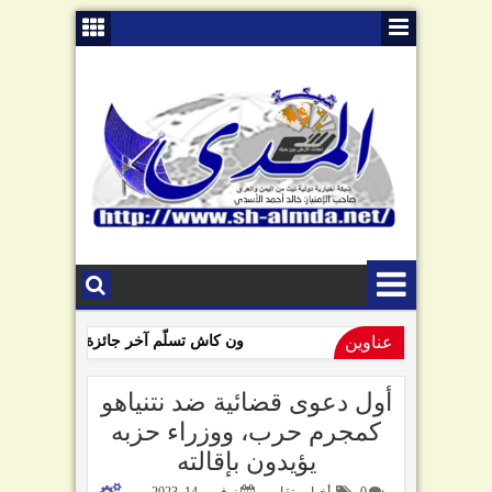
عناوين
ون كاش تسلّم آخر جائزة للفائزين بمساب
09:01 AM
السامعي يهاجم سلطة صنعاء في ذكرى "الصرخة": تبّاً لمن رفعها!
أول دعوى قضائية ضد نتنياهو
كمجرم حرب، ووزراء حزبه
يؤيدون بإقالته
0
أخبار وتقارير
نوفمبر 14, 2023