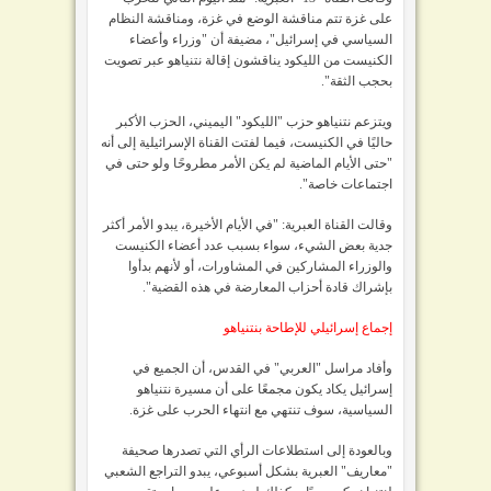
على غزة تتم مناقشة الوضع في غزة، ومناقشة النظام
السياسي في إسرائيل"، مضيفة أن "وزراء وأعضاء
الكنيست من الليكود يناقشون إقالة نتنياهو عبر تصويت
بحجب الثقة".
ويتزعم نتنياهو حزب "الليكود" اليميني، الحزب الأكبر
حاليًا في الكنيست، فيما لفتت القناة الإسرائيلية إلى أنه
"حتى الأيام الماضية لم يكن الأمر مطروحًا ولو حتى في
اجتماعات خاصة".
وقالت القناة العبرية: "في الأيام الأخيرة، يبدو الأمر أكثر
جدية بعض الشيء، سواء بسبب عدد أعضاء الكنيست
والوزراء المشاركين في المشاورات، أو لأنهم بدأوا
بإشراك قادة أحزاب المعارضة في هذه القضية".
إجماع إسرائيلي للإطاحة بنتنياهو
وأفاد مراسل "العربي" في القدس، أن الجميع في
إسرائيل يكاد يكون مجمعًا على أن مسيرة نتنياهو
السياسية، سوف تنتهي مع انتهاء الحرب على غزة.
وبالعودة إلى استطلاعات الرأي التي تصدرها صحيفة
"معاريف" العبرية بشكل أسبوعي، يبدو التراجع الشعبي