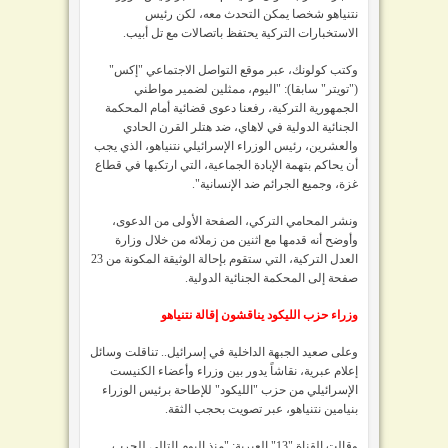
نتنياهو شخصا يمكن التحدث معه، لكن رئيس
الاستخبارات التركية يحتفظ باتصالات مع تل أبيب.
وكتب كولونك، عبر موقع التواصل الاجتماعي "إكس"
("تويتر" سابقا): "اليوم، ممثلين لضمير مواطني
الجمهورية التركية، رفعنا دعوى قضائية أمام المحكمة
الجنائية الدولية في لاهاي، ضد هتلر القرن الحادي
والعشرين، رئيس الوزراء الإسرائيلي نتنياهو، الذي يجب
أن يحاكم بتهمة الإبادة الجماعية، التي ارتكبها في قطاع
غزة، وجميع الجرائم ضد الإنسانية".
ونشر المحامي التركي، الصفحة الأولى من الدعوى،
وأوضح أنه قدمها مع اثنين من زملائه من خلال وزارة
العدل التركية، التي ستقوم بإحالة الوثيقة المكونة من 23
صفحة إلى المحكمة الجنائية الدولية.
وزراء حزب الليكود يناقشون إقالة نتنياهو
وعلى صعيد الجبهة الداخلية في إسرائيل.. تناقلت وسائل
إعلام عبرية، نقاشاً يدور بين وزراء وأعضاء الكنيست
الإسرائيلي من حزب "الليكود" للإطاحة برئيس الوزراء
بنيامين نتنياهو، عبر تصويت بحجب الثقة.
وقالت القناة "13" العبرية: "منذ اليوم التالي للحرب