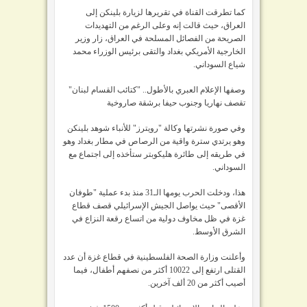
كما تطرقت القناة في تقريرها لزيارة بلينكن إلى
العراق، حيث قالت إنه وعلى الرغم من التهديدات
الصريحة من الفصائل المسلحة في العراق، زار وزير
الخارجية الأمريكي بغداد والتقى برئيس الوزراء محمد
شياع السوداني.
وصفها الإعلام العبري بالأطول.. "كتائب القسام لبنان"
تقصف نهاريا وجنوب حيفا برشقة صاروخية
وفي صورة نشرتها وكالة "رويترز" للأنباء شوهد بلينكن
وهو يرتدي سترة واقية من الرصاص في مطار بغداد وهو
في طريقه إلى طائرة هليكوبتر ستأخذه إلى اجتماع مع
السوداني.
هذا، ودخلت الحرب يومها الـ31 منذ بدء عملية "طوفان
الأقصى" حيث يواصل الجيش الإسرائيلي قصف قطاع
غزة في ظل مخاوف دولية من اتساع رقعة النزاع في
الشرق الأوسط.
وأعلنت وزارة الصحة الفلسطينية في قطاع غزة أن عدد
القتلى ارتفع إلى 10022 أكثر من نصفهم أطفال، فيما
أصيب أكثر من 20 ألف آخرين.