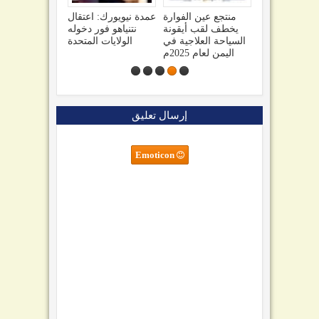
 "نصراً
صنعاء تهدد السعودية
منتجع عين الفوارة
عمدة نيويورك: اعتقال
استولينا
وتحذيرات من تفاقم
يخطف لقب أيقونة
نتنياهو فور دخوله
 براميل
الأزمة اليمنية1
السياحة العلاجية في
الولايات المتحدة
راني كل
اليمن لعام 2025م
ليلة
إرسال تعليق
Emoticon