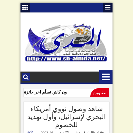
عناوين
ون كاش تسلّم آخر جائزة للفائزين بمسابق
09:01 AM
السامعي يهاجم سلطة صنعاء في ذكرى "الصرخة": تبّاً لمن رفعها!
شاهد وصول نووي أمريكاء
البحري لإسرائيل، وأول تهديد
للخصوم
0
أخبار وتقارير
نوفمبر 06, 2023