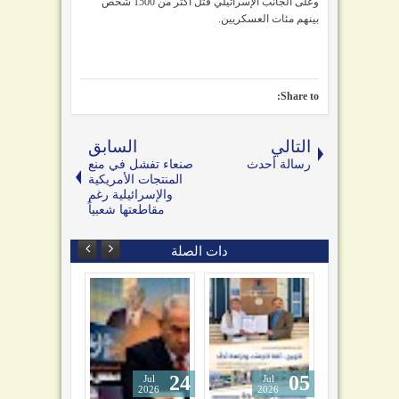
وعلى الجانب الإسرائيلي قتل أكثر من 1500 شخص
بينهم مئات العسكريين.
Share to:
التالي
السابق
رسالة أحدث
صنعاء تفشل في منع
المنتجات الأمريكية
والإسرائيلية رغم
مقاطعتها شعبياً
دات الصلة
24
05
04
Jul
Jul
Jul
2026
2026
2026