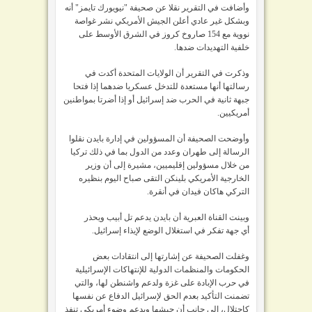
وأضافت في التقرير نقلا عن صحيفة "نيويورك تايمز" أنه
وبشكل غير عادي أعلن الجيش الأمريكي نشر غواصة
نووية مع 154 صاروخ كروز في الشرق الأوسط على
خلفية التهديدات ضدها.
وذكرت في التقرير أن الولايات المتحدة أكدت في
رسالتها أنها مستعدة للتدخل عسكريا ضدهما إذا فتحا
جبهة ثانية في الحرب ضد إسرائيل أو إذا أضرتا بمواطنين
أمريكيين.
وأوضحت الصحيفة أن المسؤولين في إدارة بايدن نقلوا
الرسالة إلى طهران وعدد من الدول بما في ذلك تركيا
من خلال مسؤولين إقليميين، مشيرة إلى أن وزير
الخارجية الأمريكي بلينكن التقى صباح اليوم بنظيره
التركي هاكان فيدان في أنقرة.
وبينت القناة العبرية أن بايدن يدعم تل أبيب ويحذر
أي جهة تفكر في استغلال الوضع لإيذاء إسرائيل.
وغفلت الصحيفة عن إشارتها إلى انتقادات بعض
الحكومات والمنظمات الدولية للإنتهاكات الإسرائيلية
في حرب الإبادة على غزة ولدعم واشنطن لها، والتي
تضمنت التأكيد بعدم الحق لإسرائيل الدفاع عن نفسها
كإحتلال، إلى جانب أن جيشها وبدعم وضوء أمريكي تنفذ