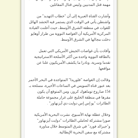
مهمة قتل المدنيين وليس قتال المقاتلين.
وأشارت القناة العبرية إلى أن "خطاب التهديد" من
واشنطن يأتي في الوقت الذي يستمر فيه الحشد الهائل
للقوات في منطقة الشرق الأوسط، حيث أعلنت القيادة
المركزية الأمريكية أن الغواصة النووية من طراز أوهايو
دخلت مجالها في الشرق الأوسط.
وأفادت بأن غواصات الجيش الأمريكي التي تعمل
بالطاقة النووية واحدة من أكثر الأسلحة الاستراتيجية
تقدما وسرية، ونادرا ما يكشف الأمريكيون علنا عن
مواقعها.
وقالت إن الغواصة "فلوريدا" المتواجدة في البحر الأحمر
بعد عبور قناة السويس في الساعات الأخيرة، مسلحة بـ
154 صاروخ توماهوك كروز، ومن المتوقع أن يكون
مقرها في منطقة الخليج على غرار مجموعة حاملة
الطائرات "يو إس إس دوايت دي أيزنهاور" .
وخلال عطلة نهاية الأسبوع، نشرت البحرية الأمريكية
صورا مشتركة لحاملي الطائرات "دوايت أيزنهاور"
و"جيرالد فورد" في شرق المتوسط خلال مناورة
مشتركة مع سفن البحرية الإيطالية.