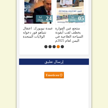
24
05
04
Jul
Jul
Jul
2026
2026
2026
نصراً
صنعاء تهدد السعودية
منتجع عين الفوارة
عمدة نيويورك: اعتقال
تولينا
وتحذيرات من تفاقم
يخطف لقب أيقونة
نتنياهو فور دخوله
راميل
الأزمة اليمنية1
السياحة العلاجية في
الولايات المتحدة
ني كل
اليمن لعام 2025م
ليلة
إرسال تعليق
Emoticon