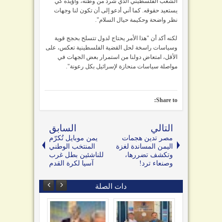
الشعب الفلسطيني الذي شرد من وطنه، وأؤيده كي
يستعيد حقوقه. كما أني أدعو إلى أن تكون لنا وجهات
نظر واضحة وحكيمة حيال السلام".
لكنه أكد أن "هذا الأمر يحتاج لدول تتسلح بحجج قوية
وسياسات راسخة لحل القضية الفلسطينية تعكس، على
الأقل، امتعاض دولنا من استمرار بعض الجهات في
مواصلة سياسات منحازة لإسرائيل بكل رعونة".
Share to:
التالي
السابق
مصر تدين هجمات
يمن موبايل تُكرّم
اليمن المساندة لغزة
المنتخب الوطني
وتكشف تضررها،
للناشئين بطل غرب
وصنعاء ترد!
آسيا لكرة القدم
دات الصلة