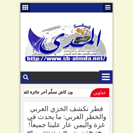
عناوين
ون كاش تسلّم آخر جائزة للفائزين بمسابقة و
09:01 AM
السامعي يهاجم سلطة صنعاء في ذكرى "الصرخة": تبّاً لمن رفعها!
قطر تكشف الخزي العربي
والخطر الغربي: ما يحدث في
غزة واليمن عار علينا جميعاً!
0
أخبار وتقارير
يناير 13, 2024