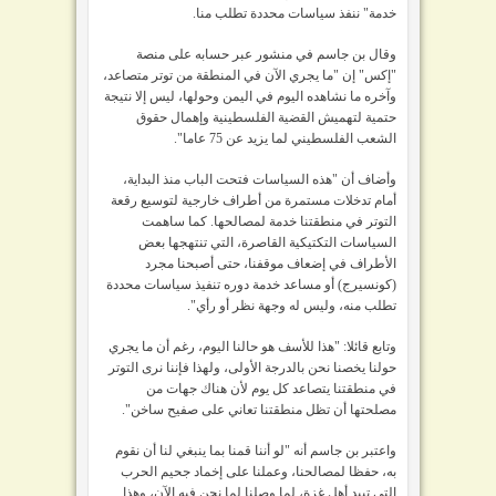
خدمة" ننفذ سياسات محددة تطلب منا.
وقال بن جاسم في منشور عبر حسابه على منصة
"إكس" إن "ما يجري الآن في المنطقة من توتر متصاعد،
وآخره ما نشاهده اليوم في اليمن وحولها، ليس إلا نتيجة
حتمية لتهميش القضية الفلسطينية وإهمال حقوق
الشعب الفلسطيني لما يزيد عن 75 عاما".
وأضاف أن "هذه السياسات فتحت الباب منذ البداية،
أمام تدخلات مستمرة من أطراف خارجية لتوسيع رقعة
التوتر في منطقتنا خدمة لمصالحها. كما ساهمت
السياسات التكتيكية القاصرة، التي تنتهجها بعض
الأطراف في إضعاف موقفنا، حتى أصبحنا مجرد
(كونسيرج) أو مساعد خدمة دوره تنفيذ سياسات محددة
تطلب منه، وليس له وجهة نظر أو رأي".
وتابع قائلا: "هذا للأسف هو حالنا اليوم، رغم أن ما يجري
حولنا يخصنا نحن بالدرجة الأولى، ولهذا فإننا نرى التوتر
في منطقتنا يتصاعد كل يوم لأن هناك جهات من
مصلحتها أن تظل منطقتنا تعاني على صفيح ساخن".
واعتبر بن جاسم أنه "لو أننا قمنا بما ينبغي لنا أن نقوم
به، حفظا لمصالحنا، وعملنا على إخماد جحيم الحرب
التي تبيد أهل غزة، لما وصلنا لما نحن فيه الآن، وهذا