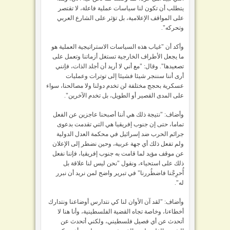
يتطلب أن تكون لنا سياسات عملية فاعلة، لا تقتصر
على المواقف الإعلامية، بل تؤثر على الشارع العربي
وتحركه".
وأكد أن "غياب هذه السياسات الاستراتيجية العملية هو
ما يجعل الأطراف الخارجية تستغل أزماتنا وتعمل على
تصعيدها". وقال: "مع أني لا أريد أن أجلد الذات، فإنني
أرى أننا سننجر شيئا فشيئا إلى توترات وعمليات
عسكرية بحجج مختلفة لن تخدم دولنا ولا مصالحنا، سواء
على المدى القصير أو الطويل، بل تخدم الآخرين".
وأضاف: "نتيجة ذلك هي أننا أصبحنا عاجزين عن الفعل
تماما، حتى إن جنوب إفريقيا هي التي تقدمت بدعوى
جرائم الحرب ضد إسرائيل في محكمة العدل الدولية
ولم تفعل ذلك أي جهة عربية، وحين نضطر إلى الإعلان
عن موقف مؤيد لما قامت به جنوب إفريقيا، فإننا نفعل
ذلك على استحياء، ونقول "نحن ليس لنا علاقة بل
أُحرِجْنا فاضطُررنا" في تبرير واضح لمن نريد أن نبرر
له".
وأضاف: "لقد آن الأوان لنا كي نتدارس أوضاعنا ونتدارك
أخطاءنا، وخاصة تجاه القضية الفلسطينية، وأنا هنا لا
أتحدث عن أي فصيل فلسطيني، ولكني أتحدث عن