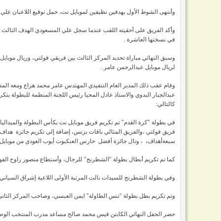
وأنتهى الشوط الأول بهدفين نظيفين لموبايل نت، حمل توقيع اللاعبان عل
وأكد الفريق على أحقيته اللقب عندما سجل علي المسعودي الهدف الثالث ل
في نسختها العاشرة .
وسبق النهائي مباراة تحديد المركز الثالث بين فريقي فولتي، وريال موبا
لريال موبايل عبدالرحمن عامر .
وقام عقب ذلك المدير العام التنفيذي المهندس عامر محمد هزاع ومعه المدير
عبدالجبار البدوي والاستاذ عادل المحيا رئيس اللجنة المنظمة للبطولة بت
كالتالي:
في بطولة "كرة القدم" تم تكريم فريق موبايل نت بكأس البطولة والميداليا
فريق فولتي ،والفريق المثالي باقات بزنس، إضافة إلى تكريم جائزة هدا
سبعةأهداف، ، ونال جائزة أفضل حارس العنكبوت أيوب العودي من موبايل
كما تم تكريم أبطال بطولة "الشطرنج" للرجال، وأستطاع منصور راوح الفوز 
وفي بطولة الشطرنج للسيدات نالت المرتبة الأولى اللاعبة إشراق السياني وج
وتم تكريم بطل بطولة "تنس الطاولة" ايمن العبسي، وصاحب المركز الثان
حضر الحفل النهائي الكابتن قيس محمد صالح مساعد مدرب المنتخب الوطني 