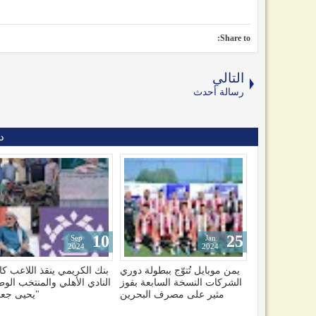
Share to:
التالي
رسالة أحدث
د
10
25
Sep
Jan
2024
2024
يمن موبايل تُتوّج ببطولة دوري
بنك الكريمي ينقذ اللاعب كا
الشركات النسخة السابعة بفوز
النادي الأهلي والمنتخب الو
مثير على مصرف البحرين
"يحيى جعر