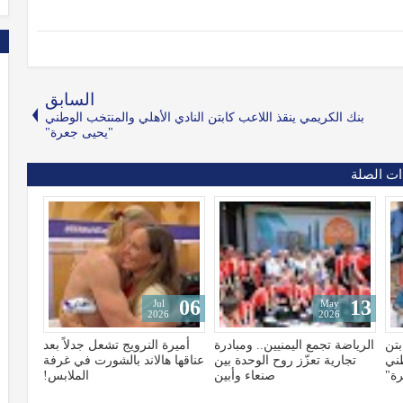
السابق
بنك الكريمي ينقذ اللاعب كابتن النادي الأهلي والمنتخب الوطني
"يحيى جعرة"
ات الصلة
06
13
Jul
May
2026
2026
بتن
الرياضة تجمع اليمنيين.. ومبادرة
أميرة النرويج تشعل جدلاً بعد
طني
تجارية تعزّز روح الوحدة بين
عناقها هالاند بالشورت في غرفة
ة"
صنعاء وأبين
الملابس!