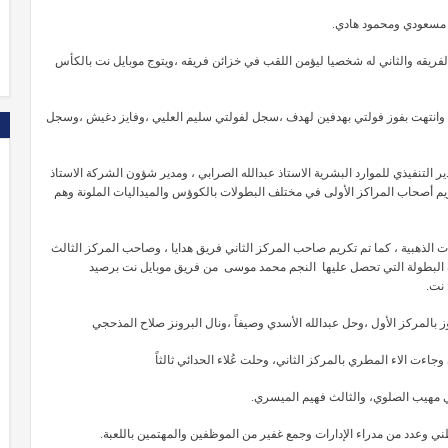
ي مسعودي ومحمود هادي.
فريقه والثاني له شخصيا ليؤمن اللقب في خزائن فريقه ،ويتوج موبايل نت بالكأس
يل وانتهت بفوز فولتي بهدفين لهدف ،سجل لفولتي سليم العليي ،وفايز دغيش ،وسجل
 التنفيذي للموارد البشرية الاستاذ عبدالله الصرابي ، ومدير شؤون الشركة الاستاذ
كريم أصحاب المراكز الأولى في مختلف البطولات بالكوؤس والميداليات الملونة وهم
ت الذهبية ، كما تم تكريم صاحب المركز الثاني فريق هدايا ، وصاحب المركز الثالث
ف البطولة التي تحصل عليها النجم محمد موسى من فريق موبايل نت برصيد
 نت.
بالمركز الأول ،وحل عبدالله الأسدي وصيفاً ،ونال البرونز صلاح المذحجي
اءت الاء المطري بالمركز الثاني، وحلت عُلاء الحدائي ثالثاً
ي مهيب الصلوي، والثالث فهيم الميسري.
وعدد من مدراء الإدارات وجمع غفير من الموظفين والمهتمين باللعبة.