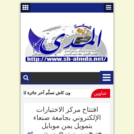
عناوين
ون كاش تسلّم آخر جائزة للفائزين بمسابقة
09:01 AM
السامعي يهاجم سلطة صنعاء في ذكرى "الصرخة": تبّاً لمن رفعها!
افتتاح مركز الاختبارات
الإلكتروني بجامعة صنعاء
بتمويل يمن موبايل
0
تقنية ومعلومات
نوفمبر 13,