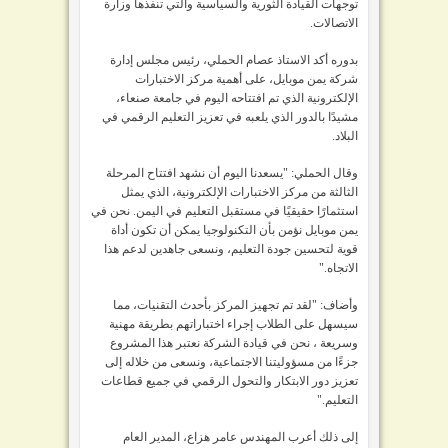
توجهات القيادة الثورية والسياسية والتي تنفذها وزارة
الاتصالات.
بدوره أكد الاستاذ عصام الحملي، رئيس مجلس إدارة
شركة يمن موبايل، على أهمية مركز الاختبارات
الإلكترونية الذي تم افتتاحه اليوم في جامعة صنعاء،
مشيدًا بالدور الذي يلعبه في تعزيز التعليم الرقمي في
البلاد.
وقال الحملي: "يسعدنا اليوم أن نشهد افتتاح المرحلة
الثالثة من مركز الاختبارات الإلكترونية، الذي يمثل
استثمارًا حقيقيًا في مستقبل التعليم في اليمن. نحن في
يمن موبايل نؤمن بأن التكنولوجيا يمكن أن تكون أداة
قوية لتحسين جودة التعليم، ونسعى جاهدين لدعم هذا
الاتجاه."
وأضاف: "لقد تم تجهيز المركز بأحدث التقنيات، مما
سيسهل على الطلاب إجراء اختباراتهم بطريقة مهنية
وسريعة ، نحن في قيادة الشركة نعتبر هذا المشروع
جزءًا من مسؤوليتنا الاجتماعية، ونسعى من خلاله إلى
تعزيز دور الابتكار والتحول الرقمي في جميع قطاعات
التعليم."
إلى ذلك أعرب المهندس عامر هزاع، المدير العام