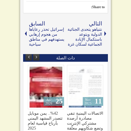
Share to:
التالي
السابق
نتنياهو يتحدى الجنائية
إسرائيل تحذر رعاياها
الدولية ويتوعد
من هجوم إرهابي
باستكمال الإبادة
يستهدفهم في مناطق
الجماعية لسكان غزة
سياحية
دات الصلة
25
11
10
Apr
Nov
Nov
2026
2025
2025
ة
توسّع شكاوى
الاتصالات اليمنية تنفي
%42.. يمن موبايل
م
مشتركي خدمة يمن
مصادرة أرصدة
تتصدر المشهد اليمني
4G التابعة لمؤسسة
مشتركي الإنترنت
بأرباح قياسية لعام
الإتصالات!
وتضع شكاويهم معلّقة
2025