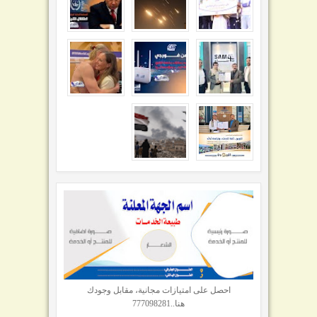
احصل على امتيازات مجانية، مقابل وجودك
هنا..777098281