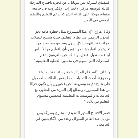
التنفيذي لشركة يمن موبايل، عن فخره بافتتاح المرحلة
الثالثة لتوسعة مركز الاختبارات الإلكترونية في جامعة
صنعاء، مؤكدًا على التزام الشركة بدعم التعليم والتطور
الرقمي في اليمن.
وقال هزاع: "إن هذا المشروع يمثل خطوة هامة نحو
التحول الرقمي في نظام التعليم، حيث سيتيح للطلاب
إجراء اختباراتهم بشكل سهل وسريع، مما يعزز من
تجربتهم التعليمية. نحن نؤمن بأن التعليم هو الأساس
لبناء مستقبل أفضل، ولذلك نحن ملتزمون بدعم
المبادرات التي تسهم في تحسين العملية التعليمية."
وأضاف: "لقد قام المركز بتوفير بيئة اختبار حديثة
ومجهزة بأحدث التقنيات، مما يضمن للطلاب الحصول
على نتائج دقيقة وسريعة. نحن فخورون بأن نكون جزءًا
من هذا المشروع، ونتطلع إلى المزيد من التعاون مع
الجامعات والمؤسسات التعليمية لتحسين مستوى
التعليم في بلادنا."
حضر الافتتاح المدير التنفيذي التجاري بشركة يمن
موبايل عبد القادر المتوكل وعدد من الأكاديميين في
الجامعة .