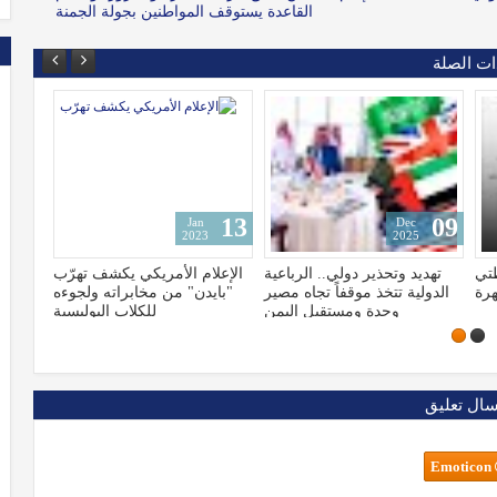
القاعدة يستوقف المواطنين بجولة الجمنة
ات الصلة
15
13
Jan
Jan
2023
2023
عية
الإعلام الأمريكي يكشف تهرّب
شاهد لحظة سقوط وتحطم
صير
"بايدن" من مخابراته ولجوءه
طائرة ومقتل جميع ركابها
من
للكلاب البوليسية
سال تعليق
Emoticon