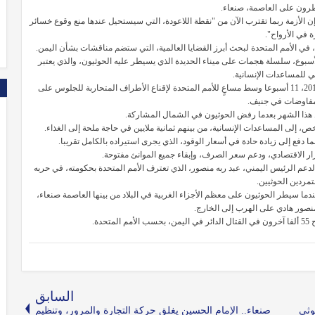
طرون على العاصمة، صنعاء.
ن الأزمة ربما تقترب الآن من "نقطة اللاعودة، التي سيستحيل عندها منع وقوع خسائر
ة في الأرواح".
ل، في الأمم المتحدة لبحث أبرز القضايا العالمية، التي ستضم مناقشات بشأن اليمن.
سبوع، سلسلة هجمات على ميناء الحديدة الذي يسيطر عليه الحوثيون، والذي يعتبر
ي للمساعدات الإنسانية.
وتوقف القتال للسيطرة على الحديدة، التي سيطر عليه الحوثيون عام 2014، 11 أسبوعا وسط مساعٍ للأمم المتحدة لإقناع الأطراف المتحاربة للجلوس على
مفاوضات في جنيف.
هذا الشهر بعدما رفض الحوثيون في الشمال المشاركة.
ر الاقتصادي، ودعم سعر الصرف، وإبقاء جميع الموانئ مفتوحة.
ة السعودية في الصراع اليمني عام 2015 في محاولة لدعم الرئيس اليمني، عبد ربه منصور، الذي تعترف الأمم المتحدة بحكومته، في حربه
مردين الحوثيين.
 اليمن لدمار كبير من جراء تصاعد الصراع فيه مطلع عام 2015، عندما سيطر الحوثيون على معظم الأجزاء الغربية في البلاد من بينها العاصمة صنعاء،
منصور هادي على الهرب إلى الخارج.
السابق
وثي
صنعاء.. الإمام الحسين يغلق حركة التجارة والمرور، وتنظيم