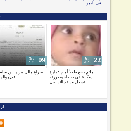
في اليمن
د
09
09
Dec
Nov
2025
2025
لاً أمام عمارة
صراع مالي مرير بين سلطتي
تهديد وتحذير دولي.. الربا
صنعاء وصورته
عدن والمهرة
الدولية تتخذ موقفاً تجاه م
مواقع التواصل
وحدة ومستقبل الي
إر