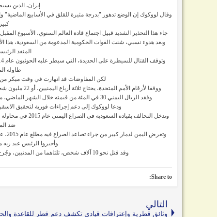
إيران، الذين يسي
وقال لووكوك إن الوضع تدهور "بدرجة مثيرة للقلق في الأسابيع الماضية" وإ
كبير
جاء هذا التحذير الشديد قبيل اجتماع قادة العالم السنوي، الأسبوع المقب
وبعد هدوء نسبي، شنت القوات الحكومية المدعومة من السعودية، هذا الأ
المنفذ الرئيس
طاولة ال
لكن المفاوضات قد انهارت في وقت مبكر من 
ووفقا لأرقام الأمم المتحدة، يحتاج ثلاثة أرباع اليمنيين، أو 22 مليون شخص، إلى المساعدات الإنسانية، من بينهم ثمانية ملايين في حاجة ملحة إلى الغذاء.
وفقد الريال اليمني 30 في المئة من قيمته خلال الشهر الماضي، مما دفع إلى زيادة حادة في أسعار الوقود، الذي يجرى استيراده بالكامل تقريبا.
ودعا لووكوك إلى دعم إجراءات فورية لتحقيق الاسقرا
وتدخل التحالف بقياد
ضد المت
وتعرض
وأجبروا الرئيس عبد ربه 
وقد قتل نحو 10 آلاف شخص، ثلثاهما من المدنيين، وجُرح 55 ألفا آخرون في القتال الدائر في اليمن، بحسب الأمم المتحدة.
Share to:
التالي
وثائق قطرية وإعترافات قيادي تكشف دعم قطر للقاعدة والح