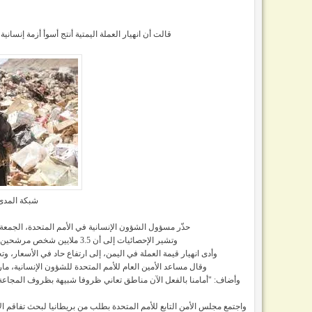
قالت أن انهيار العملة اليمتية أنتج أسوأ أزمة إنسا
شبكة المدى/
حذّر مسؤول الشؤون الإنسانية في الأمم المتحدة، الجمعة
وتشير الإحصائيات إلى أن 3.5 ملايين شخص مرشحين قريبا للحاق بثمانية ملايين آخرين يواجهون بالفعل خطر المجاعة.
وأدى انهيار قيمة العملة في اليمن، إلى ارتفاع حاد في الأسعار، وتج
وقال مساعد الأمين العام للأمم المتحدة للشؤون الإنسانية، ما
وأضاف: "أمامنا بالفعل الآن مناطق تعاني ظروفا شبيهة بظروف المجاعة، م
واجتمع مجلس الأمن التابع للأمم المتحدة بطلب من بريطانيا لبحث تفاقم ال