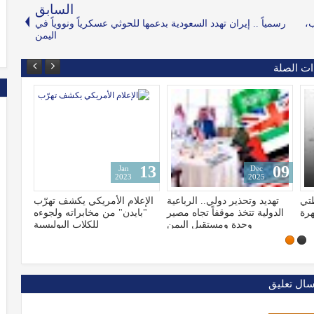
السابق
ب،
رسمياً .. إيران تهدد السعودية بدعمها للحوثي عسكرياً ونووياً في
اليمن
ات الصلة
13
09
Jan
Dec
2023
2025
تي
تهديد وتحذير دولي.. الرباعية
الإعلام الأمريكي يكشف تهرّب
هرة
الدولية تتخذ موقفاً تجاه مصير
"بايدن" من مخابراته ولجوءه
وحدة ومستقبل اليمن
للكلاب البوليسية
سال تعليق