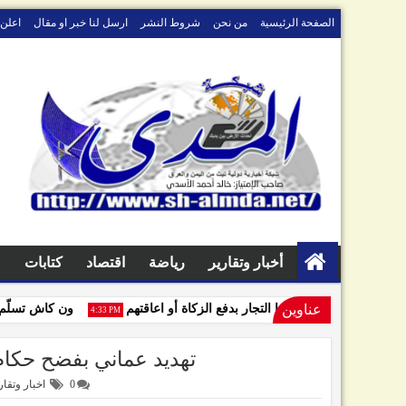
الصفحة الرئيسية
من نحن
شروط النشر
ارسل لنا خبر او مقال
اعلن 
أخبار وتقارير
رياضة
اقتصاد
كتابات
م
عناوين
ترط الانتصار لقضايا التجار بدفع الزكاة أو اعاقتهم
ون كاش تسلّم آخر 
4:33 PM
تهديد عماني بفضح حكام ا
0
اخبار وتقار