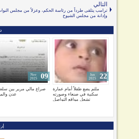
التالي
ترامب يتلقى طرداً من رئاسة الحكم، وعزلاً من مجلس النوا
وإدانة من مجلس الشيوخ
د
09
22
Nov
Jun
2025
2025
 سقوط وتحطم
ملثم يضع طفلاً أمام عمارة
صراع مالي مرير بين سلط
تل جميع ركابها
سكنية في صنعاء وصورته
عدن والم
تشعل مواقع التواصل
إر