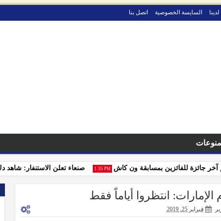
لدينا
السايسة الخصوصية
اتصل بنا
نوعات
جائزة للفائزين بمسابقة ون كاش
صنعاء تعلن الاستنفار: شاهد دك م
1:35 PM
لإمارات: انتظروا أياماً فقط
ير
فبراير 25, 2019