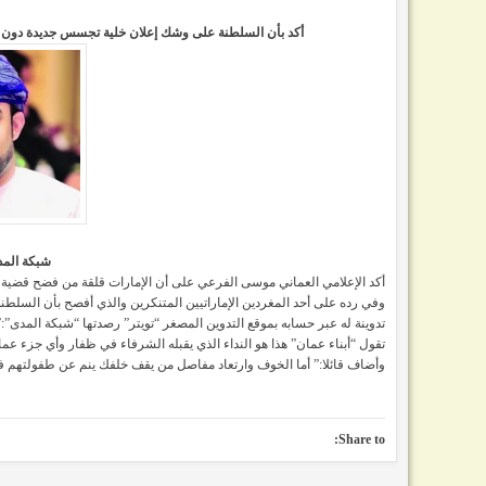
أكد بأن السلطنة على وشك إعلان خلية تجسس جديدة دون أن 
شبكة المد
أكد الإعلامي العماني موسى الفرعي على أن الإمارات قلقة من فضح قضية 
وفي رده على أحد المغردين الإماراتيين المتنكرين والذي أفصح بأن السل
تدوينة له عبر حسابه بموقع التدوين المصغر “تويتر” رصدتها “شبكة المدى”:
تقول “أبناء عمان” هذا هو النداء الذي يقبله الشرفاء في ظفار وأي جزء عما
وأضاف قائلا:” أما الخوف وارتعاد مفاصل من يقف خلفك ينم عن طفولتهم فا
Share to: