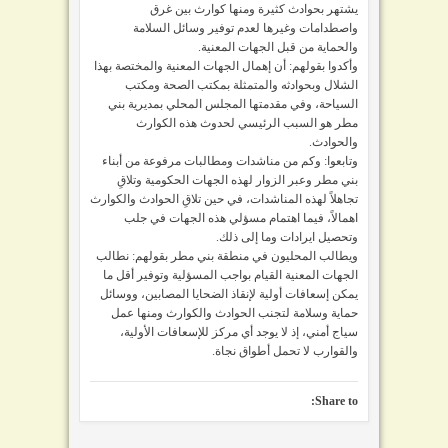
يشتهر بحوادث كثيرة ومنها كوارث بين غرق
واصطدامات وغيرها لعدم توفير وسائل السلامة
والحماية من قبل الجهات المعنية.
وأكدوا بقولهم: أن إهمال الجهات المعنية والمختصة بهذا
الشلال وبحوادثه والمتمثلة بمكتب الصحة ومكتب
السياحة، وفي مقدمتها المجلس المحلي بمديرية بني
مطر هو السبب الرئيسي لحدوث هذه الكوارث
والحوادث.
وتابعوا: وكم من مناشدات ومطالبات مرفوعة من أبناء
بني مطر وعبر الزوار لهذه الجهات الحكومية وتلاقِ
تجاهلاً لهذه المناشدات، في حين تلاقِ الحوادث والكوارث
اهمالاً، فيما اهتمام مسؤلي هذه الجهات في جلب
وتحصيل ايرادات وما إلى ذلك.
ويطالب المحليون في منطقة بني مطر بقولهم: نطالب
الجهات المعنية القيام بواجب المسؤلية وتوفير أقل ما
يمكن إسعافات أولية لإنقاذ الضحايا المصابين، ووسائل
حماية وسلامة لتجنب الحوادث والكوارث ومنها عمل
سياج أمني، إذ لا يوجد أي مركز للإسعافات الأولية،
والقوارب لا تحمل أطواق نجاة.
Share to: