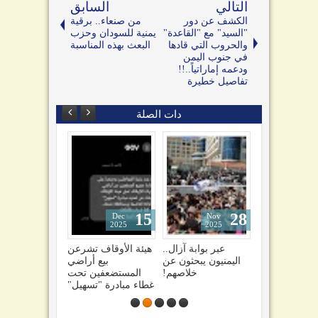
التالي
السابق
الكشف عن دور
من صنعاء.. برقية
"السيد" مع "القاعدة"
يمنية للسودان وحزب
والحروب التي قادها
البعث بهذه المناسبة
في جنوب اليمن
ودعمه إماراتياً..!!
تفاصيل خطيرة
دات الصلة
15
28
27
Dec
Nov
May
2025
2025
2026
للوزي
عدن.. النيابة تتهم
عبر بوابة آزال..
هيئة الأوقاف تشرعن
قارية
ضحايا الاغتصاب
اليمنيون يبحثون عن
بيع أراضي
ها من
بممارسة "اللواط"
خلاصهم!
المستضعفين تحت
ابتزاز
غطاء مبادرة "تسهيل"
نوات