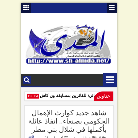
عناوين
ون كاش تسلّم آخر جائزة للفائزين بمسابقة ون كاش
صنعاء تعلن الا
1:35 PM
السامعي يهاجم سلطة صنعاء في ذكرى "الصرخة": تبّاً لمن رفعها!
00
1:39 PM
شاهد جديد كوارث الإهمال
الحكومي بصنعاء.. انقاذ عائلة
بأكملها في شلال بني مطر
0
قضايا ومجتمع
أغسطس 21,