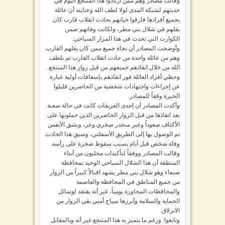
وقالت مصادر وهم ممن أرتادوا هذا المنتجع اليوم في
حديثهم لشبكة المدى لولا لطف الله وعنايته أن عائلة
بجميع أفرادها فارقوا حياتهم بحادث انقلاب قارب كان
يقلهم في شلال بني مطر، ولكانت وفاتهم ضمن
الكوارث التي تحدث في هذا المزار السياحي.
وأوضحت المصادر أن نجاة جميع ممن كان يقلهم القارب
وهم من عائلة واحدة من حادث انقلاب القارب تم بلطف
الله من خلال انقاذهم جميعهم من قبل زوار هذا المنتجع.
وحظي أفراد العائلة فور انقاذهم بإسعافات أولية عبارة
عن إجراءات واجتهادات شخصية من الحاضرين قليلوا
الخبرة وفقاً للمصادر.
وأكدت المصادر أن إحدى الغريقات كانت في حالة صعبة
بعد انقاذها من قبل الزوار الحاضرين الذين حملونها على
الأكتاف صعوداً وعبر منحدر صخري وعر، وبشق الأنفس
تم الوصول بها إلى الطريق الأسفلتي، وسبق هذا الحادث
وفاة شخص قبل أيام بسبب سقوط صخرة على رأسه.
وقالت المصادر ووفقاً لتأكيدات محليون من أبناء
المنطقة أن هذا الشلال السياحي الوحيد بمحافظة
صنعاء وهو شلال بني مطر يشهد اقبالاً كبيراً من الزوار
من جميع المناطق في المحافظة والعاصمة
والمحافظات المجاورة يومياً، غير أنه يفتقد لوسائل
الحماية والسلامة وأبرزها سياج أمني يقي الزوار من
الانزلاق.
وتابعوا: ورغم ما يتميز به هذا المنتجع غير أنه وبالمقابل