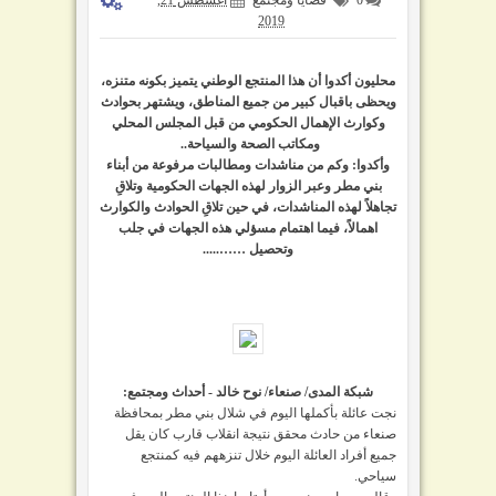
2019
محليون أكدوا أن هذا المنتجع الوطني يتميز بكونه متنزه،
ويحظى باقبال كبير من جميع المناطق، ويشتهر بحوادث
وكوارث الإهمال الحكومي من قبل المجلس المحلي
ومكاتب الصحة والسياحة..
وأكدوا: وكم من مناشدات ومطالبات مرفوعة من أبناء
بني مطر وعبر الزوار لهذه الجهات الحكومية وتلاقِ
تجاهلاً لهذه المناشدات، في حين تلاقِ الحوادث والكوارث
اهمالاً، فيما اهتمام مسؤلي هذه الجهات في جلب
وتحصيل …….....
شبكة المدى/ صنعاء/ نوح خالد - أحداث ومجتمع:
نجت عائلة بأكملها اليوم في شلال بني مطر بمحافظة
صنعاء من حادث محقق نتيجة انقلاب قارب كان يقل
جميع أفراد العائلة اليوم خلال تنزههم فيه كمنتجع
سياحي.