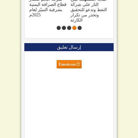
ية
اليمنيين.. ومبادرة
النار على شركة
قطاع الصرافة اليمنية
سم
تجارية تعزّز روح
النفط وتدعو للتحقيق
بشرفية التميّز لعام
ون
الوحدة بين صنعاء
وتحذر من تكرار
2025م
وأبين
الكارثة
إرسال تعليق
Emoticon