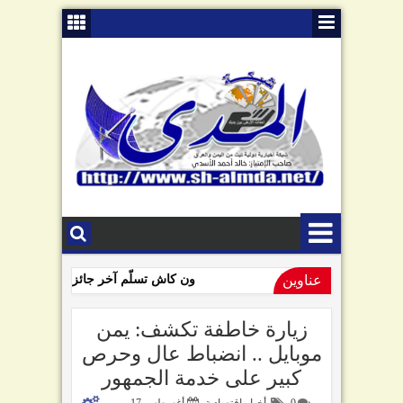
عناوين
ون كاش تسلّم آخر جائزة للفائزين بمسا
09:01 AM
السامعي يهاجم سلطة صنعاء في ذكرى "الصرخة": تبّاً لمن رفعها!
زيارة خاطفة تكشف: يمن
موبايل .. انضباط عال وحرص
كبير على خدمة الجمهور
0
أخبار اقتصادية
أغسطس 17,