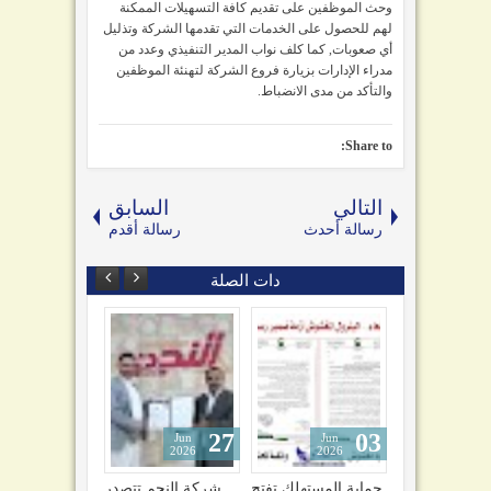
وحث الموظفين على تقديم كافة التسهيلات الممكنة
لهم للحصول على الخدمات التي تقدمها الشركة وتذليل
أي صعوبات, كما كلف نواب المدير التنفيذي وعدد من
مدراء الإدارات بزيارة فروع الشركة لتهنئة الموظفين
والتأكد من مدى الانضباط.
Share to:
التالي
السابق
رسالة أحدث
رسالة أقدم
دات الصلة
27
03
13
Jun
Jun
May
2026
2026
2026
وذ
الرياضة تجمع
حماية المستهلك تفتح
شركة النجم تتصدر