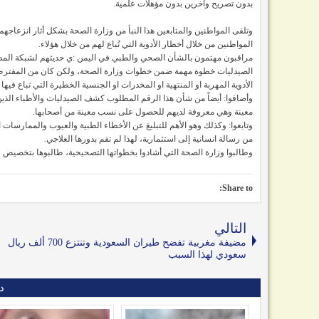
بدون تصريح وآخرين بدون مؤهلات علمية.
وتلقى المواطنين والمتابعين هذا النبأ من وزارة الصحة بشكل أثار انزعاجهم
المواطنين من خلال أخطار الأدوية التي تُباع لهم من خلال هؤلاء.
مراقبون مهتمون بالشأن الصحي والطبي في اليمن :ي حديثهم لشبكة المد
الصيدليات خطوة مهمة ضمن خطوات وزارة الصحة، ولكن كان من المفترض أن 
الأدوية المهربة او المنتهية او المخدرات او الجنسية الخطيرة التي تباع فيها
وأضافوا: أيضاً من شأن هذا الرقم المطلوب كشف الصيدليات والأطباء الذين
معينة وهي معروفة لديهم للحصول على نسب معينة من أصحابها.
وتابعوا: وكذلك وهو الأهم للتبليغ عن الأخطاء الطبية والعيوب والمما
من رسالة انسانية إلى استثمارية، لهذا لم تقم بدورها العلاجي.
وطالبوا وزارة الصحة التي أشادوا بخطواتها التصحيحية، طالبوها بتخصيص
Share to:
التالي
مضيفة مغربية تفضح طيران السعودية وتنتزع 700 ألف ريال
سعودي لهذا السبب
د