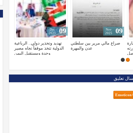
15
13
09
Jan
Dec
3
2023
2025
تي
تهديد وتحذير دولي.. الرباعية
الإعلام الأمريكي يكشف تهرّب
شا
رة
الدولية تتخذ موقفاً تجاه مصير
"بايدن" من مخابراته ولجوءه
ط
وحدة ومستقبل اليمن
للكلاب البوليسية
سال تعليق
Emoticon