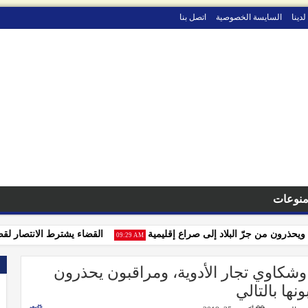
لدينا
السايسة الخصوصية
اتصل بنا
نوعات
رون من جرّ البلاد إلى صراع إقليمية
القضاء يشترط الانتصار لقضايا ال
09:29 AM
وشكاوي تجار الأدوية، ومراقبون يحذرون
نها بالتالي