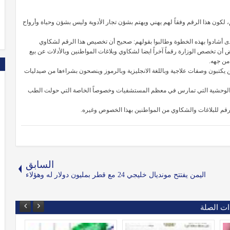
، لكون هذا الرقم وفقاً لهم يهني ويهتم بشؤن تجار الأدوية وليس بشؤن وحياة وأرواح
ى أشادوا بهذه الخطوة وطالبوا بقولهم: صحيح أن تخصيص هذا الرقم لشكاوي
تخصص الوزارة رقماً آخراً ايضا لشكاوي وبلاغات المواطنين وبالأدلات عن بيع
 من جهه.
 يكتبون وصفات علاجية وباللغة الانجليزية وبالرموز وينصحون بشراءها من صيدليات
رسات الوحشية التي تمارس في معظم المستشفيات وخصوصاً الخاصة التي حولت الطب
 رقم للبلاغات والشكاوي من المواطنين بهذا الخصوص وغيره.
السابق
اليمن يفتتح مونديال خليجي 24 مع قطر بمليون دولار له وهؤلاء
ات الصلة