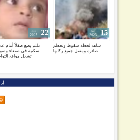
09
22
Nov
Jun
2025
2025
ملثم يضع طفلاً أمام عمارة
صراع مالي مرير بين سلط
سكنية في صنعاء وصورته
عدن والمه
تشعل مواقع التواصل
إر