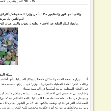
0
اخبار وتقارير
,
الأسر
وتلقى المواطنين والمتابعين هذا النبأ من وزارة الصحة بشكل أثار ا
المواطنين، بل يعرضه
وتابعوا: كذلك للتبليغ عن الأخطاء الطبية والعيوب والممارس
شبكة المدى
أعلنت وزارة الصحة العامة والسكان لأصحاب وملاك الصيدليات أنها أطلقت الرقم المجاني “195” لتل
وقالت الإدارة العامة للعمليات المركزية بالوزارة في بيان إنها خصصت هذا 
قبل اللجان الميدانية التابعة لمكتبها في العاصمة صنعاء.
وأشارت إلى أنه سيتم تلقي الاتصالات على مدار الساعة ومباشرة التحرك والت
وتتواصل في أمانة العاصمة حملة ضبط الصيدليات المخالفة التي تنفذها وزا
الصيدليات التي تم إغلاقها وضبط مالكيها حتى 22 من الشهر الحالي 240 صيدلية ومخزن أدوية.
وتنوعت مخالفاتها ما بين بيع أدوية حكومية مخصصة للبيع المجاني وما بين 