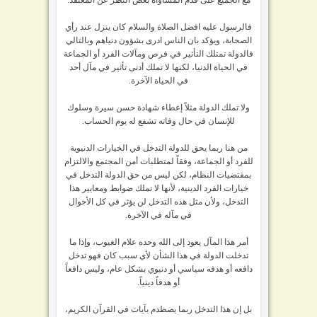
فالرسول عليه افضل الصلاة والسلام كان ينزل عند رأي
الصحابة، ويؤكد بان الناس ادرى بشؤون دنياهم وبالتالي
فالدولة تمتلك التأثير في فرص ومآلات الفرد أو الجماعة
في الحياة الدنيا، لكنها لا تملك أدنى تأثير في مآل أحد
في الحياة الآخرة.
ولا تملك الدولة مثلاً إعطاء شهادة حسن سيرة وسلوك
للإنسان في حال وفاته تشفع له يوم الحساب.
من هنا ربما يحق للدولة التدخل في الخيارات الدنيوية
للفرد أو الجماعة، وفقاً لمتطلبات أمن المجتمع والالتزام
بمقتضيات النظام، لكن ليس من حق الدولة التدخل في
خيارات الفرد الدينية، لأنها لا تملك ضوابط ومعايير هذا
التدخل، ولأن مثل هذه التدخل لن يؤثر في كل الأحوال
في مآله في الآخرة.
أمر هذا المآل يعود إلى الله وحده علام الغيوب، وإذا ما
تدخلت الدولة في هذا الشأن لأي سبب كان فهو تدخل
دافعه أو هدفه سياسي أو دنيوي بشكل عام، وليس دافعاً
أو هدفاً دينياً.
بل إن هذا التدخل ربما يصطدم بآيات في القرآن الكريم،