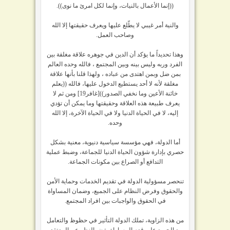
((إنما الأعمال بالنيات، وإنما لكل امرئ ما نوى)).
والنية أمر غيبي لا يطّلع عليها ويعرف حقيقتها إلا الله
وصاحب العمل.
وهذا تحديداً ما يؤكد أن الدين في جوهره علاقة مغلقة بين
الفرد وربه وليس بينه وبين المجتمع ، فالله وحده العالم
بمن ضل وبمن اهتدى من عباده ، ولهذا قلنا بأنها علاقة
مغلقة لأنه لا أحد يستطيع الدخول عليها، فالله ((يعلم
خائنة الأعين وما نخفي الصدور))[غافر19] ومن ثم لا
يعرف طبيعة هذه العلاقة وحقيقتها وما يمكن أن تؤدي
إليه، لا في الحياة الدنيا ولا في الحياة الآخرة، إلا الله
وحده.
أما الدولة، فهي مؤسسة سياسية دنيوية، معنية بشكل
حصري بإدارة شؤون الحياة الدنيا للجماعة، وضبط عملية
التدافع أو الصراع بين مكونات الجماعة.
تنحصر مسؤولية الدولة في تقديم الخدمات وحماية الأمن
والحقوق وفرض النظام على الجميع، وضمان المساواة
في الحقوق والواجبات بين افراد المجتمع.
من هذه الزاوية، تملك الدولة التأثير في حظوظ والتعامل
مع الجميع على قدم المساواة بغض النظر عن المعتقد.