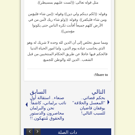
مثل قوله تعالى: ((لست عليهم بمسيطر)).
وقوله: ((لكم دينكم ولي دين)) وقوله: ((من شاء فليؤمن
ومن شاء فليكفر)). وقوله: ((ولو شاء ربك لآمن من في
الأرض كلهم جميعاً أفأنت تكره الناس حتى يكونوا
مؤمنين)).
ومما سبق نخلص إلى أن الدين لله وحده لا شريك له وهو
الذي يحاسب عباده يوم الدين، واما امور الحياة الدنيا
فالحكم فيها عاجلا عن طريق الحكام المنتخبين من قبل
الشعب.. الدين لله والوطن للجميع.
Share to:
التالي
السابق
بحكم قضائي..
صنعاء.. استقالة أول
"المعسل والحلاقة"
نائب برلماني، كاشفاً:
يوقفان قاضيان
نحن والبرلمان
للسبب التالي!
محاصرون والدستور
والحقوق مُنتهكون.!!
دات الصلة