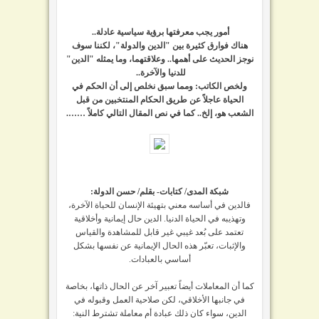
أمور يجب معرفتها برؤية سياسية عادلة..
هناك فوارق كثيرة بين "الدين والدولة"، لكننا سوف
نوجز الحديث على أهمها.. وعلاقتهما، وما يمثله "الدين"
للدنيا والآخرة..
ولخص الكاتب: ومما سبق نخلص إلى أن الحكم في
الحياة عاجلاً عن طريق الحكام المنتخبين من قبل
الشعب هو، إلخ.. كما في نص المقال التالي كاملاً …….
شبكة المدى/ كتابات- بقلم/ حسن الدولة:
فالدين في أساسه معني بتهيئة الإنسان للحياة الآخرة،
وتهذيبه في الحياة الدنيا. الدين حال إيمانية وأخلاقية
تعتمد على بُعد غيبي غير قابل للمشاهدة والقياس
والإثبات، تعبّر هذه الحال الإيمانية عن نفسها بشكل
أساسي بالعبادات.
كما أن المعاملات أيضاً تعبير آخر عن الحال ذاتها، بخاصة
في جانبها الأخلاقي، لكن صلاحية العمل وقبوله في
الدين، سواء كان ذلك عبادة أم معاملة تشترط النية: