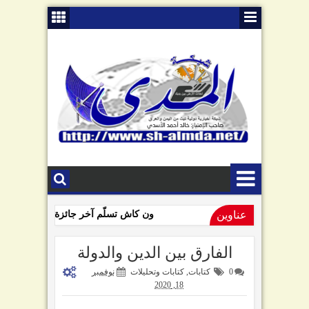
عناوين
ون كاش تسلّم آخر جائزة للفائزين بمساب
09:01 AM
السامعي يهاجم سلطة صنعاء في ذكرى "الصرخة": تبّاً لمن رفعها!
الفارق بين الدين والدولة
0
كتابات
,
كتابات وتحليلات
نوفمبر
18, 2020