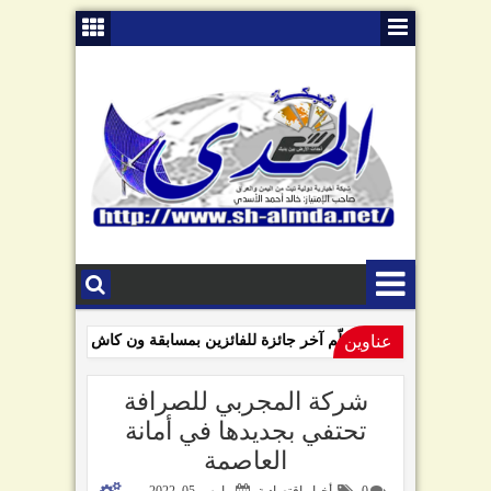
عناوين
ون كاش تسلّم آخر جائزة للفائزين بمسابقة ون كاش
صنعاء ت
1:35 PM
السامعي يهاجم سلطة صنعاء في ذكرى "الصرخة": تبّاً لمن رفعها!
 PM
شركة المجربي للصرافة
تحتفي بجديدها في أمانة
العاصمة
0
أخبار اقتصادية
مارس 05, 2022