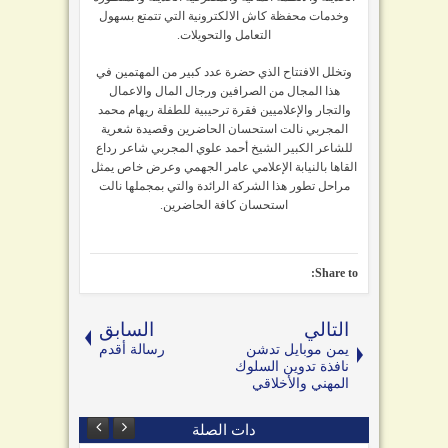
وخدمات محفظة كاش الالكترونية التي تتمتع بسهول
التعامل والتحويلات.
وتخلل الافتتاح الذي حضرة عدد كبير من المهتمين في
هذا المجال من الصرافين ورجال المال والاعمال
والتجار والإعلاميين فقرة ترحيبية للطفلة ريهام محمد
المجربي نالت استحسان الحاضرين وقصيدة شعرية
للشاعر الكبير الشيخ أحمد علوي المجربي شاعر رداع
القاها بالنيابة الإعلامي عامر الجهمي وعرض خاص يمثل
مراحل تطور هذا الشركة الرائدة والتي بمجملها نالت
استحسان كافة الحاضرين.
Share to:
التالي
السابق
يمن موبايل تدشن
رسالة أقدم
نافذة تدوين السلوك
المهني والأخلاقي
دات الصلة