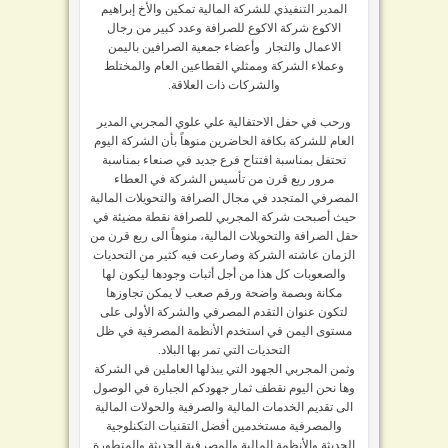
المدير التنفيذي للشركة المالية تمكين والأخ إبراهيم
الاكوع شركة الاكوع للصرافة وعدد كبير من رجال
الاعمال والتجار وأعضاء جمعية الصرافين باليمن
وعملاء الشركة وممثلي القطاعين العام والمختلط
والشركات ذات العلاقة.
ورحب في حفل الاحتفالية علي علوي المجربي المدير
العام للشركة بكافة الحاضرين منوهاً بأن الشركة اليوم
تحتفل بمناسبة افتتاح فرع جديد في صنعاء بمناسبة
مرور ربع قرن من تأسيس الشركة في العطاء
المصرفي المتجدد في مجال الصرافة والتحويلات المالية
حيث أصبحت شركة المجربي للصرافة نقطة مضيئة في
حقل الصرافة والتحويلات المالية، منوهاً الى ربع قرن من
الزمان عاشته الشركة وصارعت فيه كثير من التحديات
والصعوبات كل هذا من أجل أثبات وجودها ليكون لها
مكانة وبصمة واضحة ورقم صعب لا يمكن تجاوزها
لتكون عنوان التقدم المصرفي والشركة الأولى على
مستوى اليمن في استخدم الأنظمة المصرفية في ظل
التحديات التي تمر بها البلاد.
وثمن المجربي الجهود التي يبذلها العاملين في الشركة
وها نحن اليوم نقطف ثمار جهودكم الجبارة في الوصول
الى تقديم الخدمات المالية والصرفية والحولات المالية
والمصرفية مستخدمين أفضل التقنيات التكنلوجية
الحديثة والأنظمة المالية والمصرفية الحديثة والمتطورة