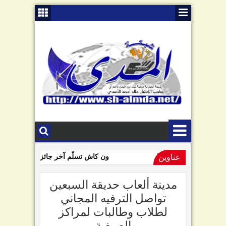
عناوين
ون كاش تسلّم آخر جائزة للفائزين بمسا
09:01 AM
السامعي يهاجم سلطة صنعاء في ذكرى "الصرخة": تبّاً لمن رفعها!
مدينة ألعاب حديقة السبعين
تواصل الترفيه المجاني
لطلاب وطالبات لمراكز
الصيفية