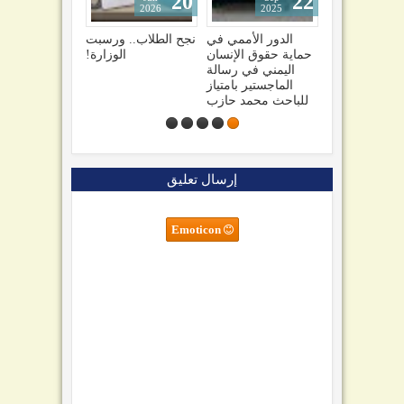
20
22
27
2026
2025
2024
الكتاب
حصول جامعة العلوم
الدور الأممي في
نجح الطلاب.. ورسبت
 تعلن
الحديثة على شهادة
حماية حقوق الإنسان
الوزارة!
العمل
الآيزو في جودة
اليمني في رسالة
من اليوم
التعليم ISO
الماجستير بامتياز
21001:2018
للباحث محمد حازب
إرسال تعليق
Emoticon