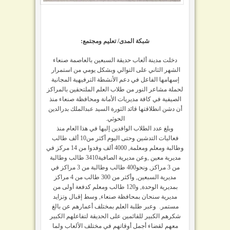
شبكة المدى/ تعليم ومجتمع:
دخلت
مدينة ألعاب حديقة السبعين بالعاصمة صنعاء
الشهر الثاني على التوالي وبشكل يومي من استمرار
إسهامها الفاعل في دعم الأنشطة الترفيهية المجانية
لحملة مشاعر النور من طلاب العلم الملتحقين بالمراكز
الصيفية في كافة مديريات الأمانة ومحافظة صنعاء منذ
أن دشن انطلاقتها قائد الثورة السيد عبدالملك بدرالدين
الحوثي.
وبلغ عدد الطلاب الوافدين إليها في هذا العام منذ
فعاليات التدشين وحتى اليوم أكثر من10 ألف طالب
وطالبة ومعلم ومعلمة, 4000 ألف وفدوا من 14 مركز في
مديرية معين ,وعن مديرية الصافية3410 طالب وطالبة
من 3 مراكز, ونحو400 طالب وطالبة من 3 مراكز في
مديرية السبعين, وأكثر من 300 طالب من 4 مراكز
بمديرية الوحدة, و120 طالب ومعلم كدفعة أولى من
مديرية سنحان بمحافظة صنعاء, وسط إقبال وتزايد
مستمر. وعبر طلبة العلم بمختلف أعمارهم عن بالغ
شكرهم الكبير للقائمين على الحديقة لتفاعلهم الكبير
معهم لقضاء أجمل أوقاتهم في مختلف الألعاب ولما