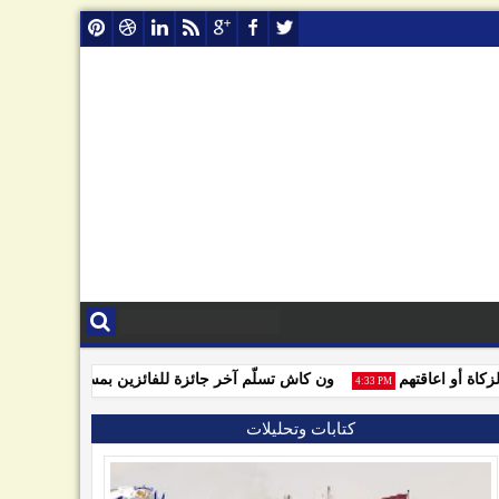
 أو اعاقتهم
ون كاش تسلّم آخر جائزة للفائزين بمسابقة ون كاش
35 PM
4:33 PM
كتابات وتحليلات