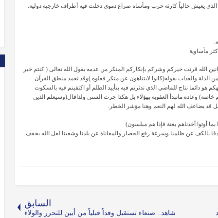
 الذي يعيش حالياً كارثة حرب ومأساة صراع دموي دخلت فيه أطراف خارجية دولية.
:
ثر مأساوية
انين الله قرنت خيركم وشركم بإنكاركم المنكر من عدمه يقول الله تعالى ‏( كنتم خير
 الذلة والعذاب بقوله(كانوا لايتناهون عن منكر فعلوه )وقد تعمد منطق القرآن
م هو دائما نتاج للماضي الذي تدثرتم فيه بتأييد الظلم أو اكتفيتم فيه بالسكوت
م خاصة) وعادة ماتبدأ العقوبة بهؤلاء بل هكذا جرت السنن ولذاقال(وسيعلم الذين
ابل قد يضاعف الله لهم النعم وهنا مؤشر الخطر.
بما أوتوا أخذناهم بغتة فإذا هم مبلسون)
دقا بالكف عن ظلمنا وسرعة رفع الحصار والمعاناة عن بلدنا وشعبنا لعل الله يخفف
السابق
شاهد.. صنعاء تستقبل وفداً قبلياً من أبين للتحرر والولاء