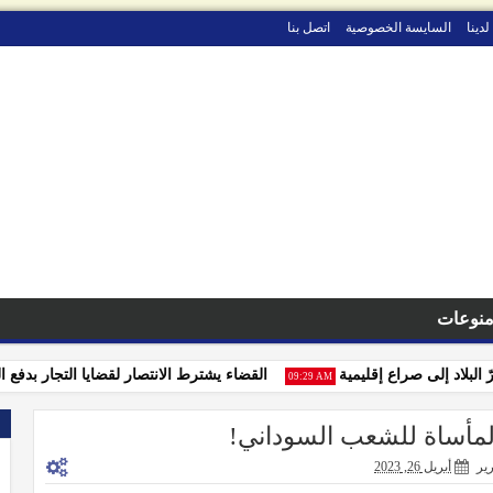
لدينا
السايسة الخصوصية
اتصل بنا
نوعات
اد إلى صراع إقليمية
القضاء يشترط الانتصار لقضايا التجار بدفع الزكاة
09:29 AM
مأساة للشعب السوداني!
رير
أبريل 26, 2023