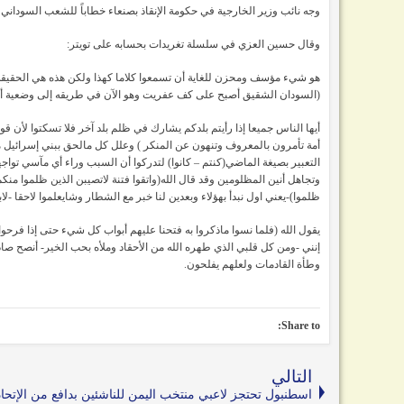
وجه نائب وزير الخارجية في حكومة الإنقاذ بصنعاء خطاباً للشعب السوداني
وقال حسين العزي في سلسلة تغريدات بحسابه على تويتر:
هو شيء مؤسف ومحزن للغاية أن تسمعوا كلاما كهذا ولكن هذه هي الحقيقة
(السودان الشقيق أصبح على كف عفريت وهو الآن في طريقه إلى وضعية أك
أيها الناس جميعا إذا رأيتم بلدكم يشارك في ظلم بلد آخر فلا تسكتوا لأن قو
أمة تأمرون بالمعروف وتنهون عن المنكر ) وعلل كل مالحق ببني إسرائيل من
التعبير بصيغة الماضي(كنتم – كانوا) لتدركوا أن السبب وراء أي مآسي تواجهك
وتجاهل أنين المظلومين وقد قال الله(واتقوا فتنة لاتصيبن الذين ظلموا منك
ظلموا)-يعني اول نبدأ بهؤلاء وبعدين لنا خبر مع الشطار وشايعلموا لاحقا -ل
يقول الله (فلما نسوا ماذكروا به فتحنا عليهم أبواب كل شيء حتى إذا فرحوا 
إنني -ومن كل قلبي الذي طهره الله من الأحقاد وملأه بحب الخير- أنصح صا
وطأة القادمات ولعلهم يفلحون.
Share to:
التالي
اسطنبول تحتجز لاعبي منتخب اليمن للناشئين بدافع من الإتحاد