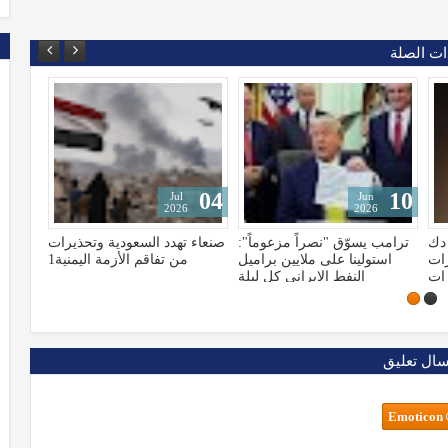
ات الصلة
05
04
Jul
Jul
2026
2026
ً":
صنعاء تهدد السعودية وتحذيرات
منتجع عين الفوارة يخطف لقب
ميل
من تفاقم الأزمة اليمنية1
أيقونة السياحة العلاجية في
يلة
اليمن لعام 2025م
سال تعليق
Emoticon