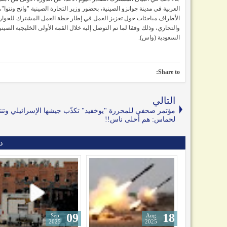
العربية في مدينة جوانزو الصينية، بحضور وزير التجارة الصينية "وانج ونت
الأطراف مباحثات حول تعزيز العمل في إطار خطة العمل المشترك للحوار ا
السعودية (واس).
Share to:
التالي
مؤتمر صحفي للمحررة "يوخفيد" تكذّب جيشها الإسرائيلي وتن
لحماس: هم أحلى ناس!!
د
06
10
09
an
Oct
Sep
26
2025
2025