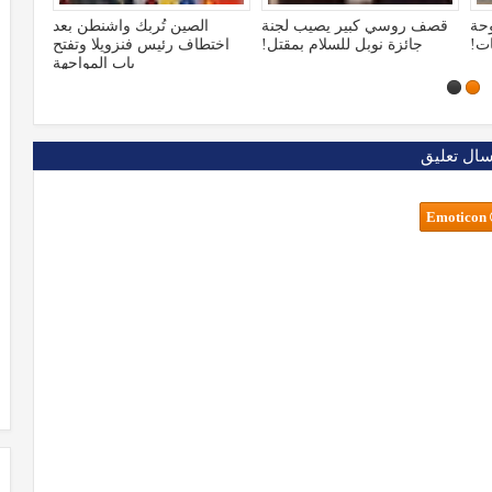
صين تُربك واشنطن بعد
مصالح مصر تخفي تقاربها مع
تقرير عبري يكش
ف رئيس فنزويلا وتفتح
"إخوان سوريا"، وتصاعُد التوتر
مشفرة بين صنعاء 
باب المواجهة
دولياً
سال تعليق
Emoticon