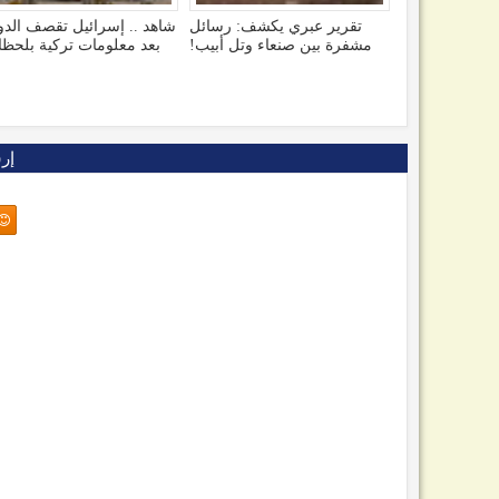
شاهد .. إسرائيل تقصف الدوحة
قصف روسي كبير يصيب لجنة
ال
بعد معلومات تركية بلحظات!
جائزة نوبل للسلام بمقتل!
اختطا
إر