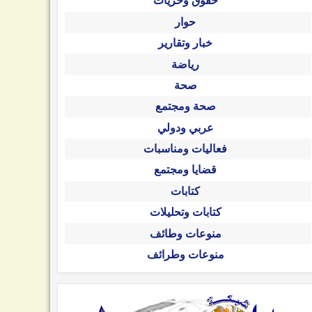
حقوق وحريات
ف: رسائل
شاهد .. إسرائيل تقصف الدوحة
قصف روسي كبير يصيب لجنة
حوار
وتل أبيب!
بعد معلومات تركية بلحظات!
جائزة نوبل للسلام بمقتل!
خبار وتقارير
رياضة
صحة
صحة ومجتمع
عربي ودولي
فعاليات ومناسبات
قضايا ومجتمع
كتابات
كتابات وتحليلات
منوعات وطائف
منوعات وطرائف