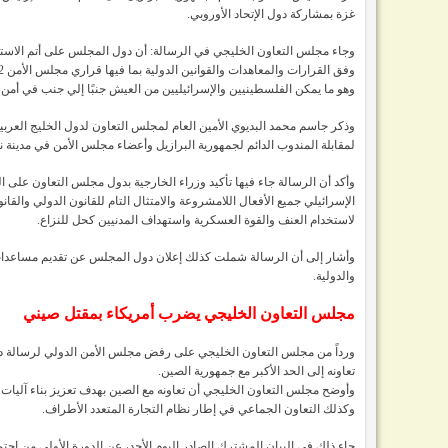
غزة بمشاركة دول الإتحاد الأوروبي.
وجاء مجلس التعاون الخليجي في الرسالة: أن دول المجلس على أتم الاستعداد
وهو ما يمكن الفلسطينيين والإسرائيليين من العيش جنبًا إلي جنب في أمن 
وذكر جاسم محمد البديوي الأمين العام لمجلس التعاون لدول الخليج العرب
لمقابلة المندوب الدائم لجمهورية البرازيل وأعضاء مجلس الأمن في مدينة ن
وأكد أن الرسالة جاء فيها تأكيد وزراء الخارجية بدول مجلس التعاون عل
الإسرائيلي جميع الأفعال اللامشروعة والامتثال التام للقانون الدولي وال
لاستخدام العنف والقوة العسكرية واستهداف المدنيين كحل للنزاع.
والدولية.
مجلس التعاون الخليجي يضرب أمريكاء بمقتل صيني
ورداً من مجلس التعاون الخليجي على رفض مجلس الأمن الدولي لرسالة دو
تعاونه إلى الحد الأكبر مع جمهورية الصين.
وأوضح مجلس التعاون الخليجي أن تعاونه مع الصين بهدف تعزيز بناء آليات 
وكذلك التعاون الجماعي في إطار نظام التجارة المتعدد الأطراف.
جاء ذلك في البيان المشترك الصادر اليوم الأحد، عن الدورة الأولى من اجت