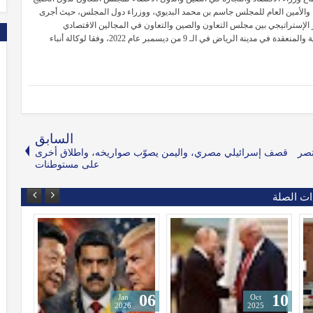
وا"، والأمين العام للمجلس جاسم بن محمد البديوي، ووزراء دول المجلس، حيث أجرى
لإستراتيجي بين مجلس التعاون والصين والتعاون في المجالين الاقتصادي
والتجاري، وذلك وفقا لما تم التوصل إليه خلال القمة الأولى الخليجية الصينية والمنعقدة في مدينة الرياض في الـ 9 من ديسمبر عام 2022، وفقا لوكالة أنباء
السابق
تصر
قصف إسرائيلي مصري، واليمن يصوّب صواريخه، واطلاق أخرى
على مستوطنات
ات الصلة
18
28
Aug
Dec
J
2025
2024
20