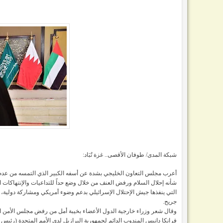
شبكة المدى/ طوفان الأقصى.. غزة تُبَاد:
أعرب مجلس التعاون الخليجي بشدة عن أسفه الكبير الذي التمسه من عدم
شأنه إحلال السلام ورفض العنف من خلال وضع حداً للتداعيات والإنتهاكات 
جريح.
وقال شعر
وزراء خارجية الدول الأعضاء بخيبة أمل من رفض مجلس الأمن الد
فرانكا دانيس المندوب الدائم لجمهورية البرازيل لدى الأمم المتحدة (رئيس