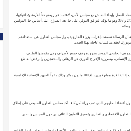
 للعمل وإبقاء النقاش مع مجلس الأمن، لاعتماد قرار يضع حداً للأزمة وتداعياتها،
وفق القرارات والمعاهدات والقوانين الدولية بما فيها قراري مجلس الأمن 242 و 338 وهو ما يؤكد التوافق الدولي على حل هذا الصراع، على أساس حل الدولتين
وسلام.
ية أن الرسالة تضمنت إعراب وزراء الخارجية بدول مجلس التعاون عن استعدادهم
يويورك لعقد مناقشات عاجلة بهذا الصدد.
ى الموقف الخليجي الموحد بضرورة وقف جميع الأطراف وفي مقدمتها الطرف
قانون الإنساني، وضرورة الإفراج الفوري عن الرهائن والمحتجزين والرفض القاطع
وأشار إلى أن الرسالة شملت كذلك إعلان دول المجلس عن تقديم مساعدات إغاثية لغزة بمبلغ فوري يبلغ 100 مليون دولار وذلك دعماً للجهود الإنسانية الإقليمية
ل أعضاء الخليجي الذي تقف وراء أمريكاء..
أكد مجلس التعاون الخليجي على إطلاق
التعاون الاقتصادي والتجاري وتعميق التعاون الثنائي بين دول المجلس والصين،
ماع وزراء الاقتصاد والتجارة في الصين والدول الأعضاء لمجلس التعاون لدول الخليج