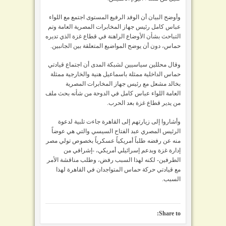
وأوضح البيان أن الوفد الرفيع المستوى اجتمع مع اللواء
عباس كامل رئيس جهاز المخابرات المصرية العامة وتم
التباحث بشأن الأوضاع الراهنة في قطاع غزة الذي تديره
حماس، دون أن يوضح المواضيع المتعلقة بين الجانبين.
وقال محللين سياسيين لشبكة المدى أن اجتماع قيادتي
حماس الداخلية ممثلة باسماعيل هنية والخارجية ممثلة
بخالد مشعل مع
رئيس جهاز المخابرات المصرية
العامة اللواء عباس كامل في الدوحة من شأنه بحث ملف
من يدير قطاع غزة بعد الحرب.
وأشاروا إلى زيارتهم إلى القاهرة جاءت تلبية لدعوة
الرئيس المصري عبد الفتاح السيسي والتي هي عوضاً
منه عن رفضه طلباً أمريكياً عسكرياً بخصوص تولي مصر
إدارة غزة وبدعم إسرائيلي أمريكي، -إشرافي من
الطرفين- لكنه لهذا السبب رفض، وطلب مناقشة الأمر
مع قيادتي حركة حماس المتواجدان في القاهرة لهذا
السبب.
Share to: