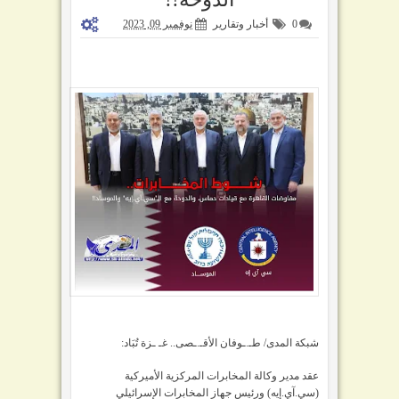
0
أخبار وتقارير
نوفمبر 09, 2023
شبكة المدى/ طـ.ـوفان الأقـ.ـصى.. غـ ـزة تُبَاد:
عقد مدير وكالة المخابرات المركزية الأميركية
(سي.آي.إيه) ورئيس جهاز المخابرات الإسرائيلي