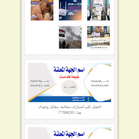
احصل على امتيازات مجانية، مقابل وجودك
هنا..777098281