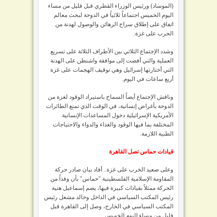
(الموساد) ورئيس الوزراء القطري قبل قليل من مساء
اليوم الخميس اجتماعاً ثلاثياً في الدوحة لبحث معالم
اتفاق على إطلاق سراح الرهائن والوصول لهدنة من
الحرب على غزة.
وشدد الإجتماع الثلاثي بين الأطراف الثلاثة على تسريع
العملية والتي أفضت إلى موافقة واشنطن على الهدنة
التي أختارتها إسرائيل وهي توقيف الهجمات على غزة
أربع ساعات في اليوم.
وناقش الإجتماع أيضاً السماح باستيراد الوقود لغزة من
الدوحة بأغراض إنسانية، في الوقت الذي تمنع الطائرات
الأمريكية الإسرائيلية دخول المساعدات الإنسانية
المختلفة بما فيها الوقود والغذاء والدواء والاحتياجات
الطبية اللازمة.
قيادات حماس تصل القاهرة
وعلى صعيد الخرب على غزة.. أفاد بيان صادر حركة
المقاومة الإسلامية الفلسطينية "حماس" بأن وفداً من
الحركة ممثلاً بقيادات كبيرة فيها، يضم إسماعيل هنية
رئيس المكتب السياسي في الداخل وخالد مشعل رئيس
المكتب السياسي في الخارج، وصل إلى القاهرة قبل
قليل من مساء اليوم الخميس.