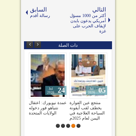
التالي
السابق
أكثر من 1000 مسؤل
رسالة أقدم
أمريكي يدعون بايدن
لإيقاف الحرب على
غزة
دات الصلة
24
05
04
Jul
Jul
Jul
2026
2026
2026
ً
صنعاء تهدد السعودية
منتجع عين الفوارة
عمدة نيويورك: اعتقال
ا
وتحذيرات من تفاقم
يخطف لقب أيقونة
نتنياهو فور دخوله
ل
الأزمة اليمنية1
السياحة العلاجية في
الولايات المتحدة
ل
اليمن لعام 2025م
ة