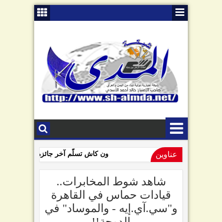
عناوين
ون كاش تسلّم آخر جائزة للفائزين بمساب
09:01 AM
السامعي يهاجم سلطة صنعاء في ذكرى "الصرخة": تبّاً لمن رفعها!
شاهد شوط المخابرات..
قيادات حماس في القاهرة
و"سي.آي.إيه - والموساد" في
الدوحة!!