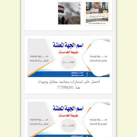
احصل على امتيازات مجانية، مقابل وجودك
هنا..777098281