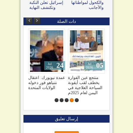
والكحول لمواطناتها
إسرائيل تعلن النكبة
والأجانب
وتكتشف النهاية
دات الصلة
24
05
04
Jul
Jul
Jul
2026
2026
2026
صراً
صنعاء تهدد السعودية
منتجع عين الفوارة
عمدة نيويورك: اعتقال
ولينا
وتحذيرات من تفاقم
يخطف لقب أيقونة
نتنياهو فور دخوله
اميل
الأزمة اليمنية1
السياحة العلاجية في
الولايات المتحدة
ني كل
اليمن لعام 2025م
ليلة
إرسال تعليق