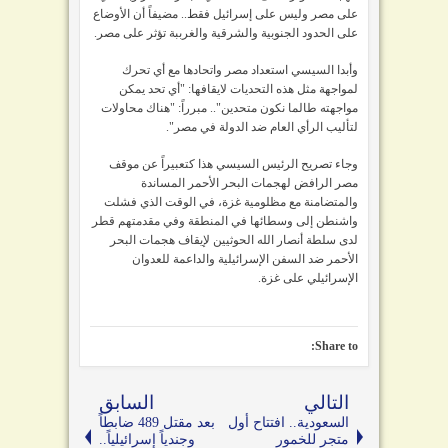
على مصر وليس على إسرائيل فقط.. مضيفاً أن الأوضاع
على الحدود الجنوبية والشرقية والغرببة تؤثر على مصر.
وأبدا السيسي استعداد مصر واتحادها مع أي تحرك
لمواجهة مثل هذه التحديات لايقافها: "
أي تحد يمكن
مواجهته طالما نكون متحدين".. مبرراً: "هناك محاولات
لتأليب الرأي العام ضد الدولة في مصر".
وجاء تصريح الرئيس السيسي هذا كتعبيراً عن موقف
مصر الرافض لهجمات البحر الأحمر المساندة
والمتضامنة مع مظلومية غزة، في الوقت الذي فشلت
واشنطن إلى وسطائها في المنطقة وفي مقدمتهم قطر
لدى سلطة أنصار الله الحوثيين لإيقاف هجمات البحر
الأحمر ضد السفن الإسرائيلية والداعمة للعدوان
الإسرائيلي على غزة.
Share to:
التالي
السابق
السعودية.. افتتاح أول
بعد مقتل 489 ضابطاً
متجر للخمور
وجندياً إسرائيلياً..