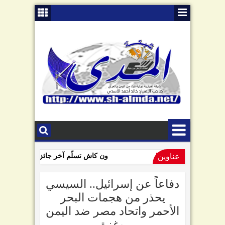
عناوين
ون كاش تسلّم آخر جائزة للفائزين بمسا
09:01 AM
السامعي يهاجم سلطة صنعاء في ذكرى "الصرخة": تبّاً لمن رفعها!
دفاعاً عن إسرائيل.. السيسي
يحذر من هجمات البحر
الأحمر واتحاد مصر ضد اليمن
وغزة