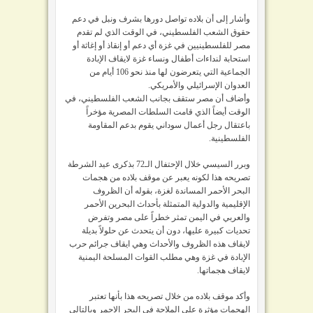
وأشار إلى أن بلاده تواصل دورها بشرف ونبل في دعم
حقوق الشعب الفلسطيني، في الوقت الذي لم تقدم
مصر للفلسطينيين في غزة أي دعم أو إنقاذ أو إغاثة أو
استحابة لنداءات أطفال ونساء غزة لايقاف الإبادة
الجماعية التي يتعرضون لها منذ نحو 106 أيام من
العدوان الإسرائيلي والأمريكي.
وأضاف أن مصر ستقف بجانب الشعب الفلسطيني، في
الوقت أيضاً
الذي قامت السلطات المصرية مؤخراً
باعتقال رجل أعمال سوداني يقوم بدعم المقاومة
الفلسطينية.
وبرر السيسي خلال الإحتفال الـ72 بذكرى عيد الشرطة
تصريحه هذا لكونه يعبر عن موقف بلاده من هجمات
البحر الأحمر المساندة لغزة، بقوله أن الظروف
الإقليمية والدولية المتمثلة بأحداث البحرين الأحمر
والعربي في اليمن تمثر خطراً على مصر وتفرض
تحديات كبيرة عليها، دون أن يتحدث عن حلولاً بديلة
لايقاف هذه الظروف والأحداث وهي ايقاف جرائم حرب
الإبادة في غزة وهي مطلب القوات المسلحة اليمنية
لايقاف هجماتها.
وأكد موقف بلاده من خلال تصريحه هذا بأنها تعتبر
الهجمات مؤثرة على الملاحة في البحر الاحمر وبالتالي