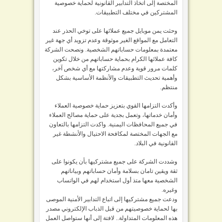
المختصة إلى اتخاذ التدابير القانونية لحماية خصوصية
المشتركين في مختلف التطبيقات.
وحثت يمن موبايل جميع عملائها على توخي الحذر عند
التعامل مع المواقع الغير موثوقة وعدم تزويد أي جهة غير
معتمدة بمعلومات حساباتهم الشخصية. ونصحت الشركة
كافة عملائها الكرام بحماية حساباتهم من خلال تكوين
كلمات مرور قوية وعدم مشاركتها مع أي شخص آخر،
وأهمية تحديث التطبيقات والأنظمة الأساسية بشكل
منتظم.
وأكدت التزامها القوي بتعزيز حماية خصوصية العملاء
وأمان خدماتها، وتعمل بجدية على حماية مصالح العملاء
في جميع المحافظات اليمنية. واكدت التزامها بالتعاون
مع الجهات المختصة لمكافحة الاحتيال والأنشطة غير
القانونية في البلاد.
وشددت الشركة على جميع مشتركيها بأن يكونوا على
ثقة ويقين تامان بسلامة وأمان حساباتهم وبياناتهم
الشخصية معها متذ أول استخدام لهم في الواتساب
وغيره.
ودعت جميع مشتركيها إلى اتباع التدابير الأمنية الموصى
بها لحماية خصوصيتهم من قبل الذباب الإلكتروني مصدر
هذه المعلومات المتداولة.. لافتة إلى أنها ستواصل العمل