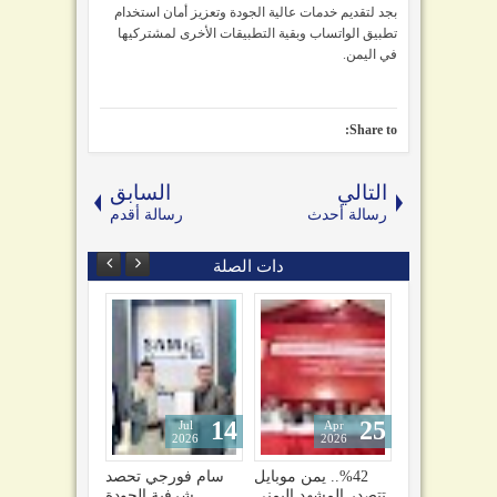
بجد لتقديم خدمات عالية الجودة وتعزيز أمان استخدام
تطبيق الواتساب وبقية التطبيقات الأخرى لمشتركيها
في اليمن.
Share to:
التالي
السابق
رسالة أحدث
رسالة أقدم
دات الصلة
14
25
11
Jul
Apr
Nov
2026
2026
2025
 شكاوى
الاتصالات اليمنية تنفي
%42.. يمن موبايل
سام فورجي تحصد
مة يمن
مصادرة أرصدة
تتصدر المشهد اليمني
شرفية الجودة