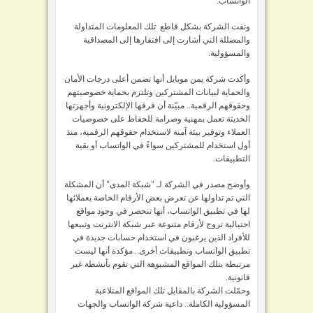
الواتساب.
ونفت الشركة بشكل قاطع تلك المعلومات المتداولة
والمضللة التي أشارت إلى افتقارها إلى المصداقية
والمسؤولية.
وأكدت شركة يمن موبايل أنها تضمن أعلى درجات الأمان
والحماية لبيانات المشتركين وتلتزم بحماية خصوصيتهم
وحقوقهم الرقمية.. مبيّنة أن فرقها الإلكترونية وأجهزتها
الخديثة تعمل بمهنية وصرامة للحفاظ على خصوصيات
العملاء وتوفير بيئة آمنة لاستخدام حقوقهم الرقمية، منذ
أول استخدام للمشتركين سواءً في الواتساب أو بقية
التطبيقات.
وأوضح مصدر في الشركة لـ "شبكة المدى" أن المشكلة
التي تم تداولها عن تعرض بعض الأرقام الخاصة بعملائها
لها في تطبيق الواتساب، أنها تنحصر في وجود مواقع
احتيالية تروج لأرقام متنوعة عبر شبكة الانترنت وتبيعها
للأفراد الذين يرغبون في استخدام حسابات جديدة في
تطبيق الواتساب وتطبيقات أخرى.. مؤكدة أنها ليست
مرتبطة بتلك المواقع المشبوهة التي تقوم بأنشطة غير
قانونية.
وحمّلت الشركة بالمقابل تلك المواقع المتلاعبة
المسؤولية الكاملة.. داعية شركة الواتساب والجهات