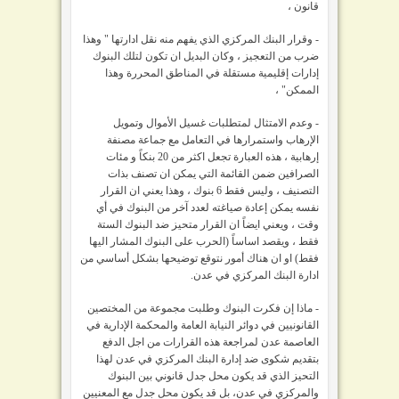
قانون ،
- وقرار البنك المركزي الذي يفهم منه نقل ادارتها " وهذا
ضرب من التعجيز ، وكان البديل ان تكون لتلك البنوك
إدارات إقليمية مستقلة في المناطق المحررة وهذا
الممكن" ،
- وعدم الامتثال لمتطلبات غسيل الأموال وتمويل
الإرهاب واستمرارها في التعامل مع جماعة مصنفة
إرهابية ، هذه العبارة تجعل اكثر من 20 بنكاً و مئات
الصرافين ضمن القائمة التي يمكن ان تصنف بذات
التصنيف ، وليس فقط 6 بنوك ، وهذا يعني ان القرار
نفسه يمكن إعادة صياغته لعدد آخر من البنوك في أي
وقت ، ويعني ايضاً ان القرار متحيز ضد البنوك الستة
فقط ، ويقصد اساساً (الحرب على البنوك المشار اليها
فقط) او ان هناك أمور نتوقع توضيحها بشكل أساسي من
ادارة البنك المركزي في عدن.
-
ماذا إن فكرت البنوك وطلبت مجموعة من المختصين
القانونيين في دوائر النيابة العامة والمحكمة الإدارية في
العاصمة عدن لمراجعة هذه القرارات من اجل الدفع
بتقديم شكوى ضد إدارة البنك المركزي في عدن لهذا
التحيز الذي قد يكون محل جدل قانوني بين البنوك
والمركزي في عدن، بل قد يكون محل جدل مع المعنيين