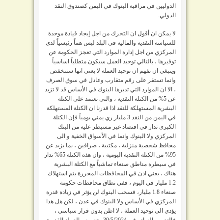
الدوليين في مراقبة البنوك في اليمن كصندوق النقد
الدولي.
لا يمكن ان أقول ان التحرك من اجل إيجاد قيادة موحدة
للسياسة النقدية والمالية في البلد ليس هماً رئيسياً لدى
المركزي من اجل إدارة الموارد التي تعجز الحكومة عن
توفيرها ، بالتالي توحيد العمل سيكون متطلباً اساسياً
وينبغي ان نفهم ان توحيد العملة لا يعني انها ستنخفض
وانما تستقر على رقم متقارب وعادل في سوق الصرف
، الا ان الموارد التي تديرها البنوك في الأساس قد لا تزيد
عن 5% من الكتلة النقدية ، والتي تعتمد على الكتلة
البشرية المستهلكة للنقد اذا قدرنا ان الكتلة المستهلكة
في اليمن من النقد 3 مليار ري يمني يومياً فإن الكتلة
الكبرى تدار في اقتصاد غير مسيطر عليه من البنك
المركزي ولا البنوك وانما في الأسواق الخفية و الى
محافظ شخصية منزلية ، مكتبية ، صرافين ، بما يزيد عن
95% من الكتلة النقدية اليومية ، وان هذه الكتلة 65% تدار
في سيطرة مناطق صنعاء تماشياً مع الكتلة البشرية
هناك ، يعني اذن في المحافظات المحررة يتم استهلاك
1.2 مليار في اليوم ، ففي نطاق محافظات حكومة
صنعاء 1.8 مليار، فسحب البنوك لن يؤثر في زيادة قدرة
المركزي في الأساس ولا البنوك في عدن ، لكن هل هذا
يؤدي الى توحيد العملة ، لا اظن بدون قرار سياسي ،
فالتعميم الصادر في 30/5/2024 بخصوص العملة القديمة