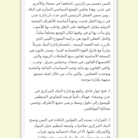
اليمن مقسم بين إدارتين، إحداهما في صنعاء والأخرى
في عدن، وهذا يعكس الوضع السياسي المتأزم في البلاد
، ومن ضمن الفشل الرئيسي الذي حدث ان إدارة عدن
في ذروة النقل قدمت وعوداً أساسية للأطراف المعنية
الدولية مقابل الموافقة على النقل واخلت بها للأسف،
ولو بدأت بها او في وقتها لكان الوضع مختلفاً تماماً ،
والحل الفعلي اليوم هي دراسة النموذج الليبي الذي
تكررت فيه القصة اليمنية ، بانقسام إدارة البنك شرقاً
وغرباً مع فارق القوة الاقتصادية لليبيا ، وصدر قانون هي
النسخة الأساسية لقانون منع التعاملات الربوية والتي
(اقتبسها) القانون في صنعاء ،وعملتين شرق ، وغرب ،
والغي القانون مع بداية توحيد السياسات المالية والنقدية
وتوحدت العملتين ، والتي بدأت من خلال لجنة تنسيق
منتهية بإدارة موحدة.
2. فتح حوار فاعل وكفؤ مع إدارة البنك المركزي في
عدن وصنعاء. فهناك دائماً فرصة للتفاوض المنطقي
للوصول إلى حلول وسط ترضي جميع الأطراف وتحمي
مصالح المواطنين.
3. القرارات تستند إلى القوانين النافذة في اليمن وتمنح
البنك المركزي صلاحيات واسعة لتنظيم عمل البنوك
والإشراف عليها، الا ان هناك احتمالية وجود ثغرات
قانونية وارد جداً يمكن للبنوك المتضررة استغلالها