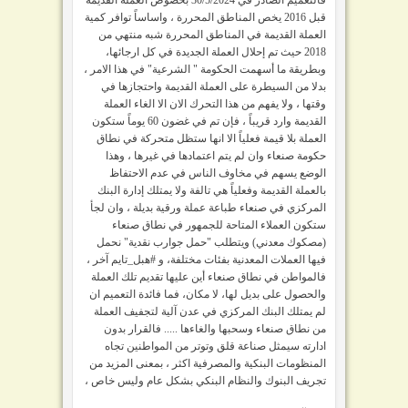
قبل 2016 يخص المناطق المحررة ، واساساً توافر كمية
العملة القديمة في المناطق المحررة شبه منتهي من
2018 حيث تم إحلال العملة الجديدة في كل ارجائها،
وبطريقة ما أسهمت الحكومة " الشرعية" في هذا الامر ،
بدلا من السيطرة على العملة القديمة واحتجازها في
وقتها ، ولا يفهم من هذا التحرك الان الا الغاء العملة
القديمة وارد قريباً ، فإن تم في غضون 60 يوماً ستكون
العملة بلا قيمة فعلياً الا انها ستظل متحركة في نطاق
حكومة صنعاء وان لم يتم اعتمادها في غيرها ، وهذا
الوضع يسهم في مخاوف الناس في عدم الاحتفاظ
بالعملة القديمة وفعلياً هي تالفة ولا يمتلك إدارة البنك
المركزي في صنعاء طباعة عملة ورقية بديلة ، وان لجأ
ستكون العملاء المتاحة للجمهور في نطاق صنعاء
(مصكوك معدني) ويتطلب "حمل جوارب نقدية" نحمل
فيها العملات المعدنية بفئات مختلفة، و #هبل_تايم آخر ،
فالمواطن في نطاق صنعاء أين عليها تقديم تلك العملة
والحصول على بديل لها، لا مكان، فما فائدة التعميم ان
لم يمتلك البنك المركزي في عدن آلية لتجفيف العملة
من نطاق صنعاء وسحبها والغاءها ..... فالقرار بدون
ادارته سيمثل صناعة قلق وتوتر من المواطنين تجاه
المنظومات البنكية والمصرفية اكثر ، بمعنى المزيد من
تجريف البنوك والنظام البنكي بشكل عام وليس خاص ،