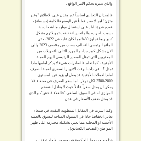
والذي تديره بحكم الامر الواقع ،
فالميزان التجاري اساساً غير متزن على الاطلاق "وغير
متزن" امر لا يعبر فعلياً عن الوضع فالكلمة (بسيطة) ،
فعدم قدرة البلد على استقبال موارد مالية خارجية
بسبب الحرب، والمانحين انخفضت تمويلاتهم بشكل
كبير ربما تجاوز 80% مما كان عليه في 2022، حتى
المانح الرئيسي التحالف سحب من منتصف 2023 والى
الان بشكل كبير جدا، و المورد الثاني التحويلات من
المغتربين التي تمثل المصدر الرئيسي اليوم للعملة
الأجنبية ، كما نعلم فالصادرات شيء لا يذكر امامها ماذا
تمثل ؟ ، في ذات الوقت الانهيار السعري لعملة الصرف
امام العملات الأجنبية قد يصل او يزيد عن المستوى
2000-2500 لكل دولار ، اما سعر الصرف في صنعاء فلا
يمكن ان يمثل سعراً عادلاً حيث لا يعادل التضخم
الموازي له في السوق السلعي "فالغلاء فاحش"، و الذي
قد يمثل ضعف الأسعار في عدن ...
وكما اشرت في المقابل المنظومة النقدية في صنعاء
تعاني انخفاضا حادا في السيولة المتاحة للسوق بالعملة
الأجنبية او المحلية مما يعني تشكيلة محترمة على ظهر
المواطن (التضخم الكسادي) ،
هذا جميعه يجعل الحكومة في مسعي لإيجاد تدفقات