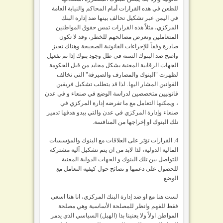
للطعن في هذه القرارات أمام المحاكم والنيابة العامة
في اليمن عبر تشكيل تحالف بينها ضد إدارة البنك
المركزي، مثلاً هذه القرارات تمس حقوق المواطنين
المتعاملين وتعرض مصالحهم للخطر، وقد لا تكون
صادرة وفقاً للإجراءات القانونية الصحيحة وهناك تحيز
واضح ضد البنوك الستة في ظل وجود بنوك إذا تم تفعيل
الجهات الرقابية المعنية بشكل محايد من قبل الحكومة
لظهرت "البنوك والمصارف والصيرفة" التي تخالف
القوانين المشار اليها. لذا قد يتطلب تشكيل فريقين
قانونيين متخصصين لدراسة الوضع في صنعاء و في عدن
، ويمكنها التعامل مع ما تفرضه إدارة المركزي في
صنعاء وإدارة المركزي في عدن والتي يبدو هدفها تدمير
تلك البنوك او إخراجها من المنافسة.
4.
القرارات تؤثر على العلاقات مع البنوك والمؤسسات
المالية الدولية، لذا لابد من ان يتم تشكيل آلية مشتركة
للتواصل بين تلك البنوك و الجهات الدولية المعنية
للحصول على دعمها و نصائح حول كيفية التعامل مع
الوضع.
لست هنا مع او ضد إدارة البنك المركزي، انا هنا اسعى
فقط للفهم وانظر للمصلحة الأساسية وهي مصلحة
المواطن اولاً ولا يعنينا بذا (الهبل) السياسي الذي يدمر