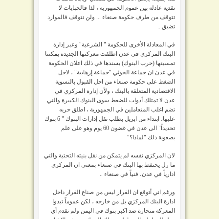
نقدية عادلة بين عموم الجمهورية ، لذا فالجبايات لا
تتوقف من طرف حكومة صنعاء ... ولن تتوقف فالموارد
تضيق...
في المعادلة الأخرى للحكومة " الشرعية" وعبر إدارة
البنك المركزي في عدن اطلقت معركتها الجديدة يمكننا
تمسيتها (حرب البنوك) يسندها في ذلك اعلان الحكومة
في عدن ان جماعة الحوثي "جماعة إرهابية" ، لاجل
الضغط على حكومة صنعاء من اجل القبول بالتسوية
الاقتصادية المتعلقة بالبنك ، ولأن إدارة المركزي في
عدن لا تمتلك أدوات للضغط سوى البنوك الكبيرة والتي
تضم اغلب المتعاملين في الجمهورية ، اطلق حربه
عليها، ابتداء من ابريل بطلب نقل إدارات البنوك " 6 بنوك
تحديداً" الى عدن في غضون 60 يوم وهو على علم
بصعوبة ذلك "لماذا؟"
لان المركزي نفسه لم يتمكن من نقل بنيته التحتية والتي
ما زل يحتفظ بها البنك في صنعاء بمعنى ان المركزي
ادارياً في عدن، فنياً في صنعاء ..
ورغم اني أتوقع ان القرار ليس من صناع القرار داخل
ادارة البنك المركزي بل من خارجه ، لكن عموماً تبدوا
المعركة منحازة ضد اكبر بنوك في اليمن ولم تقدم أي