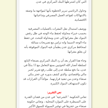
التي كان اشترطها البنك المركزي في عدن.
وحاول الرئاسي تبرير الخطوة بأنها لمواجهة ما وصفه
بالانتهاكات لقواعد العمل المصرفي وتداعياتها
الاقتصادية.
ووصف استبدال نقل المقرات بالعمليات المصرفية
بحسب خبراء محاولة لحفظ ماء الوجه في ظل رفض
البنوك نقل مقراتها إلى عدن ومحاولة للبحث عن حفظ
ماء الوجه لاسيما وانه تزامن مع تصريحات مماثلة
لمحافظ مركزي عدن يطمأن فيه البنوك الموقوفة بأنه
لن يغلق مقراتها.
وجاء هذا القرار بعد أن رد البنك المركزي بصنعاء التابع
لسلطة أنصار الله الحوثيين بمنع التعامل مع 13 بنكاً في
عدن، ما دفع سلطة عدن إلى طلب رفع تقرير لخبر
مالي واقتصادي، والذي كشف بدوره عن عجز بنكي
صنعاء وعدن من تنفيذ قرارتهما.. مؤكداً أن القرارات قد
تكون لاستهداف البنوك الكبيرة.
نص التقرير:
تعاني الحكومة " الشرعية" في عدن من فقدان القدرة
على السيطرة على الموارد المحلية ، وتعاني حكومة
صنعاء من عجزها في توفير السيولة للسوق الأكبر