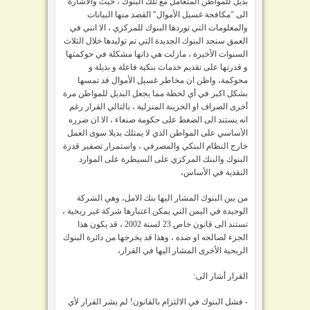
بديل للمواطن المتعامل مع تلك البنوك ، حيث والاشارة
الى "مكافحة غسيل الأموال" القصد منها البيانات
والمعلومات التي توردها البنوك للمركزي ، الا انني في
العمق سنجد البنوك الجديدة التي تم توليدها خلال الثلاث
السنوات الأخيرة ، مازلت هي ذاتها مشكلة في حوكمتها
و قدرتها على تقديم خدمات بنكية فاعلة و بديلة و
محوكمة، واظن ان مخاطر غسيل الأموال قد تمسها
بشكل اكبر في أي لحظة مما يجعل البديل للمواطن مرة
أخرى الصراف او الخزينة المنزلية ، بالتالي القرار رغم
انه يستند الى الضغط على حكومة صنعاء ، الا ان ضرره
الأساسي على المواطن الذي لا يمتلك بديلا سوى العمل
خارج النظام البنكي والمصرفي ، واستمرار تصفير قدرة
البنوك والبنك المركزي على السيطرة على الموارد
النقدية في الأساس،
من بين البنوك المشار اليها بنك الامل، وهي الشركة
الوحيدة في اليمن التي يمكن اعتبارها شركة غير ربحية ،
تستند الى قانون خاص 23 لسنة 2002 ، قد يكون هذا
الجزء لصالحه او ضده ، وهذا قد يخرجها من دائرة البنوك
الربحية الأخرى المشار اليها في القرار،
القرار أشار الى:
- فشل البنوك في الالتزام بالقانون! لم يشر القرار لأي