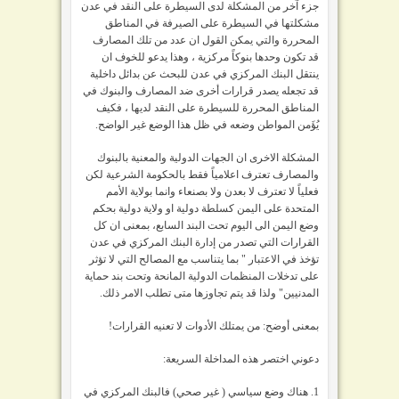
جزء آخر من المشكلة لدى السيطرة على النقد في عدن
مشكلتها في السيطرة على الصيرفة في المناطق
المحررة والتي يمكن القول ان عدد من تلك المصارف
قد تكون وحدها بنوكاً مركزية ، وهذا يدعو للخوف ان
ينتقل البنك المركزي في عدن للبحث عن بدائل داخلية
قد تجعله يصدر قرارات أخرى ضد المصارف والبنوك في
المناطق المحررة للسيطرة على النقد لديها ، فكيف
يُؤَمن المواطن وضعه في ظل هذا الوضع غير الواضح.
المشكلة الاخرى ان الجهات الدولية والمعنية بالبنوك
والمصارف تعترف اعلامياً فقط بالحكومة الشرعية لكن
فعلياً لا تعترف لا بعدن ولا بصنعاء وانما بولاية الأمم
المتحدة على اليمن كسلطة دولية او ولاية دولية بحكم
وضع اليمن الى اليوم تحت البند السابع، بمعنى ان كل
القرارات التي تصدر من إدارة البنك المركزي في عدن
تؤخذ في الاعتبار " بما يتناسب مع المصالح التي لا تؤثر
على تدخلات المنظمات الدولية المانحة وتحت بند حماية
المدنيين" ولذا قد يتم تجاوزها متى تطلب الامر ذلك.
بمعنى أوضح: من يمتلك الأدوات لا تعنيه القرارات!
دعوني اختصر هذه المداخلة السريعة:
1. هناك وضع سياسي ( غير صحي) فالبنك المركزي في