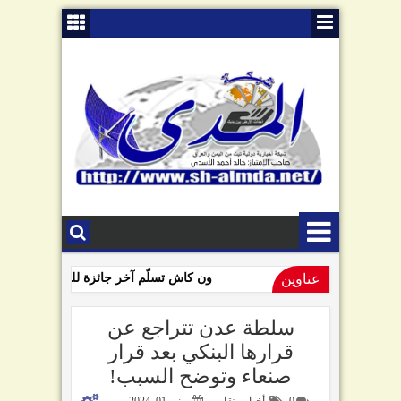
عناوين
ون كاش تسلّم آخر جائزة للفائزين بمسابقة 
09:01 AM
السامعي يهاجم سلطة صنعاء في ذكرى "الصرخة": تبّاً لمن رفعها!
سلطة عدن تتراجع عن
قرارها البنكي بعد قرار
صنعاء وتوضح السبب!
0
أخبار وتقارير
يونيو 01, 2024