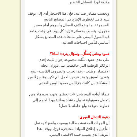
مقنعة لهذا التعطيل الخطير.
وبحسب مصادر صناعية، فإن هذا الاحتجاز أدى إلى توقف
شبه كامل لخطوط الإنتاج في المصانع التابعة
للمجموعة، ما وضع آلاف العمال وأسرهم أمام مصير
مجهول، وتسبب بخسائر تتزايد كل يوم، في وقت يعتمد
فيه السوق اليمني على منتجات هذه المصانع بشكل
أساسي لتأمين احتياجاته الغذائية.
عمود وطني يُعطَّل.. وسؤال يِتردد: لماذا؟
على مدى عقود، مثّلت مجموعة إخوان ثابت إحدى
الركائز الوطنية التي حافظت على دوران عجلة
الاقتصاد، وظلت -رغم الحرب والظروف القاسية- تنتج
وتغذي السوق وتوفر فرص العمل. لم تكن يومًا جزءًا من
المشكلة، بل كانت جزءًا من صمود اليمن الغذائي.
فلماذا تُواجه اليوم بإجراءات تعطلها وتهدد وجودها؟ ومن
يتحمل مسؤولية تحويل منشأة وطنية بهذا الحجم إلى
خطوط متوقفة وأيدٍ عاملة بلا عمل؟
دعوة للتدخل الفوري:
إن الجهات المختصة مطالبة وبصوت واضح لا يحتمل
التأجيل بـ إطلاق المواد المحتجزة فورًا، ووقف هذا
النزيف الذي يصيب جسد الاقتصاد اليمني.