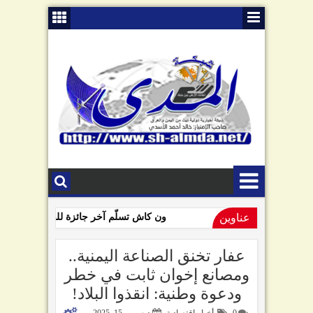
عناوين
ون كاش تسلّم آخر جائزة للفائزين بمسابقة 
09:01 AM
السامعي يهاجم سلطة صنعاء في ذكرى "الصرخة": تبّاً لمن رفعها!
عفار تخنق الصناعة اليمنية..
ومصانع إخوان ثابت في خطر
ودعوة وطنية: انقذوا البلاد!
0
أخبار اقتصادية
ديسمبر 15, 2025