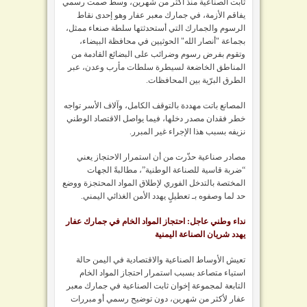
ثابت الصناعية
منذ أكثر من شهرين، وسط صمت رسمي
يفاقم الأزمة،
في جمارك معبر عفار وهو
إحدى نقاط
الرسوم والجمارك التي أستحدثتها سلطة صنعاء ممثل،
بجماعة "أنصار الله" الحوثيين في محافظة البيضاء،
وتقوم بفرض رسوم وضرائب على البضائع القادمة من
المناطق الخاضعة لسيطرة سلطات مأرب وعدن، عبر
الطرق البرّية بين المحافظات.
المصانع باتت مهددة بالتوقف الكامل، وآلاف الأسر تواجه
خطر فقدان مصدر دخلها، فيما يواصل الاقتصاد الوطني
نزيفه بسبب هذا الإجراء غير المبرر.
مصادر صناعية حذّرت من أن استمرار الاحتجاز يعني
“ضربة قاسية للصناعة الوطنية”، مطالبةً الجهات
المختصة بالتدخل الفوري لإطلاق المواد المحتجزة ووضع
حد لما وصفوه بـ تعطيلٍ يهدد الأمن الغذائي اليمني.
نداء وطني عاجل: احتجاز المواد الخام في جمارك عفار
يهدد شريان الصناعة اليمنية
تعيش الأوساط الصناعية والاقتصادية في اليمن حالة
استياء متصاعد بسبب استمرار احتجاز المواد الخام
التابعة لمجموعة إخوان ثابت الصناعية في جمارك معبر
عفار لأكثر من شهرين، دون توضيح رسمي أو مبررات