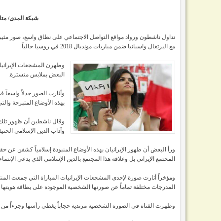
شبكة المدى/ متابع
تداول ناشطون ورواد مواقع التواصل الاجتماعي على نطاق واسع، صور مثي
مع البرتغال واسبانيا ضمن مباريات مونديال 2018 في روسيا حالياً.
وظهرن المشجعات الإيرانيات
البعض بملابس متسترة.
وأثارت الصور جدلاً واسعاً
بهذه الأوضاع المتبرجة والتي
وقال ناشطين أن ظهور تلك ال
وآداب الدين الإسلامي الحني
ورأ البعض أن ظهور الإيرانيان بهذه الأوضاع المنبوذة إسلامياً كشفن عن حق
المجتمع الإيراني بل وعلاقة هذا المجتمع بالدين الإسلامي الذي يدعي الإنتما
ومؤخراً أثارت صورة لإحدى المشجعات الإيرانيات المباراة التي جمعت المنتخب
المدرجات مختلفة تماماً عن صورتها الشخصية الموجودة على بطاقة هويتها 
وظهرت الفتاة في الصورة الشخصية مرتدية حجاباً يغطي رأسها وجزءاً من 