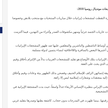
ات مونديال روسيا 2018:
رة التقطت لمشجعات إيرانيات خلال مباريات المنتخبات مع منتخب بلادهن وخصوصا
 عاريات الجسد جزئياً ومنهن مكشوفات الصدر وأجزاء من النهدين، فيما ألتزمت
 في أوساط الناشطين والناشرين والمعلقين عليها ضد ظهور المشجعات الإيرانيات
 أعتبرها البعض بالسافرة واللااخلاقية لنساء ينتمين لدولة مسلمة.
إيرانيات بتلك الأوضاع هو تقليد للمشجعات الغربيات بدلاً من الإلتزام بأخلاق وقيم
ف الذي يحث على العفة.
يقة إنتمائهن الزائف للإسلام الحنيف وفضحن بذلك الظهور بيئة وعادات وقيم وأخلاق
ء إليه بمعتقدات وشعارات إسلامية ليس إلا زائفة.
 الإيراني بنظيره الإسباني الأربعاء جدلاً واسعاً، حيث بدت المشجعة الإيرانية في
التشجيعية.
رقبتها، بينما ظهرت في المدرجات بدون حجاب، كاشفة بطنها وصدرها بتقليد غربي.