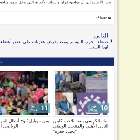
تجدر الإشارة إلى أن مواجهة إيران وإسبانيا الأخيرة، التي تدخل ضمن منافسات المجموعة الثانية لمونديال
Share to:
التالي
صنعاء.. حزب المؤتمر يتوعد بفرض عقوبات على بعض أعضاءه
لهذا السبب
د
13
11
May
Sep
2026
2024
ذ اللاعب كابتن
يمن موبايل تُتوّج أبطال الموسم
الرياضة تجمع اليمنيين.. ومبا
المنتخب الوطني
الرياضي الـ10
تجارية تعزّز روح الوحدة 
"يحيى جعرة"
صنعاء وأ