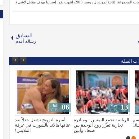
 روسيا 2018، انتهت بفوز إسبانيا بهدف مقابل لاشيء.
السابق
رسالة أقدم
ات الصلة
25
06
Jan
Jul
2024
2026
درة
أميرة النرويج تشعل جدلاً بعد
يمن موبايل تُتوّج ببطولة دوري
بين
عناقها هالاند بالشورت في غرفة
الشركات النسخة السابعة بفوز
بين
الملابس!
مثير على مصرف البحرين