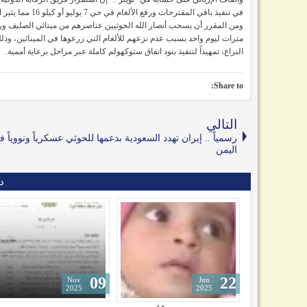
في تنفيذ باقي المقترحات ورفع الألغام في حي 7 يوليو أو كيلو 16 مما يثير الكثير من علامات الاستفهام حد قوله.
مترات ليوم واحد بسبب عدم نزعهم للألغام التي زرعوها في المينائين، وذلك
النزاع، تمهيداً لتنفيذ بنود اتفاق ستوكهولم كاملة عبر مراحل برعاية أممية.
Share to:
التالي
رسمياً .. إيران تهدد السعودية بدعمها للحوثي عسكرياً ونووياً 
اليمن
د
09
09
Dec
Nov
2025
2025