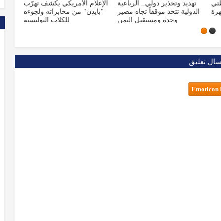
عية
الإعلام الأمريكي يكشف تهرّب
شاهد لحظة سقوط وتحطم
مل
صير
"بايدن" من مخابراته ولجوءه
طائرة ومقتل جميع ركابها
س
من
للكلاب البوليسية
سال تعليق
Emoticon