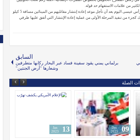
ومن المقرر أن يسحب أنصار الله الحوثيين عناصرهم من مينائي الصليف ورأس عيسى اليوم بعد أن تأجل موعد إعادة إنتشار مقاتليهم من المينائين مسافة 5 كيلو
 كجزء من تنفيذ المرحلة الأولى من عملية إعادة الإنتشار التي أتفق عليها طرفي
السابق
في
برلماني يمني يقود سفينة فساد عبر البحار ركابها متطرفين
وشعارها "أرض الجنتين"
ات الصلة
22
15
13
Jan
Jan
2023
2023