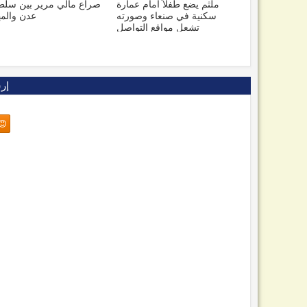
صراع مالي مرير بين سلطتي
تهديد وتحذير دولي.. الربا
عدن والمهرة
الدولية تتخذ موقفاً تجاه م
وحدة ومستقبل الي
إر