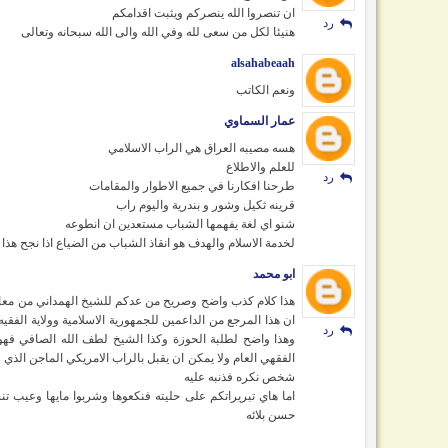
ان تنصروا الله ينصركم ويثبت اقدامكم
رد
هنيئا لكل من سعى لله وفي الله والى الله سبحانه وتعالى
alsahabeaah
ونعم الكاتب
رد
عمار السماوي
هسه مصيبه العراق هي الراب الاسلامي
للعلم والاطلاع
رد
طرحنا افكارنا في جميع الاطوار والمقامات
قرينه ثكيل وشور و بندرية واليوم راب
شنو اي لغة يفهمها الشباب مستعدين ان انطوعه
لخدمة الاسلام والهدف هو انقاذ الشباب من الضياع اذا نجح هذ
ابو محمد
هذا كلام كذب واضح وصريح من عدكم للشيخ الهمداني من معار
ان هذا المرجع من الداعمين للجمهورية الاسلامية وولاية الفقي
رد
وهذا واضح لطلبة الحوزة وكذا الشيخ لطف الله الصافي فهو م
الفقهي العام ولا يمكن ان يقبل بالراب الامريكي الماجن الذ
شخص نكره فذنبه عليه
اما هاي تبريراتكم على حليته فنكعوها وشربوا مايها وعيب ت
حسن بلائه