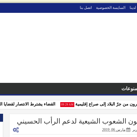
لدينا
السايسة الخصوصية
اتصل بنا
نوعات
ن جرّ البلاد إلى صراع إقليمية
القضاء يشترط الانتصار لقضايا التجار ب
09:29 AM
عون الشعوب الشيعية لدعم الرأب الحسيني
رير
مارس 06, 2019