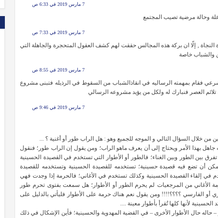
7 مارس 2019 في 6:33 ص
 علة وحالة مرضية تصيب المجتمع
7 مارس 2019 في 7:33 ص
نجاة , إلّا ان بركة هذه المجالس حققت لهم كشف العقول المتحجرة والجاهلة التي
ن والشباب خاصة
7 مارس 2019 في 8:55 ص
الشرعي فقام بمهمته الرساليه في انقاذالشباب من السقوط في الرذيله فتبنى مشروع
لائم العصر فنبارك له ولكل من يؤيد مشروعه الرسالي
7 مارس 2019 في 9:46 ص
ن خلال السؤال التالي و الموجه للجميع وهو : هل الراب طور أو أغنية ؟ ...
ه جاهل بهذا الأمر ويحتاج إلى أن يعرف ماهو الراب؛ ومن يقول إن الراب طور؛ فنقول
رق بين الطور وبين الغناء؛ فالطور أو الأطوار التي تستخدم في القصيدة الحسينية
مكن أن تضع فيه قصيدة حسينية؛ تستخدمه للقصيدة الحسينية وتستخدمه للقصيدة
دم في إلقاء القصيدة الحسينية وكذلك تستخدم في الأغاني؛ فالحرمة إذا وجدت فهي
مة الأغاني من المرجعيات لم يحرم الطور أو الأطوار؛ هل سمعت بفتوى تحرم طور
جازي أو الفارسي ؟؟؟؟!!!! ومن يقول نعم هناك حرمة على الأطوار فليأتي بالدليل على
سينية لأنها كلها تُقرأ بأطوار معينة ....
– حاله حال الأطوار الأخرى – في القضية المهدوية والحسينية؛ فأين الإشكال في ذلك