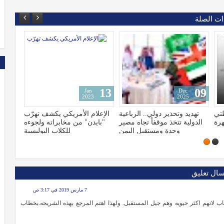
ات الصلة
15
13
Jan
Jan
2023
2023
عية
الإعلام الأمريكي يكشف تهرّب
شاهد لحظة سقوط وتحطم
صير
"بايدن" من مخابراته ولجوءه
طائرة ومقتل جميع ركابها
من
للكلاب البوليسية
سال تعليق
7 مارس 2019 في 3:17 ص
ب لانهم اكثر حيويه وهم جيل المستقبل. ولهذا اهتم المرجع بهذه الشريحه.بخطاب