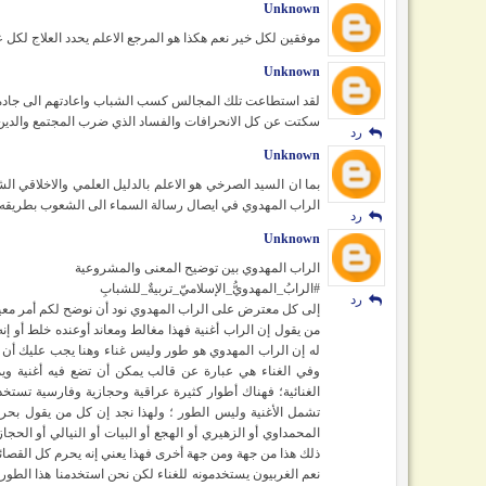
Unknown
موفقين لكل خير نعم هكذا هو المرجع الاعلم يحدد العلاج لكل
رد
Unknown
لقد استطاعت تلك المجالس كسب الشباب واعادتهم الى جادة ال
سكتت عن كل الانحرافات والفساد الذي ضرب المجتمع والدي
رد
Unknown
بما ان السيد الصرخي هو الاعلم بالدليل العلمي والاخلاقي 
الراب المهدوي في ايصال رسالة السماء الى الشعوب بطريقه ت
رد
Unknown
الراب المهدوي بين توضيح المعنى والمشروعية
#الرابُ_المهدويُّ_الإسلاميّ_تربيةٌ_للشبابِ
رد
إلى كل معترض على الراب المهدوي نود أن نوضح لكم أمر معين م
من يقول إن الراب أغنية فهذا مغالط ومعاند أوعنده خلط أو إن
له إن الراب المهدوي هو طور وليس غناء وهنا يجب عليك أن تف
وفي الغناء هي عبارة عن قالب يمكن أن تضع فيه أغنية وي
الغنائية؛ فهناك أطوار كثيرة عراقية وحجازية وفارسية تستخ
تشمل الأغنية وليس الطور ؛ ولهذا نجد إن كل من يقول بحر
المحمداوي أو الزهيري أو الهجع أو البيات أو النيالي أو الح
ذلك هذا من جهة ومن جهة أخرى فهذا يعني إنه يحرم كل القصائد الح
نعم الغربيون يستخدمونه للغناء لكن نحن استخدمنا هذا الطور 