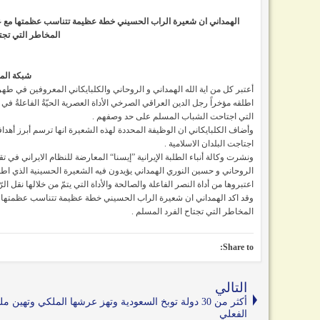
الهمداني ان شعيرة الراب الحسيني خطة عظيمة تتناسب عظمتها مع عظم
المخاطر التي ت
شبكة الم
أعتبر كل من اية الله الهمداني و الروحاني والكلبايكاني المعروفين في طهر
اطلقه مؤخراً رجل الدين العراقي الصرخي الأداة العصرية الحيّةُ الفاعلةُ ف
التي اجتاحت الشباب المسلم على حد وصفهم .
وأضاف الكلبايكاني ان الوظيفة المحددة لهذه الشعيرة انها ترسم أبرز أهدا
اجتاجت البلدان الاسلامية .
ونشرت وكالة أنباء الطلبة الإيرانية ”إيسنا“ المعارضة للنظام الايراني في 
الروحاني و حسين النوري الهمداني يؤيدون فيه الشعيرة الحسينية الذي اط
اعتبروها من أداة النصر الفاعلة والصالحة والأداة التي يتمّ من خلالها نقل 
وقد اكد الهمداني ان شعيرة الراب الحسيني خطة عظيمة تتناسب عظمتها مع
المخاطر التي تجتاح الفرد المسلم .
Share to:
التالي
أكثر من 30 دولة توبخ السعودية وتهز عرشها الملكي وتهين مل
الفعلي