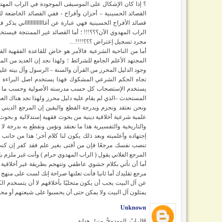
؟ إذا كان الإشكال على الموسيقى الموجودة في الراب المهدو
القصائد الحسينية – أحزان وأفراح - ففي القصائد الخاضعة 
قصائد الأفراح الحسينية فهي عبارة عن أغاااااااااااااني يذك
الراب المهدوي الآن؟؟؟!!! ؛ أما القصائد غير الممنتجة فيستخد
مجرد تسجيل إعتراض ؟؟؟!!!!....
أما من الناحية الشرعية فالأمر هو خاض للقاعدة الفقهية الق
المجتهد الأعلم الجامع للشرائط ؛ ولهذا نجد إن العديد من 
وجود الدليل المحرز من القرآن والسنة – الرسول وآل بيته عل
تجاه الحكم الشرعي المشكوك فهذا يستخدم اصل البراءة و
يستخدم الإستصحاب كل حسب مدرسته الأصولية وحسب ما يمل
المستحدث –الذي لم يقام عليه دليل محرز ولهذا نجد هناك العدي
ونحن نعتقد ونجزم وبدرجة القطع واليقين إن المرجع الديني
علمية شرعية أخلاقية دينية من بحوث فقهية إستدلالية و بحوث 
والتاريخية والتفسيرية هذا ما نعتقد ونؤمن ونقطع به بدرجة لا
إجتهاده وأعلميته وبعد ذلك يكون لنا كلام آخر؛ هذا من جانب
تنصب نفسك مرجعًا فإن من أفتى بغير علم فقد كفر إن كنت 
المرجع الفلاني يقول ( الراب المهدوي حرام ) وأنت غير ملزم بإ
أما أن تأتي بكلام حشوي عاطفي وتتهجم بطريقة غير أخلاقي
مرجع تقليدك أما ثانيا فأنت تعلنها صراحة إنك لست على منهج
عن آل البيت يجب أن يكون متحليًا بأخلاقهم لا أن يتسخدم ال
يمثلون آل البيت ولا يمكن حتى أن يحسبوا على شيعتهم أو محبي
Unknown
#الرابُ_المهدويُّ_منبرُ_هدايةٍ