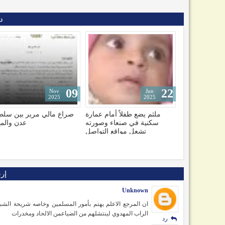
د
09
09
Dec
Nov
2025
2025
لاً أمام عمارة
صراع مالي مرير بين سلطتي
تهديد وتحذير دولي.. الربا
صنعاء وصورته
عدن والمهرة
الدولية تتخذ موقفاً تجاه م
مواقع التواصل
وحدة ومستقبل الي
إر
Unknown
ان المرجع الاعلم يهتم بأمور المسلمين وخاصه شريحة الشبا
الراب المهدوي لينتشلهم من الضياعمن الالحاد ومخدرات
رد