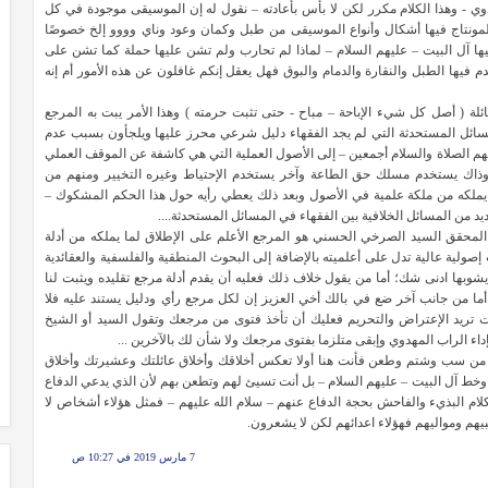
ي - وهذا الكلام مكرر لكن لا بأس بأعادته – نقول له إن الموسيقى موجودة في كل
للمونتاج فيها أشكال وأنواع الموسيقى من طبل وكمان وعود وناي وووو إلخ خصوصًا
ر فيها آل البيت – عليهم السلام – لماذا لم تحارب ولم تشن عليها حملة كما تشن على
م فيها الطبل والنقارة والدمام والبوق فهل يعقل إنكم غافلون عن هذه الأمور أم إنه
ائلة ( أصل كل شيء الإباحة – مباح - حتى تثبت حرمته ) وهذا الأمر يبت به المرجع
المسائل المستحدثة التي لم يجد الفقهاء دليل شرعي محرز عليها ويلجأون بسبب عدم
يهم الصلاة والسلام أجمعين – إلى الأصول العملية التي هي كاشفة عن الموقف العملي
ذاك يستخدم مسلك حق الطاعة وآخر يستخدم الإحتياط وغيره التخيير ومنهم من
كه من ملكة علمية في الأصول وبعد ذلك يعطي رأيه حول هذا الحكم المشكوك –
د من المسائل الخلافية بين الفقهاء في المسائل المستحدثة....
 المحقق السيد الصرخي الحسني هو المرجع الأعلم على الإطلاق لما يملكه من أدلة
إصولية عالية تدل على أعلميته بالإضافة إلى البحوث المنطقية والفلسفية والعقائدية
 يشوبها ادنى شك؛ أما من يقول خلاف ذلك فعليه أن يقدم أدلة مرجع تقليده ويثبت لنا
 أما من جانب آخر ضع في بالك أخي العزيز إن لكل مرجع رأي ودليل يستند عليه فلا
تريد الإعتراض والتحريم فعليك أن تأخذ فتوى من مرجعك وتقول السيد أو الشيخ
داء الراب المهدوي وإبقى متلزما بفتوى مرجعك ولا شأن لك بالآخرين ...
ة من سب وشتم وطعن فأنت هنا أولا تعكس أخلاقك وأخلاق عائلتك وعشيرتك وأخلاق
 وخط آل البيت – عليهم السلام – بل أنت تسيئ لهم وتطعن بهم لأن الذي يدعي الدفاع
كلام البذيء والفاحش بحجة الدفاع عنهم – سلام الله عليهم – فمثل هؤلاء أشخاص لا
هم ومواليهم فهؤلاء اعدائهم لكن لا يشعرون.
7 مارس 2019 في 10:27 ص