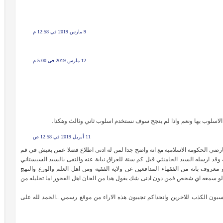
9 مارس 2019 في 12:58 م
12 مارس 2019 في 5:00 م
ا الاسلوب بها ونعم واذا لم ينجح سوف نستخدم اسلوب ثاني وثالث وهكذا.
11 أبريل 2019 في 12:58 ص
ضي الحكومة الاسلامية مع انه واضح جدا لمن له ادنى اطلاع فضلا عمن يعيش في قم
ه وقد ارسله السيد الخامنئي قبل كم سنة للعراق نيابة عنه والتقى بالسيد السيستاني
عروف بانه من الفقهاء المدافعين عن ولاية الفقيه ومن اهل العلم والورع والنهج
ي لو سمعه اي شخص فمن دون ادنى شك يقول هذا من الحان اهل الفجور اما تحليله من
نسبون الكذب للاخرين واتحداكم تجيبون هذه الاراء من موقع رسمي ..الحمد لله على