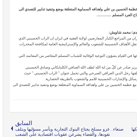
ة الحسين بن علي واهدافه السماوية المتعلقة بوضع وتنفيذ تدابير للتصدي الى
جتاح الفرد المسلم …………
دى/ محمد شاويش:
ان من المراجع الكبار المعارضين لولاية الفقيه في ايران ان الراب الحسيني الذي
ي نقلِ الأهداف الحسينية للشعوب والعالم والإستراتيجية العامة لمكافحة المخدرات
فها في القيام بشؤون التوعية الوقائية للشباب المسلم المعاصر من المفاسد التي
تقرير صادر عن كلّ من اية الله لطف الله الصافي الكلبايكاني وصادق الحسيني
لقها رجل الدين العراقي الصرخي والتي تحمل عنوان " الراب الحسيني " حيث
الرّسائل والإشارات الحسينية للامم والشعوب بالطريقة الحضارية .
 عظمة الحسين بن علي واهدافه السماوية المتعلقة بوضع وتنفيذ تدابير للتصدي الى
السابق
كها
صنعاء.. غزو مسلح يجتاح البنوك التجارية ويأسر مسؤليها ويتلف
نقودها، والقضاء يشرعن عقوبات اقتصادية على الشعب