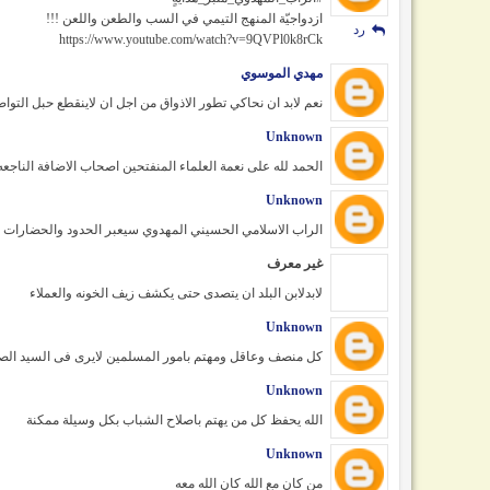
ازدواجيّة المنهج التيمي في السب والطعن واللعن !!!
رد
https://www.youtube.com/watch?v=9QVPl0k8rCk
مهدي الموسوي
نعم لابد ان نحاكي تطور الاذواق من اجل ان لاينقطع حبل التوا
رد
Unknown
الحمد لله على نعمة العلماء المنفتحين اصحاب الاضافة الناجعه
رد
Unknown
الراب الاسلامي الحسيني المهدوي سيعبر الحدود والحضارات وا
رد
غير معرف
لابدلابن البلد ان يتصدى حتى يكشف زيف الخونه والعملاء
رد
Unknown
کل منصف وعاقل ومهتم بامور المسلمین لایری فی السید الصرخي 
رد
Unknown
الله يحفظ كل من يهتم باصلاح الشباب بكل وسيلة ممكنة
رد
Unknown
من كان مع الله كان الله معه